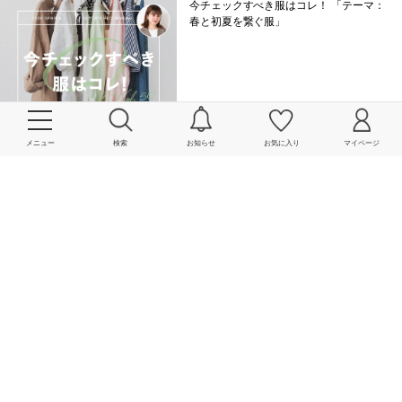
今チェックすべき服はコレ！ 「テーマ：
春と初夏を繋ぐ服」
メニュー
検索
お知らせ
お気に入り
マイページ
2026/02/20 10:00:01 | SHIPS for women
今チェックすべき服はコレ！ 「テーマ：
春の最初の服」