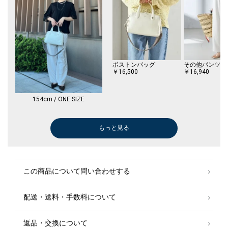
※画像の商品はサンプルです。
実際の商品と仕様、加工、サイズが若干異なる場合がございます。
ボストンバッグ
その他パンツ
￥16,500
￥16,940
154cm / ONE SIZE
もっと見る
その他パンツ
デニムパンツ
トートバッグ
かごバッグ
ショルダーバッグ
その他パンツ
その他パンツ
トートバッグ
トートバッグ
デニムパンツ
チノパンツ
オールインワン/サロペット
サンダル/エスパドリーユ
サンダル/エスパドリーユ
サンダル/エスパドリーユ
サンダル/エスパドリーユ
サンダル/エスパドリーユ
スカーフ
その他パンツ
ベスト
ネックレス
その他パンツ
ネックレス
ネックレス
￥20,460
￥16,940
￥10,560
￥8,250
￥46,200
￥5,214
￥20,900
￥10,780
￥6,985
￥8,800
￥40,810
￥6,875
￥6,875
￥40,810
￥29,700
￥27,720
￥22,000
￥6,985
￥8,316
￥14,960
￥10,780
￥12,540
￥11,550
￥20,900
￥10,780
￥11,550
￥6,875
￥6,985
￥4,543
(40%OFF)
(40%OFF)
(50%OFF)
(40%OFF)
(30%OFF)
(50%OFF)
(50%OFF)
(30%OFF)
(50%OFF)
(50%OFF)
(30%OFF)
(40%OFF)
(50%OFF)
(30%OFF)
(30%OFF)
(40%OFF)
(30%OFF)
(30%OFF)
(50%OFF)
(50%OFF)
(30%OFF)
この商品について問い合わせする
配送・送料・手数料について
返品・交換について