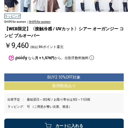
ラッピング
SHIPS for women｜
SHIPS for women
【WEB限定】〈接触冷感 / UVカット〉シアー オーガンジー コ
ンビ プルオーバー
￥9,460
86ポイント還元
(税込)
なら
月々1,576円
から。分割手数料無料
BUY2 10%OFF対象
着用動画あり
出荷予定
最短翌日～3日程 / お取り寄せは3日～11日程
ラッピング
可 （ご用意が整い次第、発送）
カートに入れる