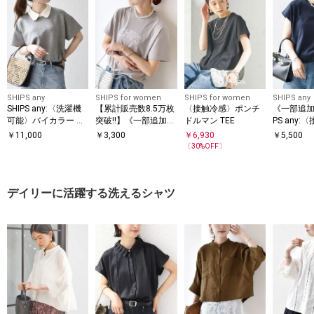
SHIPS any
SHIPS for women
SHIPS for women
SHIPS any
SHIPS any:〈洗濯機
【累計販売数8.5万枚
〈接触冷感〉ポンチ
《一部追加
可能〉バイカラー シ
突破!!】《一部追加予
ドルマン TEE
PS any:
ョートスリーブ プル
約》【WEB限定】 SH
汗染み防止
￥
11,000
￥
3,300
￥
6,930
￥
5,500
オーバー
IPS ラウンド プリン
機可能〉ド
〔
30
%OFF〕
ト ロゴ TEE
レンチスリ
デイリーに活躍する洗えるシャツ