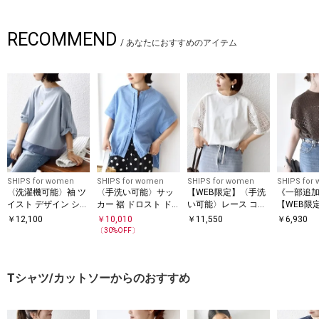
RECOMMEND
/
あなたにおすすめのアイテム
SHIPS for women
SHIPS for women
SHIPS for women
SHIPS for
〈洗濯機可能〉袖 ツ
〈手洗い可能〉サッ
【WEB限定】〈手洗
《一部追
イスト デザイン シア
カー 裾 ドロスト ド
い可能〉レース コン
【WEB限
ー ドッキング TEE
ルマン ブラウス
ビ ショート スリーブ
い可能〉
￥
12,100
￥
10,010
￥
11,550
￥
6,930
カットソー
クルーネッ
〔
30
%OFF〕
ーバー
Tシャツ/カットソーからのおすすめ