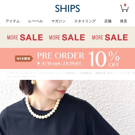
0
アイテム
レーベル
マガジン
スタイリング
店舗
発見
トップ
>
Tシャツ/カットソー
>
Tシャツ/カットソー
>
WOMEN
> 【WEB限定】〈接触冷感 / UVカット〉シアー オーガ
ンジー コンビ プルオーバー