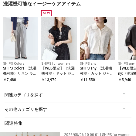
洗濯機可能なイージーケアアイテム
NEW
SHIPS Colors
SHIPS for women
SHIPS any
SHIPS any
SHIPS Colors:〈洗濯
【WEB限定】〈洗濯
SHIPS any:〈洗濯機
【WEB限定】
機可能〉リネン ライ
機可能〉ドット 花柄
可能〉カット ジャカ
ny:〈洗
ク イージー パンツ◇
サイド プリーツ フレ
ード ドロスト フレン
ンレイ ハ
￥
7,480
￥
13,970
￥
11,550
￥
5,940
ンチスリーブ ワンピ
チ スリーブ シャツ
ブ ショート
ース
ブラウス
関連カテゴリを探す
その他カテゴリを探す
関連特集
2026/08/06 10:00:01 | SHIPS for women