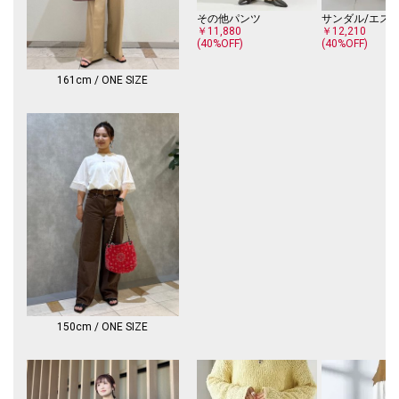
その他パンツ
■お問い合わせ品番：312-34-0186
￥11,880
￥12,210
(40%OFF)
(40%OFF)
▼シリーズもございます
コクーン フレンチ スリーブ プルオーバー（品番：312-34-0185）
161cm / ONE SIZE
-------------------------------------
生地の厚み：中間
伸縮性：有
透け感：ホワイト有
光沢感：無
水洗い：可
-------------------------------------
※生産状況により店舗にて販売する場合もございます。
※【着丈・袖丈】こちらの商品は肩の衿ぐり箇所より計測しております。
予めご留意ください。
※製品の特性上、洗濯の後に縮みや型崩れ、斜行（ねじれ）が生じますの
でご留意ください。
※日光や照明等に長時間当たると色褪せしますのでご注意ください。
150cm / ONE SIZE
※撮影環境により商品の色味が異なって見える場合がございます。商品の
お色味は、物撮り画像をご参考にしてください。
※末永く愛用頂く為に、アテンションタグを必ずご確認の上、着用又はお
取り扱いください。