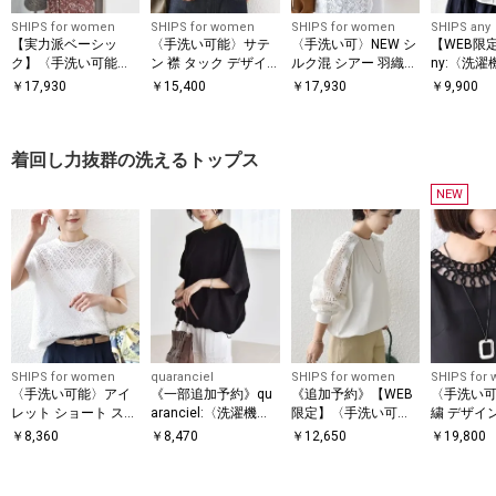
SHIPS for women
SHIPS for women
SHIPS for women
SHIPS any
【実力派ベーシッ
〈手洗い可能〉サテ
〈手洗い可〉NEW シ
【WEB限定】
ク】〈手洗い可能〉
ン 襟 タック デザイ
ルク混 シアー 羽織
ny:〈洗
シルク混 シアー 羽織
ン ブラウス
シャツ
ラワー モ
￥
17,930
￥
15,400
￥
17,930
￥
9,900
シャツ
ゴレース 
ク ブラウス
着回し力抜群の洗えるトップス
NEW
SHIPS for women
quaranciel
SHIPS for women
SHIPS for
〈手洗い可能〉アイ
《一部追加予約》qu
《追加予約》【WEB
〈手洗い可
レット ショート スリ
aranciel:〈洗濯機可
限定】〈手洗い可
繍 デザイ
ーブ プルオーバー
能〉ライト ポンチ ハ
能〉レース コンビ カ
ージ スパ
￥
8,360
￥
8,470
￥
12,650
￥
19,800
ーフスリーブ ドロス
ットソー
ト ルーズ TEE