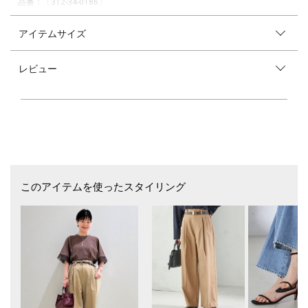
品番：〔312-34-0186〕
SHIPS各店へはこちらの品番にてお問い合わせ下さい。
アイテムサイズ
―26SS―
ご好評により新色「ライトブルー」が登場！
レビュー
袖のドッキングデザインがポイント！夏のお役立ち機能性カットソー
■デザイン
袖にあるタック入りオーガンジーのドッキングデザインが可愛い、1枚で
着映えするデザインカットソーです。
裾に向かって広がるフレアシルエットで腰回りの体型カバーにおすすめで
す。
■素材
接触冷感とUVカット機能付きで快適に着用できる素材です。
このアイテムを使ったスタイリング
サイクロンコンパクトの微強撚糸を使用することで、毛羽が少なくきれい
な表情で、清涼感のある素材です。
バイオ加工をすることで、よりクリアな表情としなやかな風合いをだして
います。
■コーディネート
フレアシルエットなのでタイトスカートなどの下のボリュームを抑えたボ
トムスにするとスタイルUPになり、おすすめです。
今年らしいワイドパンツを合わせたボリューム感のあるカジュアルなスタ
イリングもGOOD！