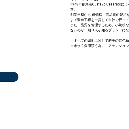
1948年創業者Gustavo Cesar
立。
創業当初から 低価格・高品質の製品
まで製造工程を一貫して自社で行って
また、品質を管理するため、小規模な
ないのが、知り人ぞ知るブランドにな
※すべての編地に関して若干の異色糸
※末永く愛用頂く為に、アテンション
ンツ
ブーツ/ブーテ
ピアス（両耳
0
ィー
用）
)
￥17,050
￥2,970
(50%OFF)