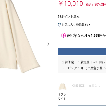
￥10,010
30%OF
（税込）
91ポイント還元
67
お気に入り登録数
なら
月々1,668円
か
出荷予定
最短翌日～3日程 /
ラッピング
可 （ご用意が整
ONE SIZE
在庫なし
オフホ
ワイト