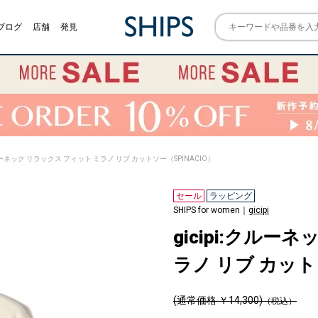
ブログ
店舗
発見
:クルーネック リラックス フィット ミラノ リブ カットソー（SPINACIO）
セール
ラッピング
SHIPS for women｜
gicipi
gicipi:クルー
ラノ リブ カットソ
(通常価格 ￥14,300)
（税込）