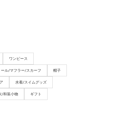
ワンピース
トール/マフラー/スカーフ
帽子
ア
水着/スイムグッズ
衣/和装小物
ギフト