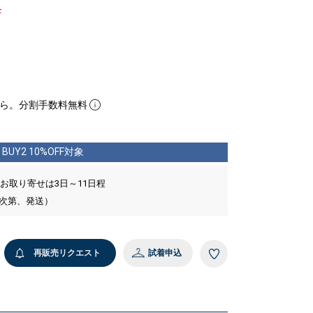
F
ら。分割手数料無料
BUY2 10%OFF対象
 お取り寄せは3日～11日程
い次第、発送）
再販売リクエスト
試着申込