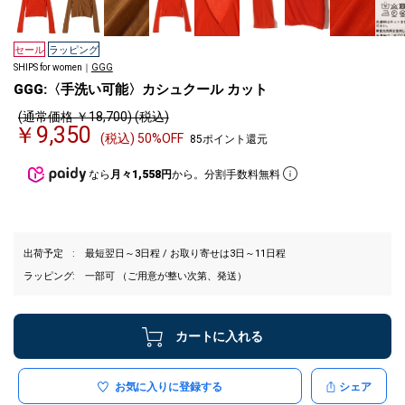
セール
ラッピング
SHIPS for women｜
GGG
GGG:〈手洗い可能〉カシュクール カット
(通常価格 ￥18,700) (税込)
￥9,350
(税込) 50%OFF
85ポイント還元
なら
月々1,558円
から。分割手数料無料
出荷予定
最短翌日～3日程 / お取り寄せは3日～11日程
ラッピング
一部可 （ご用意が整い次第、発送）
カートに入れる
お気に入りに登録する
シェア