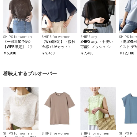
SHIPS for women
SHIPS for women
SHIPS any
SHIPS for
《一部追加予約》
【WEB限定】〈接触
SHIPS any:〈手洗い
〈洗濯機可
【WEB限定】〈手洗
冷感 / UVカット〉シ
可能〉メッシュ シア
イスト デ
い可能〉アイレット
アー オーガンジー コ
ー ハンカチ スリーブ
ー ドッキン
￥
6,930
￥
9,460
￥
7,480
￥
12,100
クルーネック プルオ
ンビ プルオーバー
ドッキング TEE
ーバー
着映えするプルオーバー
SHIPS for women
SHIPS for women
SHIPS for women
SHIPS Prim