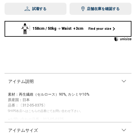
試着する
店舗在庫を確認する
158cm / 50kg
Waist +3cm
Find your size
アイテム説明
素材：再生繊維（セルロース）90%, カシミヤ10%
原産国：日本
品番：〔312-05-0375〕
SHIPS各店へはこちらの品番にてお問い合わせ下さい。
■お問い合わせ品番：312-05-0375
アイテムサイズ
※末永く愛用頂く為に、アテンションタグ・洗濯ネームを必ずご確認の
上、着用又はお取り扱い下さい。