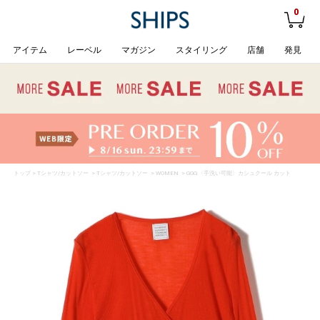
0
アイテム
レーベル
マガジン
スタイリング
店舗
発見
トップ
>
Tシャツ/カットソー
>
Tシャツ/カットソー
>
WOMEN
> GGG:〈手洗い可能〉カシュクール カット