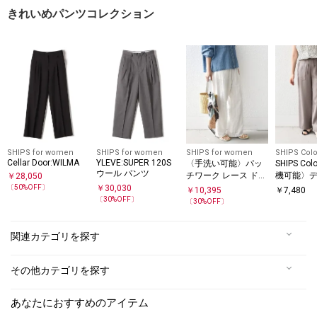
きれいめパンツコレクション
SHIPS for women
SHIPS for women
SHIPS for women
SHIPS Colo
Cellar Door:WILMA
YLEVE:SUPER 120S
〈手洗い可能〉パッ
SHIPS Co
ウール パンツ
チワーク レース ドロ
機可能〉
￥
28,050
スト パンツ
ス ベイカ
〔
50
%OFF〕
￥
30,030
￥
10,395
￥
7,480
パンツ2◇
〔
30
%OFF〕
〔
30
%OFF〕
関連カテゴリを探す
その他カテゴリを探す
あなたにおすすめのアイテム