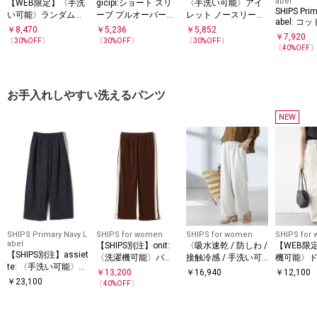
abel
【WEB限定】〈手洗
gicipi:ショート スリ
〈手洗い可能〉アイ
SHIPS Prim
い可能〉ランダムブ
ーブ プルオーバー
レット ノースリーブ
abel: コ
ルーゼ ロングスリー
（CRISTALLO）21/3
フレア プルオーバー
￥
8,470
￥
5,236
￥
5,852
ア ネック
￥
7,920
5/78
ブ プルオーバー
〔
30
%OFF〕
〔
30
%OFF〕
〔
30
%OFF〕
ー
〔
40
%OFF
お手入れしやすい洗えるパンツ
NEW
SHIPS Primary Navy L
SHIPS for women
SHIPS for women
SHIPS for
abel
【SHIPS別注】onit:
〈吸水速乾 / 防しわ /
【WEB限
【SHIPS別注】assiet
〈洗濯機可能〉パイ
接触冷感 / 手洗い可
機可能〉ド
te: 〈手洗い可能〉綿
ル ライン パンツ
能〉ツイル ドロスト
イカー パ
￥
13,200
￥
16,940
￥
12,100
麻 ギャザー パンツ
￥
23,100
パンツ
〔
40
%OFF〕