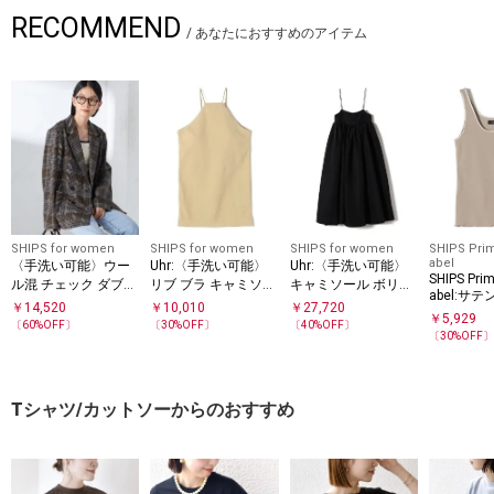
RECOMMEND
/
あなたにおすすめのアイテム
SHIPS for women
SHIPS for women
SHIPS for women
SHIPS Prim
abel
〈手洗い可能〉ウー
Uhr:〈手洗い可能〉
Uhr:〈手洗い可能〉
SHIPS Prim
ル混 チェック ダブル
リブ ブラ キャミソー
キャミソール ボリュ
abel:サ
ボタン ジャケット
ル
ーム ドレス
￥
14,520
￥
10,010
￥
27,720
グ リブ 
￥
5,929
〔
60
%OFF〕
〔
30
%OFF〕
〔
40
%OFF〕
〔
30
%OFF
Tシャツ/カットソーからのおすすめ