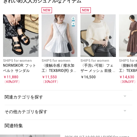
きれいめ大人カジュアルなアイテム
NEW
NEW
SHIPS for women
SHIPS for women
SHIPS for women
SHIPS for
NORMSKOR: フット
〈接触冷感 / 撥水加
〈手洗い可能〉フェ
〈接触冷感 
ベルト サンダル
工〉TEXBRID(R) タフ
ザー メッシュ 前後 2
工〉TEXBR
タ ノースリーブ ブラ
WAY 裾 ドロスト ブ
タ ウエスト
￥
11,880
￥
11,550
￥
16,500
￥
14,630
ウス
ラウス
ンピース
〔
40
%OFF〕
〔
30
%OFF〕
〔
30
%OFF
関連カテゴリを探す
その他カテゴリを探す
関連特集