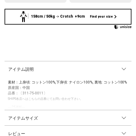
158cm / 50kg
Crotch +9cm
Find your size
アイテム説明
素材：上身頃: コットン100%,下身頃: ナイロン100%, 裏地: コットン100%
原産国：中国
品番：〔311-75-0011〕
SHIPS各店へはこちらの品番にてお問い合わせ下さい。
―25AW―
アイテムサイズ
今シーズントレンドのバブルヘムのトップスはハニカム素材とメモリータ
フタの異素材合わせです。
アメスリシルエットで肩周りはスッキリしつつスカート部分にボリューム
レビュー
を持たせた1枚で様になるトップスに仕上がりました。