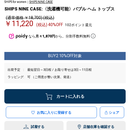
SHIPS for women｜
SHIPS NINE CASE
SHIPS NINE CASE:〈洗濯機可能〉バブル ヘム トップス
(通常価格 ￥18,700) (税込)
￥11,220
(税込) 40%OFF
102ポイント還元
なら
月々1,870円
から。分割手数料無料
BUY2 10%OFF対象
出荷予定
最短翌日～3日程 / お取り寄せは3日～11日程
ラッピング
可 （ご用意が整い次第、発送）
カートに入れる
お気に入りに登録する
シェア
試着する
店舗在庫を確認する