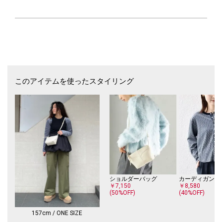
バレルパンツでカジュアルに合わせるスタイリングがおすすめです。
■お問い合わせ品番：311-75-0011
【SHIPS NINE CASE】（シップス ナインケース）
シップス ナインケースは毎シーズンスタイリングを提案するブランドと
して2023年秋冬シーズンにデビュー。
時代感を取り入れたスタンダードなアイテムを中心に展開します。
このアイテムを使ったスタイリング
-------------------------------------
生地の厚み：中間
伸縮性：有
透け感：オフホワイトやや有
光沢感：無
ポケット：無
手洗い：可
-------------------------------------
※多少縮みますので形を整えて陰干しして下さい。
※雨や汗に濡れた状態での摩擦により、色落ちする恐れがございますので
ショルダーバッグ
カーディガン
ご注意ください。
￥7,150
￥8,580
(50%OFF)
(40%OFF)
※撮影環境により商品の色味が異なって見える場合がございます。商品の
お色味は、物撮り画像をご参考にしてください。
※末永く愛用頂く為に、アテンションタグを必ずご確認の上、着用又はお
157cm / ONE SIZE
取り扱いください。