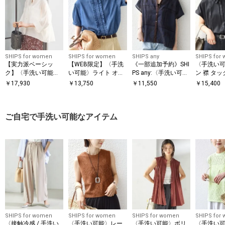
SHIPS for women
SHIPS for women
SHIPS any
SHIPS for
【実力派ベーシッ
【WEB限定】〈手洗
《一部追加予約》SHI
〈手洗い
ク】〈手洗い可能〉
い可能〉ライト オン
PS any:〈手洗い可
ン 襟 タッ
シルク混 シアー 羽織
ス フリル デニム 半
能〉エンブロイダリ
ン ブラウ
￥
17,930
￥
13,750
￥
11,550
￥
15,400
シャツ
袖 シャツ
ー レース シアー フ
レンチスリーブ シャ
ツ
ご自宅で手洗い可能なアイテム
SHIPS for women
SHIPS for women
SHIPS for women
SHIPS for
〈接触冷感 / 手洗い
〈手洗い可能〉レー
〈手洗い可能〉ボリ
〈手洗い