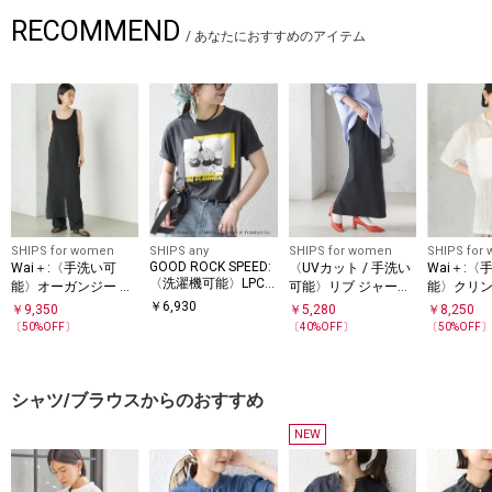
RECOMMEND
/
あなたにおすすめのアイテム
SHIPS for women
SHIPS any
SHIPS for women
SHIPS for
GOOD ROCK SPEED:
Wai＋:〈手洗い可
〈UVカット / 手洗い
Wai＋:〈
〈洗濯機可能〉LPC
能〉オーガンジー ノ
可能〉リブ ジャージ
能〉クリン
ロゴ プリント TEE
ースリーブ 2WAY ワ
ー 2WAY ストレッチ
ー ショー
￥
6,930
￥
9,350
￥
5,280
￥
8,250
ンピース
スカート
プルオー
〔
50
%OFF〕
〔
40
%OFF〕
〔
50
%OFF
シャツ/ブラウスからのおすすめ
NEW