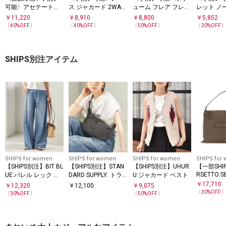
可能〉アセテート混
ス ジャカード 2WAY
ューム フレア フレン
レット ノ
バック サテン ワイド
ノースリーブ カット
チスリーブ ブラウス
フレア プ
￥
11,220
￥
8,910
￥
8,800
￥
5,852
パンツ
ソー
〔
40
%OFF〕
〔
40
%OFF〕
〔
50
%OFF〕
〔
30
%OFF
SHIPS別注アイテム
SHIPS for women
SHIPS for women
SHIPS for women
SHIPS for
【SHIPS別注】BIT BL
【SHIPS別注】STAN
【SHIPS別注】UHUR
【一部SHI
RSETTO:S
UE:バレル レック デ
DARD SUPPLY: トラ
U:ジャカード ベスト
ニム パンツ
イアングル ショルダ
￥
17,710
￥
12,320
￥
12,100
￥
9,075
ー
〔
30
%OFF
〔
30
%OFF〕
〔
50
%OFF〕