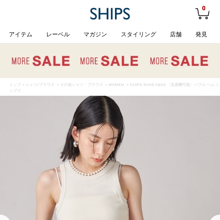
0
アイテム
レーベル
マガジン
スタイリング
店舗
発見
トップ
>
シャツ/ブラウス
>
その他シャツ・ブラウス
>
WOMEN
> SHIPS NINE CASE:〈洗濯機可能〉バブル ヘム ト
ップス