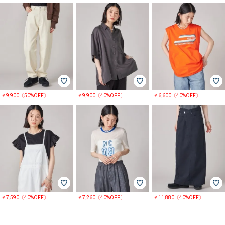
￥9,900〔50%OFF〕
￥9,900〔40%OFF〕
￥6,600〔40%OFF〕
￥7,590〔40%OFF〕
￥7,260〔40%OFF〕
￥11,880〔40%OFF〕