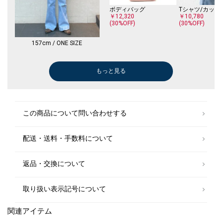
ボディバッグ
Tシャツ/カット
￥12,320
￥10,780
(30%OFF)
(30%OFF)
157cm / ONE SIZE
もっと見る
Tシャツ/カットソー
トートバッグ
その他パンツ
カーディガン
ショルダーバッグ
Tシャツ/カットソー
ショルダーバッグ
Tシャツ/カットソー
その他パンツ
その他パンツ
ショルダーバッグ
その他パンツ
メガネ/サングラス
その他パンツ
Tシャツ/カット
カーディガン
ロング・マキシ
ベスト
その他パンツ
Tシャツ/カット
カーディガン
その他パンツ
￥8,085
￥4,400
￥18,700
￥18,700
￥6,600
￥6,930
￥6,600
￥4,400
￥13,200
￥13,200
￥6,600
￥13,200
￥11,396
￥16,170
￥7,700
￥15,400
￥6,985
￥11,880
￥9,075
￥10,890
￥8,316
￥4,400
￥30,800
￥9,900
(30%OFF)
(40%OFF)
(30%OFF)
(40%OFF)
(40%OFF)
(40%OFF)
(40%OFF)
(40%OFF)
(30%OFF)
(30%OFF)
(30%OFF)
(30%OFF)
(50%OFF)
(40%OFF)
(50%OFF)
(40%OFF)
(30%OFF)
(30%OFF)
(50%OFF)
この商品について問い合わせする
配送・送料・手数料について
返品・交換について
取り扱い表示記号について
関連アイテム