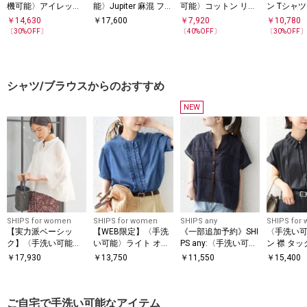
機可能〉アイレット
能〉Jupiter 麻混 フリ
可能〉コットン リネ
ン Tシャツ
リブ フラワー キャミ
ル ブラウス
ン テントライン キャ
￥
14,630
￥
17,600
￥
7,920
￥
10,780
ソール
ミ ワンピース
〔
30
%OFF〕
〔
40
%OFF〕
〔
30
%OFF
シャツ/ブラウスからのおすすめ
NEW
SHIPS for women
SHIPS for women
SHIPS any
SHIPS for
【実力派ベーシッ
【WEB限定】〈手洗
《一部追加予約》SHI
〈手洗い
ク】〈手洗い可能〉
い可能〉ライト オン
PS any:〈手洗い可
ン 襟 タッ
シルク混 シアー 羽織
ス フリル デニム 半
能〉エンブロイダリ
ン ブラウ
￥
17,930
￥
13,750
￥
11,550
￥
15,400
シャツ
袖 シャツ
ー レース シアー フ
レンチスリーブ シャ
ツ
ご自宅で手洗い可能なアイテム