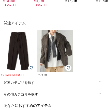
￥
13,200
￥
3,960
￥
17,930
￥
11,550
カラー ポ
〔
50
%OFF〕
〔
60
%OFF〕
ツ
関連アイテム
￥21,560〔30%OFF〕
￥74,800
関連カテゴリを探す
その他カテゴリを探す
あなたにおすすめのアイテム