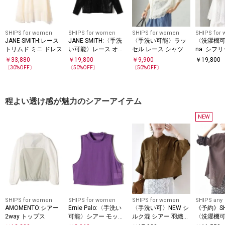
SHIPS for women
SHIPS for women
SHIPS for women
SHIPS for
JANE SMITH:レース
JANE SMITH:〈手洗
〈手洗い可能〉ラッ
〈洗濯機可
トリムド ミニ ドレス
い可能〉レース オー
セル レース シャツ
na: シフ
プンカラー シャツ
ャミソール
￥
33,880
￥
19,800
￥
9,900
￥
19,800
〔
30
%OFF〕
〔
50
%OFF〕
〔
50
%OFF〕
程よい透け感が魅力のシアーアイテム
NEW
SHIPS for women
SHIPS for women
SHIPS for women
SHIPS any
AMOMENTO:シアー
Ernie Palo:〈手洗い
〈手洗い可〉NEW シ
《予約》SHI
2way トップス
可能〉シアー モック
ルク混 シアー 羽織
〈洗濯機
ネック ノースリーブ
シャツ
ー リボン