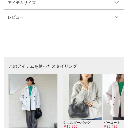
アイテムサイズ
裾口に細ゴムを入れギャザーを寄せています。
袖口にはアジャストできるボタンがあります。
レビュー
■お問い合わせ品番：311-15-0667
【JANE SMITH】（ジェーンスミス）
架空の左利き人物JOHN MASON SMITH、JANE SMITHに向けたシグネイ
チャーレーベル。
ヴィンテージ、ワーク、ミリタリーのディテール、素材、縫製を継承しな
がら現代的なシルエット、デザインを取り入れたハイクオリティな物作り
を目指しています。
※末永く愛用頂く為に、アテンションタグ・洗濯ネームを必ずご確認の
このアイテムを使ったスタイリング
上、着用又はお取り扱い下さい。
ショルダーバッグ
ピーコート
￥10,560
￥35,420