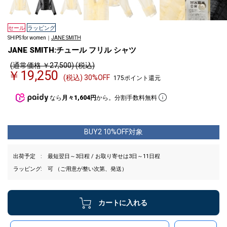
セール
ラッピング
SHIPS for women｜
JANE SMITH
JANE SMITH:チュール フリル シャツ
(通常価格 ￥27,500) (税込)
￥19,250
(税込) 30%OFF
175ポイント還元
なら
月々1,604円
から。分割手数料無料
BUY2 10%OFF対象
出荷予定
最短翌日～3日程 / お取り寄せは3日～11日程
ラッピング
可 （ご用意が整い次第、発送）
カートに入れる