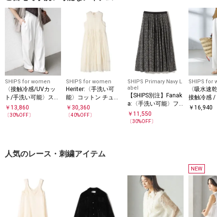
SHIPS for women
SHIPS for women
SHIPS Primary Navy L
SHIPS for
abel
〈接触冷感/UVカッ
Heriter:〈手洗い可
〈吸水速乾 
【SHIPS別注】Fanak
ト/手洗い可能〉スマ
能〉コットン チュー
接触冷感 /
a:〈手洗い可能〉フ
ート イージー デニム
ル ドレス
能〉ツイル
￥
13,860
￥
30,360
￥
16,940
ラワー プリント フレ
ライク タック パンツ
￥
11,550
パンツ
〔
30
%OFF〕
〔
40
%OFF〕
ア スカート
〔
30
%OFF〕
人気のレース・刺繍アイテム
NEW