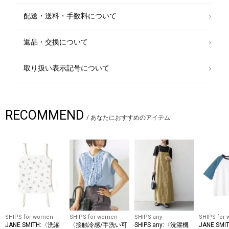
配送・送料・手数料について
返品・交換について
取り扱い表示記号について
RECOMMEND
/
あなたにおすすめのアイテム
SHIPS for women
SHIPS for women
SHIPS any
SHIPS for
JANE SMITH:〈洗濯
〈接触冷感/手洗い可
SHIPS any:〈洗濯機
JANE SM