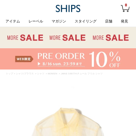
0
アイテム
レーベル
マガジン
スタイリング
店舗
発見
トップ
>
シャツ/ブラウス
>
シャツ
>
WOMEN
> JANE SMITH:チュール フリル シャツ