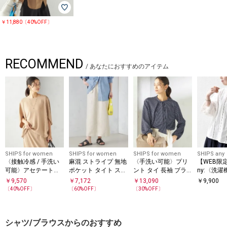
￥11,880〔40%OFF〕
RECOMMEND
/
あなたにおすすめのアイテム
SHIPS for women
SHIPS for women
SHIPS for women
SHIPS any
〈接触冷感 / 手洗い
麻混 ストライプ 無地
〈手洗い可能〉プリ
【WEB限定】
可能〉アセテート混
ポケット タイト スカ
ント タイ 長袖 ブラ
ny:〈洗
バック サテン ドルマ
ート ◇
ウス
ラワー モ
￥
9,570
￥
7,172
￥
13,090
￥
9,900
ン ブラウス
ゴレース 
〔
40
%OFF〕
〔
60
%OFF〕
〔
30
%OFF〕
ク ブラウス
シャツ/ブラウスからのおすすめ