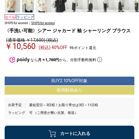
セール
ラッピング
SHIPS for women｜
SHIPS for women
〈手洗い可能〉シアー ジャカード 袖 シャーリング ブラウス
(通常価格 ￥17,600) (税込)
￥10,560
(税込) 40%OFF
96ポイント還元
なら
月々1,760円
から。分割手数料無料
BUY2 10%OFF対象
着用動画あり
出荷予定
最短翌日～3日程 / お取り寄せは3日～11日程
ラッピング
可 （ご用意が整い次第、発送）
カートに入れる