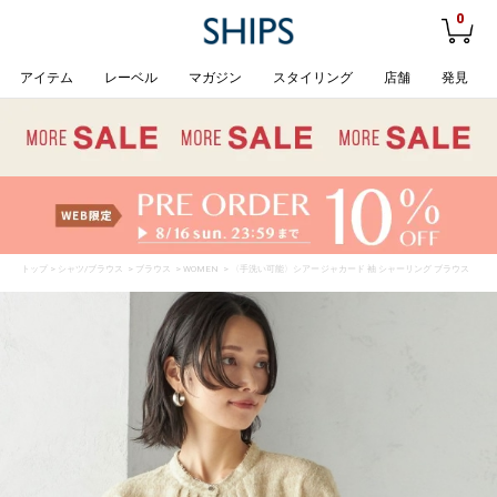
0
アイテム
レーベル
マガジン
スタイリング
店舗
発見
トップ
>
シャツ/ブラウス
>
ブラウス
>
WOMEN
> 〈手洗い可能〉シアー ジャカード 袖 シャーリング ブラウス