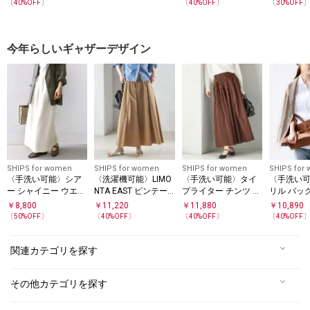
タック フレンチ ブラ
タック ドロスト ブラ
〔
40
%OFF〕
〔
40
%OFF〕
〔
30
%OFF
ウス
ウス
今年らしいギャザーデザイン
SHIPS for women
SHIPS for women
SHIPS for women
SHIPS for
〈手洗い可能〉シア
〈洗濯機可能〉LIMO
〈手洗い可能〉タイ
〈手洗い可
ー シャイニー ウエス
NTA EAST ビンテー
プライター チンツ タ
リル バッ
ト ゴム ギャザー ス
ジ タフタ ギャザー
ック ギャザー スカー
ブラウス
￥
8,800
￥
11,220
￥
11,880
￥
10,890
カート
スカート
ト
〔
50
%OFF〕
〔
40
%OFF〕
〔
40
%OFF〕
〔
40
%OFF
関連カテゴリを探す
その他カテゴリを探す