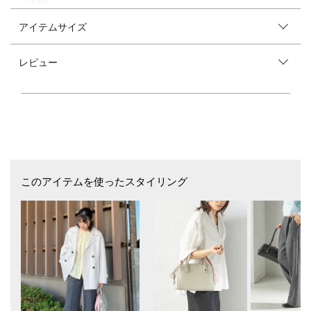
―25AW―
アイテムサイズ
優しい透け感に華やかなカットジャカードが映えるブラウス
■デザイン
レビュー
千鳥柄のカットジャカードが素敵なバンドカラーブラウスです。
袖山はゴムシャーリングで肩幅が横に大きく広がって見えないようにして
います。
袖口は脇側部分のみにゴムギャザーを入れることで、きちんと見えしつつ
も袖捲りがしやすいデザインに。
第一釦にメタル釦を配し、さりげないアクセントにしました。
シンプルながらも細部にこだわった一枚です。
■素材
千鳥のカットジャカード生地。
このアイテムを使ったスタイリング
華やかながら無地見えするので、日常使いがしやすい素材。
控えめな透け感でソフトな肌触りです。
■コーディネート
一枚着としてはもちろん、ジャケットやジレと合わせても映えるアイテム
です。
■お問い合わせ品番：311-15-0649