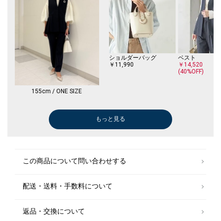
ショルダーバッグ
ベスト
￥11,990
￥14,520
(40%OFF)
155cm / ONE SIZE
もっと見る
その他パンツ
その他パンツ
パンプス
￥9,900
￥11,880
￥13,860
(40%OFF)
(40%OFF)
(40%OFF)
この商品について問い合わせする
配送・送料・手数料について
返品・交換について