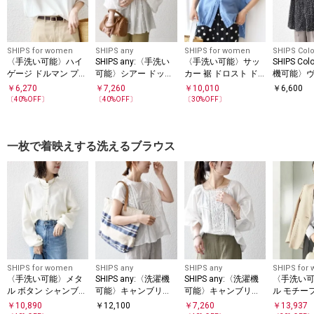
SHIPS for women
SHIPS any
SHIPS for women
SHIPS Colo
〈手洗い可能〉ハイ
SHIPS any:〈手洗い
〈手洗い可能〉サッ
SHIPS Co
ゲージ ドルマン プル
可能〉シアー ドット
カー 裾 ドロスト ド
機可能〉
オーバー
スタンドカラー パフ
ルマン ブラウス
ジ サテン
￥
6,270
￥
7,260
￥
10,010
￥
6,600
ギャザー ブラウス
シャツ◇
〔
40
%OFF〕
〔
40
%OFF〕
〔
30
%OFF〕
一枚で着映えする洗えるブラウス
SHIPS for women
SHIPS any
SHIPS any
SHIPS for
〈手洗い可能〉メタ
SHIPS any:〈洗濯機
SHIPS any:〈洗濯機
〈手洗い
ル ボタン シャンブレ
可能〉キャンブリッ
可能〉キャンブリッ
ル モチー
ー ブラウス
ク ハシゴレース ピン
ク ハシゴレース ピン
フリル ブ
￥
10,890
￥
12,100
￥
7,260
￥
13,937