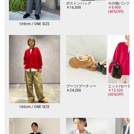
-------------------------------------
ボストンバッグ
その他パンツ
生地の厚み：中間
￥16,500
￥9,900
(40%OFF)
伸縮性：やや有
透け感：有
光沢感：無
169cm / ONE SIZE
ポケット：無
手洗い：可
-------------------------------------
※素材の特性上、毛抜け、毛並みの乱れ、毛玉が生じる場合がありますの
で、摩擦にご注意ください。
※撮影環境により商品の色味が異なって見える場合がございます。商品の
お色味は、物撮り画像をご参考にしてください。
※末永く愛用頂く為に、アテンションタグを必ずご確認の上、着用又はお
取り扱いください。
ブーツ/ブーティー
ニット/セータ
￥24,200
￥12,320
※画像の商品はサンプルです。
(30%OFF)
実際の商品と仕様、加工、サイズが若干異なる場合がございます。
160cm / ONE SIZE