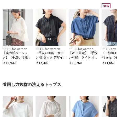
NEW
SHIPS for women
SHIPS for women
SHIPS for women
SHIPS any
【実力派ベーシッ
〈手洗い可能〉サテ
【WEB限定】〈手洗
《一部追加
ク】〈手洗い可能〉
ン 襟 タック デザイ
い可能〉ライト オン
PS any:
シルク混 シアー 羽織
ン ブラウス
ス フリル デニム 半
能〉エン
￥
17,930
￥
15,400
￥
13,750
￥
11,550
シャツ
袖 シャツ
ー レース 
レンチスリ
ツ
着回し力抜群の洗えるトップス