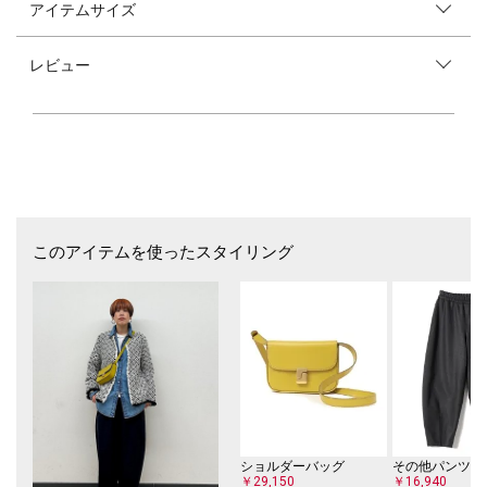
アイテムサイズ
【ROCKMOUNT】（ロックマウント）
アメリカはコロラド州デンバーに1946年創業の老舗ブランド。
半世紀以上に渡ってウエスタンシャツを作り続けてきた代名詞的ブランド
レビュー
で、シルエットなど改良を加えつつ変わらぬデザインを守り続け、今でも
アメリカ南部のカウボーイたちを中心に愛され続けている老舗ブランドで
す。
※末永く愛用頂く為に、アテンションタグ・洗濯ネームを必ずご確認の
上、着用又はお取り扱い下さい。
このアイテムを使ったスタイリング
ショルダーバッグ
その他パンツ
￥29,150
￥16,940