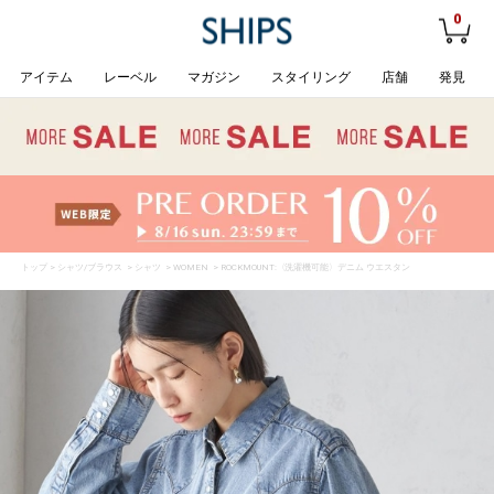
0
アイテム
レーベル
マガジン
スタイリング
店舗
発見
トップ
>
シャツ/ブラウス
>
シャツ
>
WOMEN
> ROCKMOUNT:〈洗濯機可能〉デニム ウエスタン