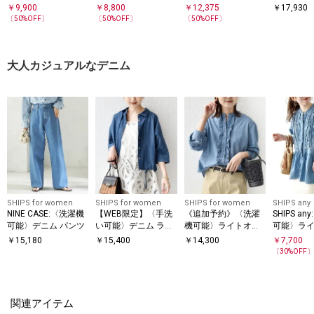
ガン
トップ
シャツ
￥
9,900
￥
8,800
￥
12,375
￥
17,930
〔
50
%OFF〕
〔
50
%OFF〕
〔
50
%OFF〕
大人カジュアルなデニム
SHIPS for women
SHIPS for women
SHIPS for women
SHIPS any
NINE CASE:〈洗濯機
【WEB限定】〈手洗
《追加予約》〈洗濯
SHIPS a
可能〉デニム パンツ
い可能〉デニム ライ
機可能〉ライトオン
可能〉ラ
ク タック 裾 ドロス
ス フリル デニム シ
デニム バ
￥
15,180
￥
15,400
￥
14,300
￥
7,700
ト 羽織 シャツ
ャツ
シャツ ブ
〔
30
%OFF
関連アイテム