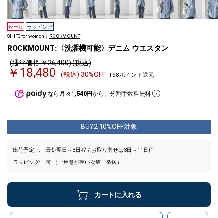
セール
ラッピング
SHIPS for women｜
ROCKMOUNT
ROCKMOUNT:〈洗濯機可能〉デニム ウエスタン
(通常価格 ￥26,400) (税込)
￥18,480
(税込) 30%OFF
168ポイント還元
なら
月々1,540円
から。分割手数料無料
BUY2 10%OFF対象
出荷予定
最短翌日～3日程 / お取り寄せは3日～11日程
ラッピング
可 （ご用意が整い次第、発送）
カートに入れる