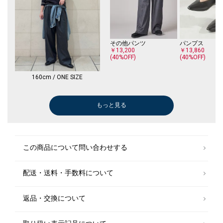
その他パンツ
パンプス
￥13,200
￥13,860
(40%OFF)
(40%OFF)
160cm / ONE SIZE
もっと見る
その他パンツ
ニット/セーター
ひざ・ミドル丈
ロング・マキシ丈
ロング・マキシ丈
ボストンバッグ
パンプス
ボストンバッグ
ひざ・ミドル丈
ネックレス
その他パンツ
トートバッグ
ネックレス
スニーカー
ブルゾン
スラックス
ネックレス
その他パンツ
ブーツ/ブーテ
ロング・マキシ
￥12,705
￥6,600
￥11,000
￥12,650
￥5,280
￥11,550
￥14,850
￥16,500
￥11,000
￥7,920
￥11,550
￥31,900
￥24,200
￥8,701
￥18,150
￥11,550
￥28,985
￥9,350
￥13,090
￥12,650
(30%OFF)
(50%OFF)
(50%OFF)
(50%OFF)
(40%OFF)
(40%OFF)
(50%OFF)
(50%OFF)
(50%OFF)
(30%OFF)
(30%OFF)
(50%OFF)
(30%OFF)
(50%OFF)
この商品について問い合わせする
配送・送料・手数料について
返品・交換について