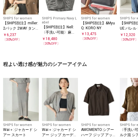
SHIPS for women
SHIPS Primary Navy L
SHIPS for women
SHIPS for
abel
【SHIPS別注】miller:
【SHIPS別注】&Myu
【SHIPS別
【SHIPS別注】Nell:
Q: KORO NY
2パック 2WAY タン
UE:バレル
〈手洗い可能〉麻混
クトップ
ニム パン
￥
13,475
￥
6,237
￥
12,320
ギンガム コクーン ブ
￥
18,480
〔
30
%OFF〕
〔
30
%OFF〕
〔
30
%OFF
ラウス
〔
30
%OFF〕
程よい透け感が魅力のシアーアイテム
SHIPS for women
SHIPS for women
SHIPS for women
SHIPS for
Wai＋:ジャカード シ
Wai＋:ジャカード シ
AMOMENTO:シアー
〈手洗い可
アー スカート
アー ジップ カーディ
ハーフ ジップ アップ
ルク混 シ