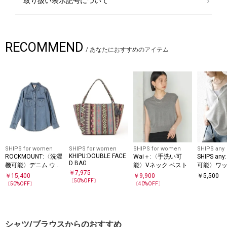
取り扱い表示記号について
RECOMMEND
/
あなたにおすすめのアイテム
SHIPS for women
SHIPS for women
SHIPS for women
SHIPS any
KHIPU:DOUBLE FACE
ROCKMOUNT:〈洗濯
Wai＋:〈手洗い可
SHIPS a
D BAG
機可能〉デニム ウエ
能〉Vネック ベスト
可能〉ワッ
￥
7,975
スタン エンブロイダ
リーネック
￥
15,400
￥
9,900
￥
5,500
〔
50
%OFF〕
リー
ヘム プル
〔
50
%OFF〕
〔
40
%OFF〕
シャツ/ブラウスからのおすすめ