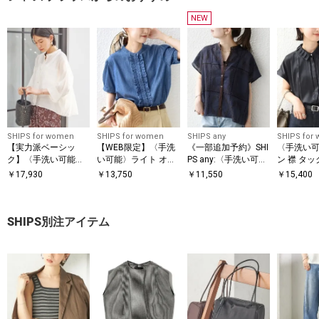
NEW
SHIPS for women
SHIPS for women
SHIPS any
SHIPS for
【実力派ベーシッ
【WEB限定】〈手洗
《一部追加予約》SHI
〈手洗い
ク】〈手洗い可能〉
い可能〉ライト オン
PS any:〈手洗い可
ン 襟 タッ
シルク混 シアー 羽織
ス フリル デニム 半
能〉エンブロイダリ
ン ブラウ
￥
17,930
￥
13,750
￥
11,550
￥
15,400
シャツ
袖 シャツ
ー レース シアー フ
レンチスリーブ シャ
ツ
SHIPS別注アイテム