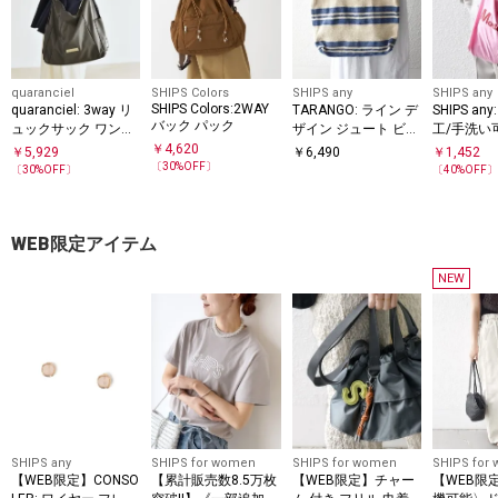
quaranciel
SHIPS Colors
SHIPS any
SHIPS any
SHIPS Colors:2WAY
quaranciel: 3way リ
TARANGO: ライン デ
SHIPS a
バック パック
ュックサック ワンハ
ザイン ジュート ビッ
工/手洗い
ンドル トートバッグ
グ トート（A4対応）
ワンショル
￥
4,620
￥
5,929
￥
6,490
￥
1,452
（A4対応）
バッグ
〔
30
%OFF〕
〔
30
%OFF〕
〔
40
%OFF
WEB限定アイテム
NEW
SHIPS any
SHIPS for women
SHIPS for women
SHIPS for
【WEB限定】CONSO
【累計販売数8.5万枚
【WEB限定】チャー
【WEB限