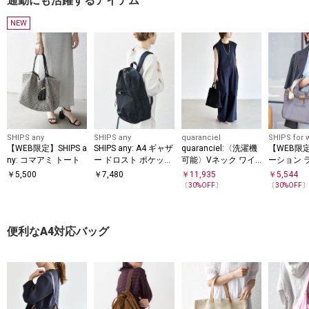
通勤にも活躍するアイテム
NEW
SHIPS any
SHIPS any
quaranciel
SHIPS for
【WEB限定】SHIPS a
SHIPS any: A4 ギャザ
quaranciel:〈洗濯機
【WEB限
ny: コマアミ トート
ー ドロスト ポケット
可能〉Vネック ワイ
ーション 
バックパック
ド オールインワン
プ バッグ
￥
5,500
￥
7,480
￥
11,935
￥
5,544
〔
30
%OFF〕
〔
30
%OFF
便利なA4対応バッグ