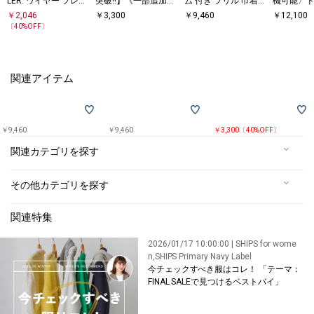
LER: ワイヤー フレー
突破!!】《一部追加予
ム 付き フリル 巾着
機可能〉ド
ム ストーン ピアス
約》【WEB限定】 SH
ショルダー
イカー パ
￥
2,046
￥
3,300
￥
9,460
￥
12,100
IPS ラウンド プリン
〔
40
%OFF〕
ト ロゴ TEE
関連アイテム
￥9,460
￥9,460
￥3,300〔40%OFF〕
関連カテゴリを探す
その他カテゴリを探す
関連特集
2026/01/17 10:00:00 | SHIPS for wome
n,SHIPS Primary Navy Label
今チェックすべき服はコレ！ 「テーマ：
FINAL SALEで見つけるベストバイ」