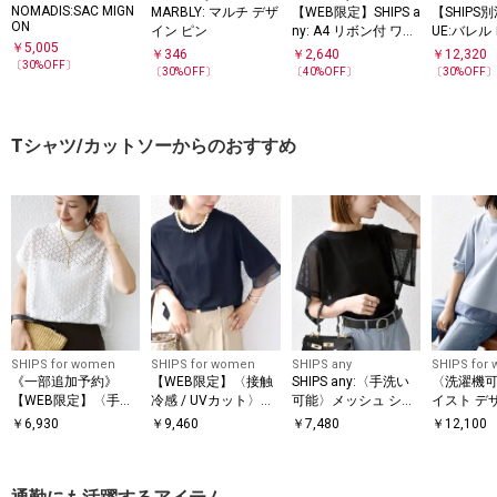
実際の商品と仕様、加工、サイズが若干異なる場合がございます。
NOMADIS:SAC MIGN
MARBLY: マルチ デザ
【WEB限定】SHIPS a
【SHIPS別
ON
イン ピン
ny: A4 リボン付 ワン
UE:バレル
￥
5,005
ハンドル バッグ
ニム パン
￥
346
￥
2,640
￥
12,320
〔
30
%OFF〕
〔
30
%OFF〕
〔
40
%OFF〕
〔
30
%OFF
Tシャツ/カットソーからのおすすめ
SHIPS for women
SHIPS for women
SHIPS any
SHIPS for
《一部追加予約》
【WEB限定】〈接触
SHIPS any:〈手洗い
〈洗濯機可
【WEB限定】〈手洗
冷感 / UVカット〉シ
可能〉メッシュ シア
イスト デ
い可能〉アイレット
アー オーガンジー コ
ー ハンカチ スリーブ
ー ドッキン
￥
6,930
￥
9,460
￥
7,480
￥
12,100
クルーネック プルオ
ンビ プルオーバー
ドッキング TEE
ーバー