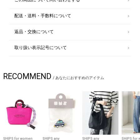
■別注ポイント
ミニサイズはSHIPSだけの特別な別注アイテム。
カラー配色も一から別注で決めた、ここでしか手に入らない限定仕様で
配送・送料・手数料について
す。
【Drifter】（ドリフター）
返品・交換について
ベトナム戦争の終結から間もない1977年。Drifterはアメリカのオハイオ
州で誕生しました。
元々パラシュートを作る会社だったDrifterは、友人や親しい顧客であった
取り扱い表示記号について
スカイダイバーの要望から「パラシュートの生地の様に頑丈で耐久性を備
えた、末永く愛用出来るバッグ」の生産を始めました。
ブランドの創業から40年間その探究心は変わる事なく、形や素材など幾
度もの改良を行い様々な製品を生み出してきました。
RECOMMEND
体に馴染み易く優れた耐久性を誇るドリフターのアイテム達は、長年使用
/
あなたにおすすめのアイテム
する事で人間が年齢を重ねるのと同様より深い味わいと独特の存在感を放
っていきます。
※撮影環境により商品の色味が異なって見える場合がございます。商品の
お色味は、物撮り画像をご参考にしてください。
※末永く愛用頂く為に、アテンションタグを必ずご確認の上、着用又はお
取り扱いください。
※画像の商品はサンプルです。
SHIPS for women
SHIPS any
SHIPS any
SHIPS for