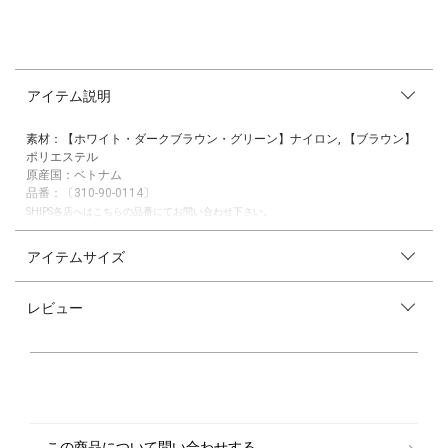
アイテム説明
素材：【ホワイト・ダークブラウン・グリーン】ナイロン, 【ブラウン】
ポリエステル
原産国：ベトナム
品番：〔310-90-0114〕
SHIPS各店へはこちらの品番にてお問い合わせ下さい。
―25AW―
アイテムサイズ
人気トートをミニサイズにアレンジした別注チャーム
レビュー
■デザイン
人気のバックアイトートをミニサイズに仕上げた、遊び心のあるアイテ
ム。
ミニポーチとして使えるのはもちろん、キーチャーム仕様でバッグやベル
トループにつけてもアクセントになります。
小さいサイズ感を活かしたキャッチーなカラー配色も魅力。
自分用にはもちろん、ギフトにもおすすめのアイテムです。
この商品について問い合わせする