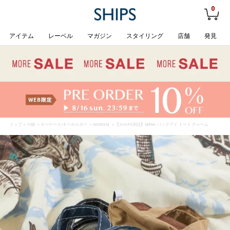
0
アイテム
レーベル
マガジン
スタイリング
店舗
発見
トップ
>
小物
>
キーケース/キーホルダー
>
WOMEN
> 【SHIPS別注】Drifter: バックアイ トート チャーム