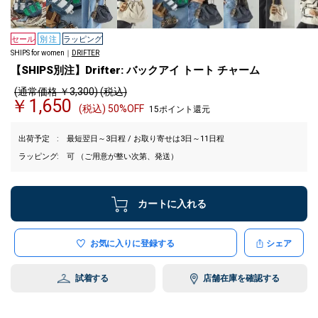
セール
別注
ラッピング
SHIPS for women｜
DRIFTER
【SHIPS別注】Drifter: バックアイ トート チャーム
(通常価格 ￥3,300) (税込)
￥1,650
(税込) 50%OFF
15ポイント還元
出荷予定
最短翌日～3日程 / お取り寄せは3日～11日程
ラッピング
可 （ご用意が整い次第、発送）
カートに入れる
お気に入りに登録する
シェア
試着する
店舗在庫を確認する