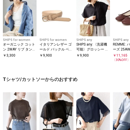
SHIPS for women
SHIPS for women
SHIPS any
SHIPS any
オーガニック コット
イタリアンレザー ゴ
SHIPS any:〈洗濯機
REMME:
ン 2WAY リブ タンク
ールド バックル ベル
可能〉グロッシー ド
ーズ 25A
トップ
ト
ロスト バンドカラー
￥
3,300
￥
9,900
￥
9,900
￥
11,165
フレンチ シャツ
〔
30
%OFF
Tシャツ/カットソーからのおすすめ