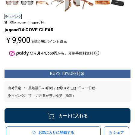
ラッピング
SHIPS for women｜
jugaad14
jugaad14:COVE CLEAR
￥9,900
90ポイント還元
(税込)
なら
月々1,650円
から。分割手数料無料
BUY2 10%OFF対象
出荷予定
最短翌日～3日程 / お取り寄せは3日～11日程
ラッピング
可 （ご用意が整い次第、発送）
カートに入れる
お気に入りに登録する
シェア