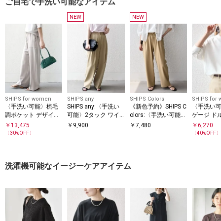
ご自宅で手洗い可能なアイテム
NEW
NEW
SHIPS for women
SHIPS any
SHIPS Colors
SHIPS for
〈手洗い可能〉梳毛
SHIPS any:〈手洗い
《新色予約》SHIPS C
〈手洗い
調ポケット デザイン
可能〉2タック ワイ
olors:〈手洗い可能〉
ゲージ ド
ストレッチ ドロスト
ド パンツ
PL/PU イージー パン
オーバー
￥
13,475
￥
9,900
￥
7,480
￥
6,270
パンツ
ツ◆
〔
30
%OFF〕
〔
40
%OFF
洗濯機可能なイージーケアアイテム