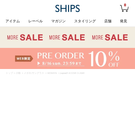
0
アイテム
レーベル
マガジン
スタイリング
店舗
発見
トップ
>
小物
>
メガネ/サングラス
>
WOMEN
> jugaad14:COVE CLEAR