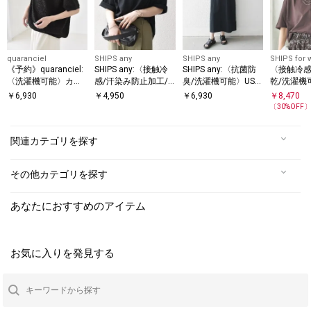
quaranciel
SHIPS any
SHIPS any
SHIPS for
《予約》quaranciel:
SHIPS any:〈接触冷
SHIPS any:〈抗菌防
〈接触冷感
〈洗濯機可能〉カッ
感/汗染み防止加工/
臭/洗濯機可能〉USA
乾/洗濯機
トジャカード ルーズ
洗濯機可能〉ラウン
コットン ヘンリーネ
ゲージ ポ
￥
6,930
￥
4,950
￥
6,930
￥
8,470
フレンチスリーブ プ
ドヘム クルー ビッグ
ック Aライン ワンピ
ン カット
〔
30
%OFF
TEE
ルオーバー
ース
関連カテゴリを探す
その他カテゴリを探す
あなたにおすすめのアイテム
お気に入りを発見する