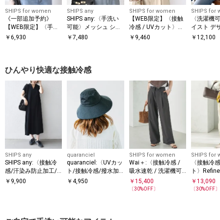
SHIPS for women
SHIPS any
SHIPS for women
SHIPS for
《一部追加予約》
SHIPS any:〈手洗い
【WEB限定】〈接触
〈洗濯機可
【WEB限定】〈手洗
可能〉メッシュ シア
冷感 / UVカット〉シ
イスト デ
い可能〉アイレット
ー ハンカチ スリーブ
アー オーガンジー コ
ー ドッキン
￥
6,930
￥
7,480
￥
9,460
￥
12,100
クルーネック プルオ
ドッキング TEE
ンビ プルオーバー
ーバー
ひんやり快適な接触冷感
SHIPS any
quaranciel
SHIPS for women
SHIPS for
SHIPS any:〈接触冷
quaranciel:〈UVカッ
Wai＋:〈接触冷感 /
〈接触冷感 
感/汗染み防止加工/
ト/接触冷感/撥水加
吸水速乾 / 洗濯機可
ト〉Refin
洗濯機可能〉スキッ
工/手洗い可能〉ワイ
能〉タイプライター
ド パンツ
￥
9,900
￥
4,950
￥
15,400
￥
13,090
パー Aライン ワンピ
ド ブリム ハット
コンフィ タック パン
（セレモ
〔
30
%OFF〕
〔
30
%OFF
ース
ツ
可）