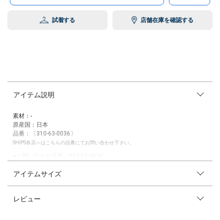
試着する
店舗在庫を確認する
アイテム説明
素材：-
原産国：日本
品番：〔310-63-0036〕
SHIPS各店へはこちらの品番にてお問い合わせ下さい。
■お問い合わせ品番：310-63-0036
アイテムサイズ
【jugaad14】（ジュガードフォーティーン）
JAPANメイドのアイウェアブランド。
エシカルな素材を採用した時代を超えたボーダレスなデザインで洗練され
レビュー
たアイウェアスタイルを提案します。
※末永く愛用頂く為に、アテンションタグ・洗濯ネームを必ずご確認の