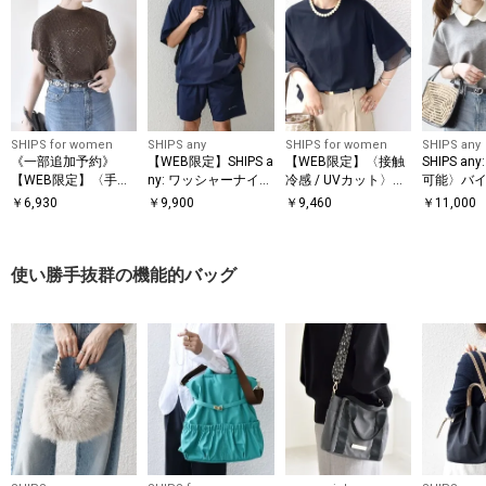
SHIPS for women
SHIPS any
SHIPS for women
SHIPS any
《一部追加予約》
【WEB限定】SHIPS a
【WEB限定】〈接触
SHIPS a
【WEB限定】〈手洗
ny: ワッシャーナイロ
冷感 / UVカット〉シ
可能〉バイ
い可能〉アイレット
ン スピンドル Tシャ
アー オーガンジー コ
ョートスリ
￥
6,930
￥
9,900
￥
9,460
￥
11,000
クルーネック プルオ
ツ＋イージーショー
ンビ プルオーバー
オーバー
ーバー
ツ セットアップ◆
使い勝手抜群の機能的バッグ