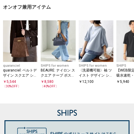
オンオフ兼用アイテム
quaranciel
SHIPS for women
SHIPS for women
SHIPS
quaranciel: ベルトデ
BEAURE: ナイロン ス
〈洗濯機可能〉袖 ツ
【WEB限定
ザイン スクエア ショ
クエア テープ ボスト
イスト デザイン シア
吸水速乾・U
ルダー バッグ
ン
ー ドッキング TEE
ymix（R
￥
5,544
￥
8,580
￥
12,100
￥
5,940
ントロゴ 
〔
30
%OFF〕
〔
40
%OFF〕
ン ポロシ