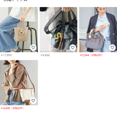
￥11,990
￥9,460
￥5,544〔30%OFF〕
￥6,600〔40%OFF〕