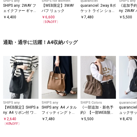
SHIPS any
SHIPS for women
quaranciel
SHIPS any
SHIPS any: 2WAY フ
【WEB限定】3WAY
quaranciel: 2way 8ポ
《追加予約》
ェイクファー ギャザ
パフ リュック
ケット ライン ショル
ny: 2WA
ー ショルダー バッグ
ダー バッグ
A4 ドロス
￥
4,400
￥
6,600
￥
7,480
￥
5,500
バッグ
〔
50
%OFF〕
通勤・通学に活躍！A4収納バッグ
SHIPS any
SHIPS any
SHIPS Colors
quaranciel
【WEB限定】SHIPS a
SHIPS any: A4 メタル
《一部追加・新色予
quarancie
ny: A4 リボン付 ワン
フィッティング トー
約》【一部WEB限
ュックサッ
ハンドル バッグ
ト バッグ
定】SHIPS Colors: A4
バッグ（A
￥
2,640
￥
7,480
￥
5,500
￥
8,470
ナイロン ギャザー ト
〔
40
%OFF〕
ートバッグ◆