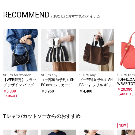
RECOMMEND
/
あなたにおすすめのアイテム
SHIPS for women
SHIPS any
SHIPS any
SHIPS for
TOFF&LOA
【WEB限定】フラッ
《一部追加予約》SHI
《一部追加予約》SHI
WRAP TOTE
プ デザイン バッグ
PS any: ジャカード
PS any: フリル ギャ
NK M
￥
28,380
パターン 2WAY ショ
ザー コンビ トート
￥
5,808
￥
3,960
￥
4,400
〔
40
%OFF
ルダー トートバッグ
バッグ
〔
40
%OFF〕
Tシャツ/カットソーからのおすすめ
NEW