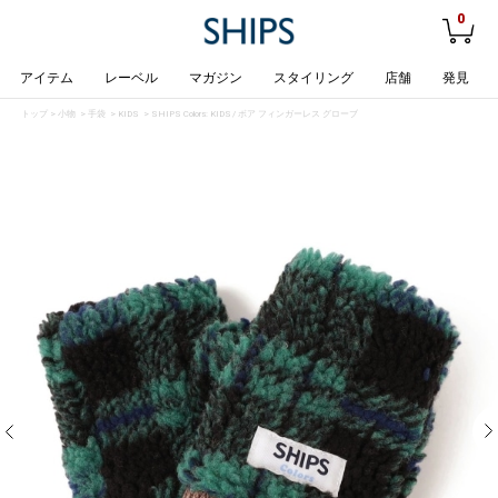
0
アイテム
レーベル
マガジン
スタイリング
店舗
発見
トップ
>
小物
>
手袋
>
KIDS
> SHIPS Colors: KIDS / ボア フィンガーレス グローブ