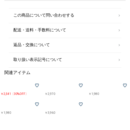
す。
その他のSHIPS各店舗へのお取り寄せ対応は致しかねますので、予めご了
この商品について問い合わせする
承の程お願いいたします。
□SHIPS Colors
配送・送料・手数料について
SHIPSのコンセプト「STYLISH STANDARD」のフィルターを通して、カジ
ュアルからビジネスまでのアイテムをリーズナブルなプライスで構成した
オリジナルレーベルです。
返品・交換について
メンズ、ウィメンズ、キッズをラインナップし、OUTLET各店舗、ECサイ
トを中心に展開。
様々なライフスタイルに寄り添い、自分らしさを表現できるトータルアイ
取り扱い表示記号について
テムを提案します。
関連アイテム
￥2,541〔30%OFF〕
￥2,970
￥1,980
￥1,980
￥3,960