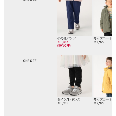
同素材でMENSサイズのご用意もございます。
MEN品番：218-77-0002
※モールサイトによって(ハイフン/-)抜きでの品番表記となります。
------------------------------
生地の厚み：中間
伸縮性：有
その他パンツ
モッズコート
透け感：無
￥1,485
￥7,920
(50%OFF)
光沢感：無
------------------------------
ONE SIZE
※本製品は水分、汗、摩擦等により変色・移染する場合がございますので
ご注意ください。
※素材の風合いを生かす為に色止め加工を最小限にとどめております。
※パーツ・付属はひっかかりやすく脱落することもありますのでご注意く
ださい。
※洗濯はもみ洗いを避け、弱く押し洗いして下さい。
※末永く愛用頂く為に、アテンションタグを必ずご確認の上、着用又はお
取り扱いください。
タイツ/レギンス
モッズコート
￥1,980
￥7,920
※こちらの商品はアウトレットのオリジナルレーベル商品です。
SHIPS OUTLET各店、ECサイトでの取り扱いとなります。
店舗へお問合せの際は、全国のSHIPS OUTLET各店までお願いいたしま