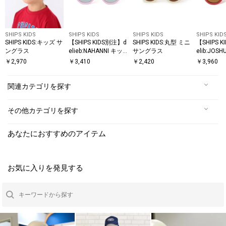
SHIPS KIDS
SHIPS KIDS
SHIPS KIDS
SHIPS KID
SHIPS KIDS:キッズ サ
【SHIPS KIDS別注】d
SHIPS KIDS:丸型 ミニ
【SHIPS 
ングラス
elieb:NAHANNI キッ
サングラス
elib:JOS
ズ サングラス
サングラ
￥
2,970
￥
3,410
￥
2,420
￥
3,960
関連カテゴリを探す
その他カテゴリを探す
あなたにおすすめのアイテム
お気に入りを発見する