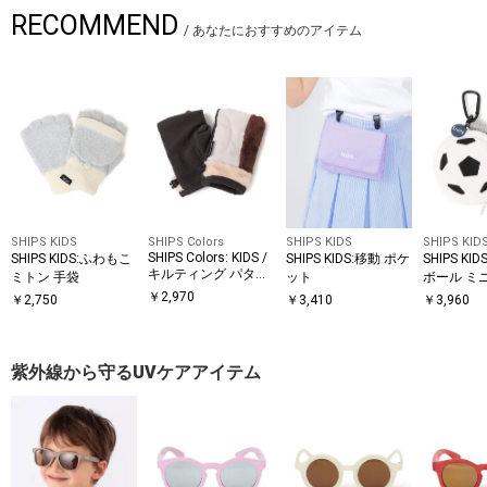
RECOMMEND
/
あなたにおすすめのアイテム
SHIPS KIDS
SHIPS Colors
SHIPS KIDS
SHIPS KID
SHIPS Colors: KIDS /
SHIPS KIDS:ふわもこ
SHIPS KIDS:移動 ポケ
SHIPS K
キルティング パター
ミトン 手袋
ット
ボール ミ
ン グローブ
チャーム
￥
2,970
￥
2,750
￥
3,410
￥
3,960
紫外線から守るUVケアアイテム