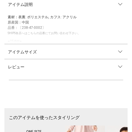
アイテム説明
素材：表裏: ポリエステル, カフス: アクリル
原産国：中国
品番：〔238-47-0002〕
SHIPS各店へはこちらの品番にてお問い合わせ下さい。
■25AW■
暖かな着け心地のボアグローブ。
アイテムサイズ
-デザイン-
もこもこのボア素材が存在感のある手元を演出してくれるデザイン。
レビュー
手の甲には「SHIPS Colors」のブランドネーム入りで、さりげないアクセ
ントに。
フィンガーレス仕様で手先を動かしやすく、さっと身に着けられるのも嬉
しいポイントです。
-素材-
内側までボア素材を使用しており、暖かな着け心地。
手首はリブ仕様でフィット感があり、防風性にも優れています。
-コーディネート-
このアイテムを使ったスタイリング
ブラックはコーディネートに馴染みやすく、ベージュやグリーンは華やか
さをプラス。
冬のお出かけコーデのアクセントから、デイリーまで活躍してくれます。
ONE SIZE