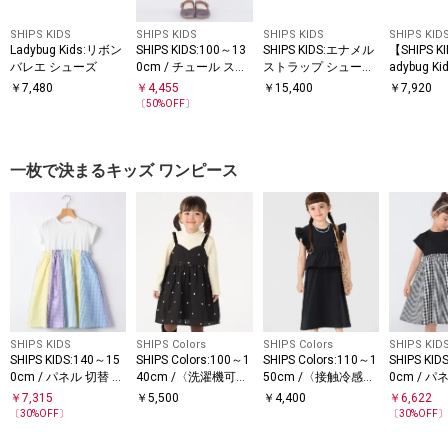
SHIPS KIDS
SHIPS KIDS
SHIPS KIDS
SHIPS KID
Ladybug Kids:リボン
SHIPS KIDS:100～13
SHIPS KIDS:エナメル
【SHIPS 
バレエ シューズ
0cm / チュール スカ
ストラップ シューズ
adybug K
ート
(21～23cm)
バレエ シ
￥
7,480
￥
4,455
￥
15,400
￥
7,920
〔
50
%OFF〕
一枚で決まるキッズ ワンピース
SHIPS KIDS
SHIPS Colors
SHIPS Colors
SHIPS KID
SHIPS KIDS:140～15
SHIPS Colors:100～1
SHIPS Colors:110～1
SHIPS KID
0cm / パネル 切替 ワ
40cm /〈洗濯機可
50cm /〈接触冷感・
0cm / パ
ンピース
能〉ハート エンブロ
速乾・UVカット〉リ
ンピース
￥
7,315
￥
5,500
￥
4,400
￥
6,622
イダリー ワンピース
ンク ファンクション
〔
30
%OFF〕
〔
30
%OFF
ワンピース◇