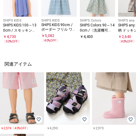
SHIPS KIDS
SHIPS KIDS
SHIPS Colors
SHIPS any
SHIPS KIDS:90cm /
SHIPS KIDS:100～13
SHIPS Colors:90～14
SHIPS an
ボーダー フリル ワン
0cm / スモッキング
0cm /〈洗濯機可
柄 ドッキ
ピース
フリル ブラウス
能〉スモッキング フ
ース<KIDS
￥
5,082
￥
4,730
￥
4,400
￥
2,640
ラワー ワンピース◇
〔
40
%OFF〕
〔
50
%OFF〕
〔
40
%OFF
関連アイテム
￥2,574〔40%OFF〕
￥4,290
￥2,970