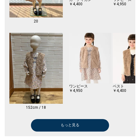
※ラメ、グリッターは摩擦や衝撃で徐々に脱落していきます。
￥4,400
￥4,950
※商品の色味は、物撮りの詳細画像をご参照ください。
20
※画像の商品はサンプルです。
実際の商品と仕様、加工、サイズが若干異なる場合がございます。
※こちらの商品はアウトレットのオリジナルレーベル商品です。
SHIPS OUTLET各店、ECサイトでの取り扱いとなります。
店舗へお問合せの際は、全国のSHIPS OUTLET各店までお願いいたしま
す。
その他のSHIPS各店舗へのお取り寄せ対応は致しかねますので、予めご了
承の程お願いいたします。
ワンピース
ベスト
□SHIPS Colors
￥4,950
￥4,400
SHIPSのコンセプト「STYLISH STANDARD」のフィルターを通して、カジ
ュアルからビジネスまでのアイテムをリーズナブルなプライスで構成した
オリジナルレーベルです。
152cm / 18
メンズ、ウィメンズ、キッズをラインナップし、OUTLET各店舗、ECサイ
トを中心に展開。
様々なライフスタイルに寄り添い、自分らしさを表現できるトータルアイ
もっと見る
ベスト
ひざ・ミドル丈
Tシャツ/カットソー
Tシャツ/カットソー
Tシャツ/カット
ブルゾン
タイツ/レギン
タイツ/レギン
テムを提案します。
￥2,046
￥3,410
￥2,376
￥2,387
￥2,376
￥4,950
￥1,980
￥1,980
(40%OFF)
(40%OFF)
(30%OFF)
(40%OFF)