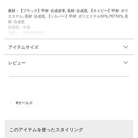
素材：【ブラック】甲材: 合成皮革, 底材: 合成底, 【ネイビー】甲材: ポリ
エステル, 底材: 合成底, 【シルバー】甲材: ポリエステル50%, PET50%, 底
材: 合成底
原産国：中国
品番：〔235-90-0001〕
SHIPS各店へはこちらの品番にてお問い合わせ下さい。
アイテムサイズ
ころんとしたフォルムが可愛らしいメリージェーンタイプのバレエシュー
ズ。
ストラップにはビジューをあしらい、程よいアクセントに。
レビュー
脱ぎ履きしやすいよう、ストラップのゴムを少し長めにしているのもポイ
ントです。
かかとに少し高さがあるデザインで、足裏への負担を軽減しつつ、足元を
すっきりと見せてくれます。
ブラックはエナメル調、ネイビーはベロア調、シルバーはラメがきらめく
素材感で、カラーごとに異なる表情のラインナップをご用意。
お出かけなどにはもちろん、発表会や特別な日の装いにもおすすめの一足
#ガールズ
です。
※サイズ換算(表記)はあくまで目安となります。
このアイテムを使ったスタイリング
※薄いボール紙を使用した箱の為、輸送中に多少破損する場合がございま
す。予めご了承お願いいたします。