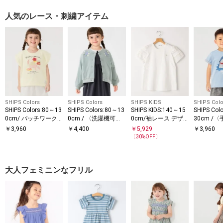
人気のレース・刺繍アイテム
SHIPS Colors
SHIPS Colors
SHIPS KIDS
SHIPS Colo
SHIPS Colors:80～13
SHIPS Colors:80～13
SHIPS KIDS:140～15
SHIPS Col
0cm/ パッチワーク
0cm / 〈洗濯機可
0cm/袖レース デザ
30cm /
刺繍 リボン スイーツ
能〉フラワー 刺繍 カ
イン Tシャツ
能〉スパン
￥
3,960
￥
4,400
￥
5,929
￥
3,960
Tシャツ◇
ーディガン◇
繍 Tシャ
〔
30
%OFF〕
大人フェミニンなフリル