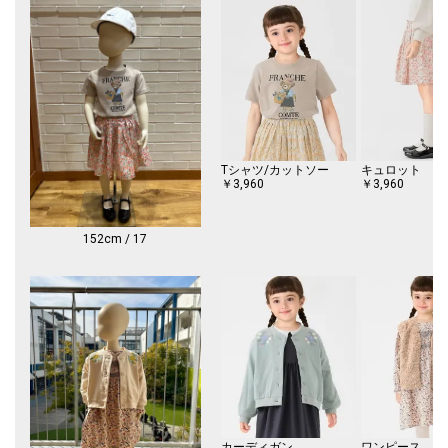
※生産過程に生じるキズが多少ある場合がございます。また素材の特性
上、若干の色ムラ、擦れが見られる場合がございますが、予めご了承くだ
さい。
※摩擦、発汗、水濡れ等により色落ちやシミの発生、型崩れを起こす場合
があります。
※日光や蛍光灯の紫外線で変色を起こす場合があります。
※ビーズ、刺繍、ラインストーンなどオリジナル資材での修理や部品交換
はできかねますのでご了承ください。
Tシャツ/カットソー
キュロット
※末永く愛用頂く為に、アテンションタグを必ずご確認の上、着用又はお
￥3,960
￥3,960
取り扱いください。
【ブラック】
152cm / 17
※本製品はエナメル素材を使用しており、特性上、色移りが生じる場合が
ございます。
※濃色製品との接触にご注意ください。
淡色の衣類やバッグ、小物などと接触したままの状態が続くと、摩擦や湿
気によって色が移る可能性があります。
※雨や汗など濡れた状態では特に注意が必要です。
湿気を含んだ状態では、色移行が起きやすくなります。雨天時のご使用
長時間の着用はお避け下さい。
※PVCやPU加工素材、ストーンウォッシュ加工品などとは色移行が起き
すいため、接触を避けてご使用・保管下さい。
【シルバー】
カーディガン
ワンピース