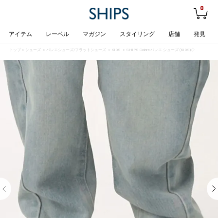
0
アイテム
レーベル
マガジン
スタイリング
店舗
発見
トップ
>
シューズ
>
バレエシューズ/フラットシューズ
>
KIDS
> SHIPS Colors:バレエ シューズ (KIDS)◇