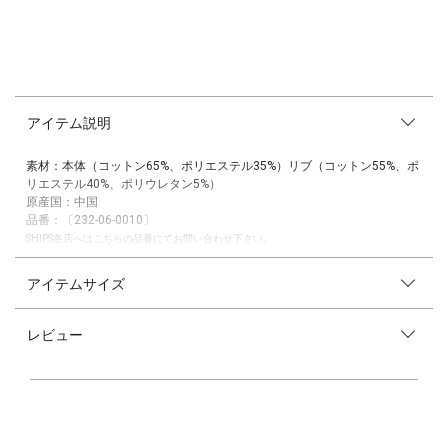
アイテム説明
素材：本体（コットン65%、ポリエステル35%）リブ（コットン55%、ポ
リエステル40%、ポリウレタン5%）
原産国：中国
品番：〔232-06-0010〕
SHIPS各店へはこちらの品番にてお問い合わせ下さい。
Teddy Bear(R) × SHIPS Colorsのスウェットに新色チャコールグレーが登
アイテムサイズ
場！
-デザイン-
レビュー
カラーごとに異なるテディベアデザインが可愛らしい1枚。
ワンポイント刺繍に差柄刺繍、テディベアがおしゃれを楽しんでいるデザ
インと、どのカラーも魅力的なラインナップです。
-素材-
厚手すぎないスウェット地で、季節をまたいで長く着用いただけます。
ご自宅でお洗濯可能なため、気兼ねなくデイリーに着回せるのもポイント