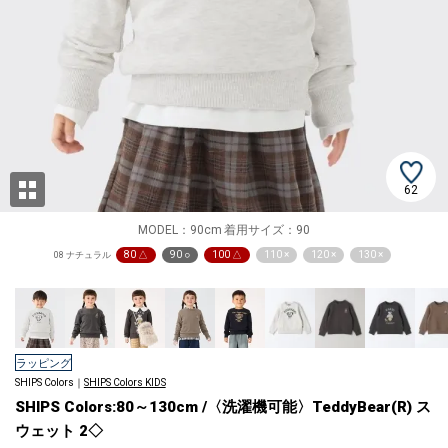
62
MODEL：90cm 着用サイズ：90
80 △
90 ○
100 △
110 ×
120 ×
130 ×
08 ナチュラル
ラッピング
SHIPS Colors｜
SHIPS Colors KIDS
SHIPS Colors:80～130cm /〈洗濯機可能〉TeddyBear(R) ス
ウェット 2◇