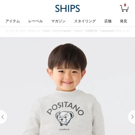
0
アイテム
レーベル
マガジン
スタイリング
店舗
発見
トップ
>
トップス
>
スウェット
>
KIDS
> SHIPS Colors:80～130cm /〈洗濯機可能〉TeddyBear(R) スウェット 2◇