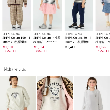
SHIPS Colors
SHIPS Colors
SHIPS Colors
SHIPS Colo
SHIPS Colors:100～1
SHIPS Colors:〈洗濯
SHIPS Colors: 80～1
SHIPS Co
40cm /〈洗濯機可
機可能〉フラワー プ
30cm / 〈洗濯機可
機可能〉 
能〉リンク チェック
リント ガウチョ パン
能〉ストレッチ リブ
ー ショーツ
￥
3,080
￥
1,584
￥
3,410
￥
2,376
0cm)
イージー パンツ
ツ(80～130cm)
パンツ◇
〔
30
%OFF〕
〔
60
%OFF〕
〔
40
%OFF
関連アイテム