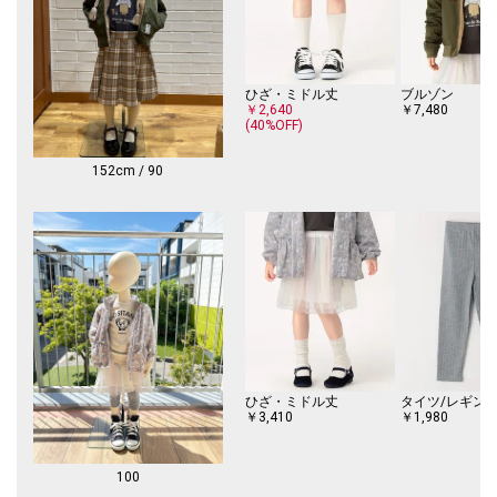
で、ご注意ください。
※濡れたまま放置すると、他のものへの色移りや、色泣きする場合があり
ますのでご注意ください。
※末永く愛用頂く為に、アテンションタグを必ずご確認の上、着用又はお
ひざ・ミドル丈
ブルゾン
取り扱いください。
￥2,640
￥7,480
(40%OFF)
※商品の色味は、物撮りの詳細画像をご参照ください。
152cm / 90
※画像の商品はサンプルです。
実際の商品と仕様、加工、サイズが若干異なる場合がございます。
※タグにネームを記入できる欄を3段ご用意していますので、下から記入
していただければカットすることができ、持ち主が変わっても長く愛用し
ていただくことができます。
※こちらの商品はアウトレットのオリジナルレーベル商品です。
SHIPS OUTLET各店、ECサイトでの取り扱いとなります。
店舗へお問合せの際は、全国のSHIPS OUTLET各店までお願いいたしま
す。
その他のSHIPS各店舗へのお取り寄せ対応は致しかねますので、予めご了
ひざ・ミドル丈
タイツ/レギン
￥3,410
￥1,980
承の程お願いいたします。
□SHIPS Colors
100
SHIPSのコンセプト「STYLISH STANDARD」のフィルターを通して、カジ