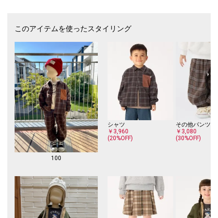
です。
-コーディネート-
このアイテムを使ったスタイリング
長すぎない着丈で、ボトムを選ばずに着回していただけます。
シャツやロンTと合わせたレイヤードスタイルもおすすめで、コーデの主
役になってくれる1枚です。
MENS品番で大人サイズもご用意しています。親子や兄妹でのリンクコー
デもおすすめです。
MENS品番：212-06-0006
※モールサイトによって(ハイフン/-)抜きでの品番表記となります。
------------------------------
生地の厚み：中間
シャツ
その他パンツ
伸縮性：有
￥3,960
￥3,080
(20%OFF)
(30%OFF)
透け感：無
光沢感：無
水洗い：洗濯機可
100
------------------------------
※80,90cmサイズのみ肩釦つき。
※汗や雨等の水分や摩擦により、他の衣類に色移りする場合がありますの
で、淡色衣類との組み合せはご注意ください。
※着用、洗濯時のスレで表面が毛羽立ち白っぽくなる場合がありますの