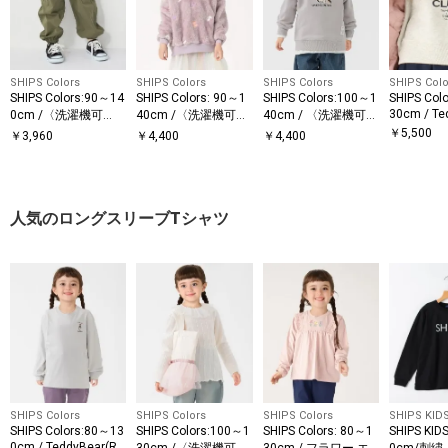
SHIPS Colors
SHIPS Colors
SHIPS Colors
SHIPS Colo
SHIPS Colors:90～14
SHIPS Colors: 90～1
SHIPS Colors:100～1
SHIPS Col
30cm / Te
0cm /〈洗濯機可
40cm /〈洗濯機可
40cm / 〈洗濯機可
スウェッ
能〉ギャザー カーゴ
能〉 ロゴ刺繍 ボア
能〉エンブロイダリ
￥
5,500
￥
3,960
￥
4,400
￥
4,400
パンツ◇
スウェット◇
ー スウェット
人気のロングスリーブTシャツ
SHIPS Colors
SHIPS Colors
SHIPS Colors
SHIPS KID
SHIPS Colors:80～13
SHIPS Colors:100～1
SHIPS Colors: 80～1
SHIPS KID
0cm / TeddyBear(R)
30cm /〈洗濯機可
30cm / フラワー エ
0cm/刺繍