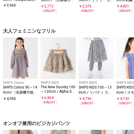
ロンT◇
能〉ケーブル チュー
ンブロイダリー ロン
グスリーブ
￥
3,960
￥
2,772
￥
2,376
￥
4,851
ルカラー ロンT
T◇
〔
30
%OFF〕
〔
40
%OFF〕
〔
30
%OFF
大人フェミニンなフリル
SHIPS Colors
SHIPS KIDS
SHIPS KIDS
SHIPS KID
The New Society:100
SHIPS Colors:90～14
SHIPS KIDS:100～13
SHIPS KID
～120cm / Alpha Skir
0cm/〈洗濯機可能〉
0cm / リバティ スカ
0cm / 
t
スモッキング フラワ
ート
フリル ブ
￥
6,864
￥
4,950
￥
4,796
￥
4,730
ーワンピース◇
〔
40
%OFF〕
〔
60
%OFF〕
〔
50
%OFF
オンオフ兼用のビジカジパンツ