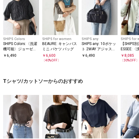
SHIPS Colors
SHIPS for women
SHIPS any
SHIPS for
SHIPS Colors:〈洗濯
BEAURE: キャンバス
SHIPS any: 10ポケッ
【SHIPS
機可能〉ジョーゼッ
ミニ バケツ バッグ
ト 2WAY アジャスタ
ESSEE:
ト タック スリーブ
ブル ボストン バッグ
能〉スナッ
￥
6,490
￥
6,600
￥
6,490
￥
8,085
ブラウス◇
ェット カ
〔
40
%OFF〕
〔
30
%OFF
Tシャツ/カットソーからのおすすめ