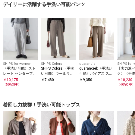
デイリーに活躍する手洗い可能パンツ
SHIPS for women
SHIPS Colors
quaranciel
SHIPS for
〈手洗い可能〉スト
SHIPS Colors:〈手洗
quaranciel:〈手洗い
【実力派
レート センタープレ
い可能〉ウールライ
可能〉バイアス スト
ク】〈手
ス トラウザーズ
クイージーワイドパ
レッチ イージー ワイ
レーヨン 
￥
10,175
￥
7,480
￥
9,350
￥
10,230
ンツ2（セットアップ
ド パンツ
ージー パ
〔
50
%OFF〕
〔
40
%OFF
対応可能）◇
着回し力抜群！手洗い可能トップス