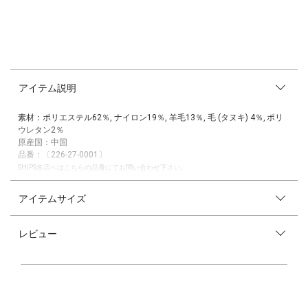
アイテム説明
素材：ポリエステル62％, ナイロン19％, 羊毛13％, 毛 (タヌキ) 4％, ポリ
ウレタン2％
原産国：中国
品番：〔226-27-0001〕
SHIPS各店へはこちらの品番にてお問い合わせ下さい。
■25AW■
アイテムサイズ
ご好評のセッケツカーディガンが今季も登場。
-デザイン-
レビュー
アウターとしても着用いただける厚手のカーディガン。
身頃がふんわりとしたシルエットで、シンプルながら上品な印象を与えて
くれます。
表側のほわほわとした風合いが女性らしさをプラス。
内側にはビビッドな配色を効かせており、羽織った際にさりげないアクセ
ントとしてコーディネートを引き立てます。