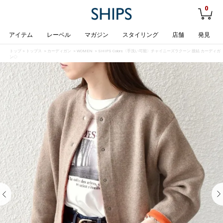
0
アイテム
レーベル
マガジン
スタイリング
店舗
発見
トップ
>
トップス
>
カーディガン
>
WOMEN
> SHIPS Colors:〈手洗い可能〉チャイニーズラクーン 接結 カーディガ
ン◇