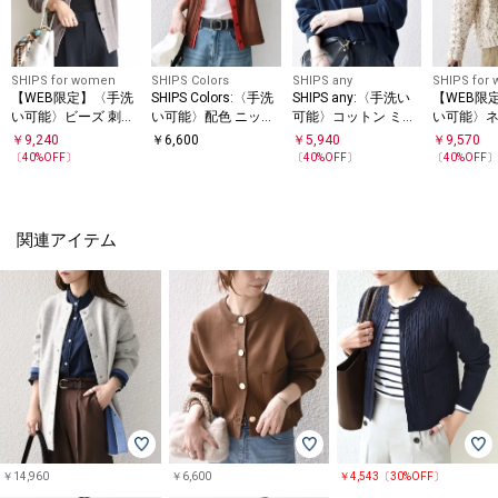
SHIPS for women
SHIPS Colors
SHIPS any
SHIPS for
【WEB限定】〈手洗
SHIPS Colors:〈手洗
SHIPS any:〈手洗い
【WEB限
い可能〉ビーズ 刺し
い可能〉配色 ニット
可能〉コットン ミッ
い可能〉
ゅう 襟付 ニット カ
クルーネック カーデ
クス Vネック コンパ
ン ケーブ
￥
9,240
￥
6,600
￥
5,940
￥
9,570
ーディガン
ィガン◇
クト カーディガン
カーディ
〔
40
%OFF〕
〔
40
%OFF〕
〔
40
%OFF
関連アイテム
￥14,960
￥6,600
￥4,543〔30%OFF〕