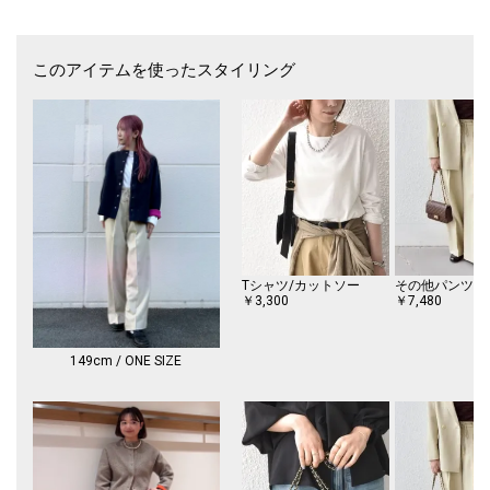
-素材-
表側はチャイニーズラクーン（タヌキ）をミックスした柔らかな表情が魅
力の素材。
このアイテムを使ったスタイリング
裏側は細かな編地のビビットカラー素材で、二つの素材を接結することで
防寒性とデザイン性を両立。
厚みがあり、羊毛も入っているため寒い時期にぴったりです。
-コーディネート-
長すぎない丈感なので、ボリュームのあるボトムともバランスよく着こな
していただけます。
肌寒くなり始めた時期に活躍すること間違いなしです。
同素材でミディアム丈カーディガンのご用意もございます。
ミディアム丈カーディガン品番：226-27-0002
Tシャツ/カットソー
その他パンツ
※モールサイトによって(ハイフン/-)抜きでの品番表記となります。
￥3,300
￥7,480
------------------------------
生地の厚み：厚手
149cm / ONE SIZE
伸縮性：有
透け感：無
光沢感：無
水洗い：手洗い可
------------------------------