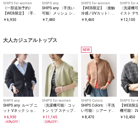
SHIPS for women
SHIPS any
SHIPS for women
SHIPS for
《一部追加予約》
SHIPS any:〈手洗い
【WEB限定】〈接触
〈洗濯機可
【WEB限定】〈手洗
可能〉メッシュ シア
冷感 / UVカット〉シ
イスト デ
い可能〉アイレット
ー ハンカチ スリーブ
アー オーガンジー コ
ー ドッキン
￥
6,930
￥
7,480
￥
9,460
￥
12,100
クルーネック プルオ
ドッキング TEE
ンビ プルオーバー
ーバー
大人カジュアルトップス
NEW
SHIPS any
SHIPS for women
SHIPS Colors
SHIPS for
SHIPS any: ループ ニ
〈洗濯機可能〉コッ
SHIPS Colors:〈手洗
【WEB限
ット Vネック ショー
トン リブ スナップ
い可能〉シアー ドッ
機可能〉2W
ト カーディガン
ボタン カーディガン
トボタン 配色ニット
ワー ジャ
￥
6,930
￥
11,165
￥
8,470
￥
10,450
カーディガン◇
フ ジップ
〔
40
%OFF〕
〔
30
%OFF〕
ー