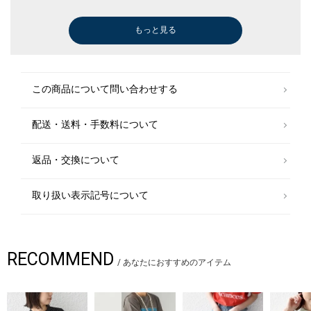
承の程お願いいたします。
□SHIPS Colors
もっと見る
Tシャツ/カットソー
ストール/マフラー
ストール/マフラー
ショルダーバッグ
デニムパンツ
デニムパンツ
ショルダーバッグ
その他パンツ
その他パンツ
ロング・マキシ丈
その他パンツ
Tシャツ/カット
トートバッグ
その他パンツ
ニット/セータ
スリッポン/ロ
スリッポン/ロ
ブーツ/ブーテ
￥3,300
￥5,500
￥5,500
￥4,950
￥5,236
￥5,236
￥4,950
￥7,480
￥10,175
￥5,500
￥7,480
￥3,300
￥5,500
￥7,480
￥4,752
￥7,480
￥7,920
￥8,910
SHIPSのコンセプト「STYLISH STANDARD」のフィルターを通して、カジ
(30%OFF)
(30%OFF)
(50%OFF)
(20%OFF)
ュアルからビジネスまでのアイテムをリーズナブルなプライスで構成した
オリジナルレーベルです。
メンズ、ウィメンズ、キッズをラインナップし、OUTLET各店舗、ECサイ
ショルダーバッグ
デニムパンツ
その他パンツ
デニムパンツ
この商品について問い合わせする
トを中心に展開。
￥4,950
￥5,236
￥7,480
￥5,236
(30%OFF)
(30%OFF)
様々なライフスタイルに寄り添い、自分らしさを表現できるトータルアイ
テムを提案します。
配送・送料・手数料について
ショルダーバッグ
Tシャツ/カットソー
Tシャツ/カット
ニット/セータ
￥4,950
￥3,300
￥3,300
￥6,600
返品・交換について
取り扱い表示記号について
RECOMMEND
/
あなたにおすすめのアイテム