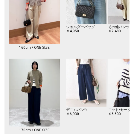
※【着丈】こちらの商品は肩から一番高い位置より計測しております。予
めご留意下さい。
※摩擦により毛羽立ちや毛玉が生じやすいため、連続着用はお避けくださ
ショルダーバッグ
その他パンツ
い。
￥4,950
￥7,480
※毛が他の物に付着しやすいため、その際はブラッシング等で除去してく
ださい。
※着用の際は、バッグやアクセサリー、表面の粗い物等への引っ掛かりに
160cm / ONE SIZE
十分にご注意ください。
※日光や照明等に長時間当たると色褪せしますのでご注意ください。
※保管の際は窓際を避けてください。
※末永く愛用頂く為に、アテンションタグを必ずご確認の上、着用又はお
取り扱いください。
※画像の商品はサンプルです。
実際の商品と仕様、加工、サイズが若干異なる場合がございます。
※商品の色味は、物撮りの詳細画像をご参照ください。
※こちらの商品はアウトレットのオリジナルレーベル商品です。
デニムパンツ
ニット/セータ
￥6,930
￥6,600
SHIPS OUTLET各店、ECサイトでの取り扱いとなります。
店舗へお問合せの際は、全国のSHIPS OUTLET各店までお願いいたしま
す。
170cm / ONE SIZE
その他のSHIPS各店舗へのお取り寄せ対応は致しかねますので、予めご了