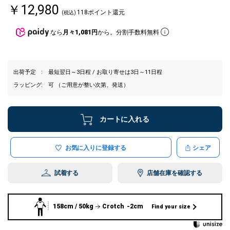
￥12,980
118ポイント還元
(税込)
なら
月々1,081円
から。分割手数料無料
出荷予定
最短翌日～3日程 / お取り寄せは3日～11日程
ラッピング
可 （ご用意が整い次第、発送）
カートに入れる
お気に入りに登録する
シェア
試着する
店舗在庫を確認する
158cm / 50kg
Crotch -2cm
Find your size