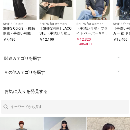
SHIPS Colors
SHIPS for women
SHIPS for women
SHIPS for
SHIPS Colors:〈接触
【SHIPS別注】LACO
〈手洗い可能〉ブラ
〈手洗い
冷感・手洗い可能〉
STE:〈手洗い可能〉
イト ペーパー Vネッ
カー 裾 ド
クールタッチ ベイカ
五分袖 TEE
ク ニット カーディガ
タル ボタン
￥
7,480
￥
12,100
￥
12,320
￥
15,400
ー イージーパンツ
ン
〔
30
%OFF〕
関連カテゴリを探す
その他カテゴリを探す
お気に入りを発見する