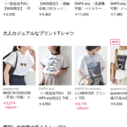
《一部追加予約》
【WEB限定】〈接触
SHIPS any:〈洗濯機
SHIPS a
【WEB限定】〈手洗
冷感 / UVカット〉シ
可能〉バイカラー シ
可能〉メッ
い可能〉アイレット
アー オーガンジー コ
ョートスリーブ プル
ー ハンカ
￥
6,930
￥
9,460
￥
11,000
￥
7,480
クルーネック プルオ
ンビ プルオーバー
オーバー
ドッキング 
ーバー
大人カジュアルなプリントTシャツ
NEW
quaranciel
SHIPS any
SHIPS for women
quaranciel
ANGE IN DISGUISE:
《一部追加予約》【S
J.J.MERCER: プリン
quaranc
〈手洗い可能〉コッ
HIPS any別注】THE K
ト TEE
感/汗染み
トン フォト & ロゴ T
NiTS:〈洗濯機可能〉
洗濯機可能
￥
5,214
￥
4,950
￥
5,775
￥
5,500
EE 26SS
ロゴ プリント リンガ
リント TE
〔
40
%OFF〕
〔
30
%OFF〕
ー TEE