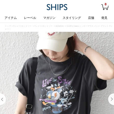
0
アイテム
レーベル
マガジン
スタイリング
店舗
発見
トップ
>
Tシャツ/カットソー
>
Tシャツ/カットソー
>
WOMEN
> SHIPS Colors:ミッキーマウス バンド プリント Tシ
ャツ◇