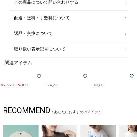
この商品について問い合わせする
でのリンクコーデも楽しめます。
MENS品番：212-12-0042
KIDS品番：232-32-0011
配送・送料・手数料について
※モールサイトによって(ハイフン/-)抜きでの品番表記となります。
※過度な力や摩擦が加わると、縫い目の滑脱、生地の擦り切れや破れ、生
返品・交換について
地の変形が生じますので十分にご注意ください。
※末永く愛用頂く為に、アテンションタグを必ずご確認の上、着用又はお
取り扱いください。
取り扱い表示記号について
※画像の商品はサンプルです。
関連アイテム
実際の商品と仕様、加工、サイズが若干異なる場合がございます。
※こちらの商品はアウトレットのオリジナルレーベル商品です。
SHIPS OUTLET各店、ECサイトでの取り扱いとなります。
￥2,772〔30%OFF〕
￥4,290
￥3,410
店舗へお問合せの際は、全国のSHIPS OUTLET各店までお願いいたしま
す。
その他のSHIPS各店舗へのお取り寄せ対応は致しかねますので、予めご了
承の程お願いいたします。
RECOMMEND
/
あなたにおすすめのアイテム
□SHIPS Colors
SHIPSのコンセプト「STYLISH STANDARD」のフィルターを通して、カジ
ュアルからビジネスまでのアイテムをリーズナブルなプライスで構成した
オリジナルレーベルです。
メンズ、ウィメンズ、キッズをラインナップし、OUTLET各店舗、ECサイ