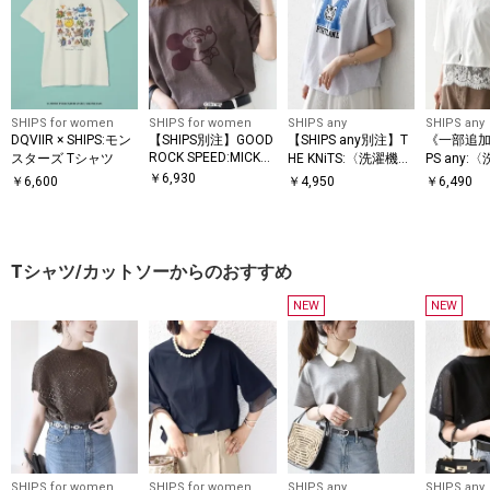
トを中心に展開。
様々なライフスタイルに寄り添い、自分らしさを表現できるトータルアイ
テムを提案します。
SHIPS for women
SHIPS for women
SHIPS any
SHIPS any
DQVIIR × SHIPS:モン
【SHIPS別注】GOOD
【SHIPS any別注】T
《一部追加
ROCK SPEED:MICKEY
スターズ Tシャツ
HE KNiTS:〈洗濯機可
PS any:
/ TEE
能〉ラウンドヘム プ
能〉ジップ
￥
6,930
￥
6,600
￥
4,950
￥
6,490
リント ショート TEE
ム ハーフス
E
Tシャツ/カットソーからのおすすめ
NEW
NEW
SHIPS for women
SHIPS for women
SHIPS any
SHIPS any