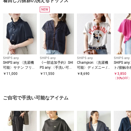
着回し力抜群の洗えるトップス
NEW
SHIPS any
SHIPS any
SHIPS any
SHIPS any
SHIPS any:〈洗濯機
《一部追加予約》SHI
Champion:〈洗濯機
SHIPS a
可能〉サテン フリル
PS any:〈手洗い可
可能〉ディズニー /
ト/接触冷
カラー リボン ショー
能〉エンブロイダリ
グラフィック ロゴ シ
乾/洗濯機
￥
11,000
￥
11,550
￥
8,690
￥
3,850
トスリーブ シャツ ブ
ー レース シアー フ
ョート スリーブ TEE
コットン フ
〔
30
%OFF
ラウス
レンチスリーブ シャ
ツ
ご自宅で手洗い可能なアイテム