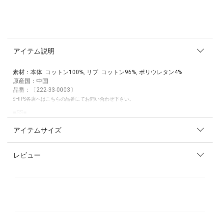
アイテム説明
素材：本体: コットン100%, リブ: コットン96%, ポリウレタン4%
原産国：中国
品番：〔222-33-0003〕
SHIPS各店へはこちらの品番にてお問い合わせ下さい。
■SS■
SHIPS Colorsで毎年ご好評の、MENS・WOMENS・KIDSで共通のDisney
アイテムサイズ
柄を使用したTシャツ
古着の要素を取り入れた、プリントデザインでご用意。
レビュー
バンド柄プリントを、ミッキーマウスをはじめとするDisneyキャラクタ
ーたちで表現しました。
ジーンズなどはもちろん、スカートやジャケットのインナーなど異なるテ
イストとのコーディネートもおすすめです。
MENSとKIDSサイズも展開していますので、親子や兄弟・姉妹、カップル