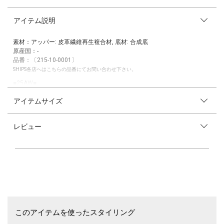
アイテム説明
素材：アッパー: 皮革繊維再生複合材, 底材: 合成底
原産国：-
品番：〔215-10-0001〕
SHIPS各店へはこちらの品番にてお問い合わせ下さい。
■25AW■
地球環境に優しいエコロジーな素材を採用した、内羽根式のストレートチ
アイテムサイズ
ップシューズ。
皮革の生産過程で出てしまう廃材を回収して再加工した、一般的な合成皮
レビュー
革より耐久性に優れた素材を使用しています。
ストレートチップというベーシックなデザインに内羽根式を採用すること
で、ビジネスからフォーマルなシーンまで、汎用性高くご着用いただける
1足。
スーツとの相性のよさはもちろん、ジャケパンスタイルなどのコーディネ
ートも引き締まった印象に仕上げてくれます。
【RECLE(R)】
このアイテムを使ったスタイリング
皮革製品の生産過程で出てしまう皮革廃材を回収し、細かく粉砕し、シー