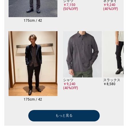
シャツ
ネクタイ
￥7,150
￥9,240
□SHIPS Colors
(50%OFF)
(40%OFF)
SHIPSのコンセプト「STYLISH STANDARD」のフィルターを通して、カジ
ュアルからビジネスまでのアイテムをリーズナブルなプライスで構成した
175cm / 42
オリジナルレーベルです。
メンズ、ウィメンズ、キッズをラインナップし、OUTLET各店舗、ECサイ
トを中心に展開。
様々なライフスタイルに寄り添い、自分らしさを表現できるトータルアイ
テムを提案します。
シャツ
スラックス
￥9,240
￥8,580
(40%OFF)
175cm / 42
もっと見る
ドレスシャツ
ドレスシャツ
ドレスシャツ
ドレスシャツ
ドレスシャツ
ドレスシャツ
パンツ
スラックス
ドレスシャツ
ドレスシャツ
スラックス
スラックス
スラックス
パンツ
パンツ
パンツ
ダウン/中綿ジ
テーラードジャ
パンツ
パンツ
￥4,851
￥7,480
￥6,930
￥7,480
￥6,930
￥6,930
￥7,920
￥6,930
￥6,930
￥7,480
￥9,460
￥5,346
￥5,676
￥14,850
￥9,900
￥14,850
￥11,550
￥12,551
￥9,900
￥8,910
(30%OFF)
(20%OFF)
(30%OFF)
(40%OFF)
(40%OFF)
(30%OFF)
(30%OFF)
(40%OFF)