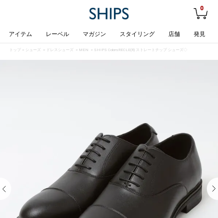
0
アイテム
レーベル
マガジン
スタイリング
店舗
発見
トップ
>
シューズ
>
ドレスシューズ
>
MEN
> SHIPS Colors:RECLE(R) ストレートチップ シューズ◇