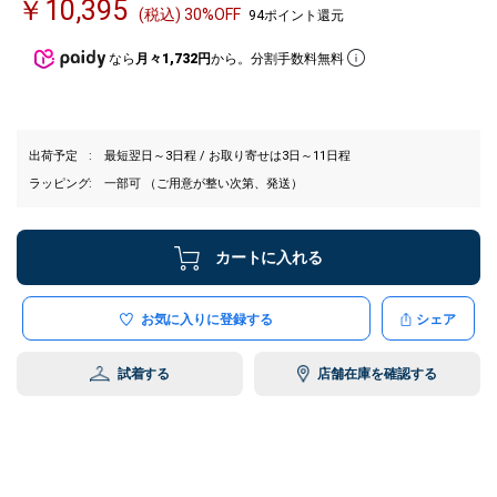
￥10,395
(税込) 30%OFF
94ポイント還元
なら
月々1,732円
から。分割手数料無料
出荷予定
最短翌日～3日程 / お取り寄せは3日～11日程
ラッピング
一部可 （ご用意が整い次第、発送）
カートに入れる
お気に入りに登録する
シェア
試着する
店舗在庫を確認する