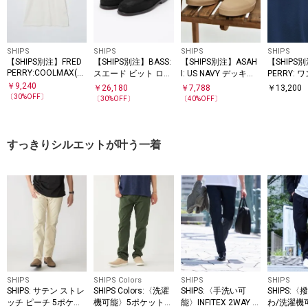
SHIPS
SHIPS
SHIPS
SHIPS
【SHIPS別注】FRED
【SHIPS別注】BASS:
【SHIPS別注】ASAH
【SHIPS
PERRY:COOLMAX(R)
スエード ビット ロー
I: US NAVY デッキシ
PERRY:
鹿の子 ワンポイント
ファー
ューズ
ロゴ ピケ 
￥
9,240
￥
26,180
￥
7,788
￥
13,200
ロゴ Tシャツ 25SS
SS
〔
30
%OFF〕
〔
30
%OFF〕
〔
40
%OFF〕
すっきりシルエットが叶う一着
SHIPS
SHIPS Colors
SHIPS
SHIPS
SHIPS: サテン ストレ
SHIPS Colors:〈洗濯
SHIPS:〈手洗い可
SHIPS:〈
ッチ ピーチ 5ポケッ
機可能〉5ポケット
能〉INFITEX 2WAY ス
わ/洗濯機