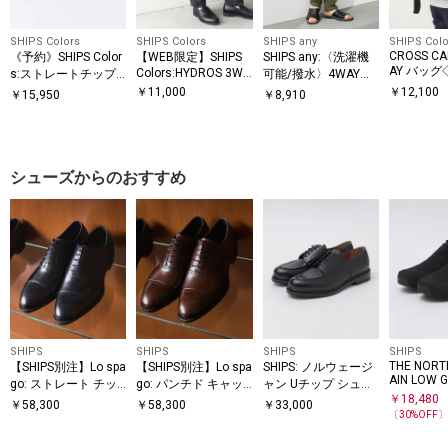
SHIPS Colors
SHIPS Colors
SHIPS any
SHIPS Colo
CROSS C
《予約》SHIPS Color
【WEB限定】SHIPS
SHIPS any:〈洗濯機
AY バッグ
Colors:HYDROS 3WA
s:ストレートチップ
可能/撥水〉4WAYス
Y ブリーフケース
シューズ◆
トレッチ スリム テー
￥
11,000
￥
12,100
￥
15,950
￥
8,910
パード テック チノ
パンツ◇
シューズからのおすすめ
SHIPS
SHIPS
SHIPS
SHIPS
THE NORTH
【SHIPS別注】Lo spa
【SHIPS別注】Lo spa
SHIPS: ノルウェージ
AIN LOW 
go: ストレート チッ
go: パンチド キャッ
ャン Uチップ シュー
レイン ロ
￥
18,480
プ シューズ
プトゥ シューズ
ズ
￥
58,300
￥
58,300
￥
33,000
クス
〔
30
%OFF