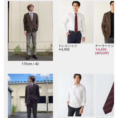
ト状にして、表面をコーティング加工した地球環境に優しいエコロジーな
素材です。
RECLE(R)はNAGOYA SPINNING CO., LTD.の登録商標であり、素材の合成皮
革は、Global Recycled Standard(GRS) Version4.0を認証取得していま
す。
※サイズ換算(表記)はあくまで目安となります。
※薄いボール紙を使用した箱の為、輸送中に多少破損する場合がございま
す。予めご了承お願いいたします。
ドレスシャツ
テーラードジャ
※濡れたり汗をかいたりしますと素材の色落ちが生じることがあります。
￥6,930
￥6,600
(40%OFF)
※末永く愛用頂く為に、アテンションタグを必ずご確認の上、着用又はお
取り扱いください。
175cm / 42
※商品の色味は、物撮りの詳細画像をご参照ください。
※画像の商品はサンプルです。
実際の商品と仕様、加工、サイズが若干異なる場合がございます。
※こちらの商品はアウトレットのオリジナルレーベル商品です。
SHIPS OUTLET各店、ECサイトでの取り扱いとなります。
店舗へお問合せの際は、全国のSHIPS OUTLET各店までお願いいたしま
す。
その他のSHIPS各店舗へのお取り寄せ対応は致しかねますので、予めご了
承の程お願いいたします。