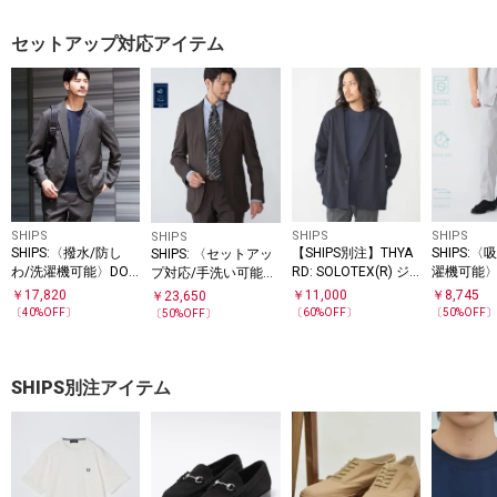
セットアップ対応アイテム
SHIPS
SHIPS
SHIPS
SHIPS
SHIPS:〈撥水/防し
【SHIPS別注】THYA
SHIPS:
SHIPS: 〈セットアッ
わ/洗濯機可能〉DOT
RD: SOLOTEX(R) ジ
濯機可能〉
プ対応/手洗い可能〉
AIR(R)ジャケット(セ
ャージー ジャケット
X(R)コー
ウォッシャブル サキ
￥
17,820
￥
11,000
￥
8,745
￥
23,650
ットアップ対応)
(セットアップ対応)
ラックス(
ソニー セットアップ
〔
40
%OFF〕
〔
60
%OFF〕
〔
50
%OFF
〔
50
%OFF〕
プ対応)
ジャケット
SHIPS別注アイテム