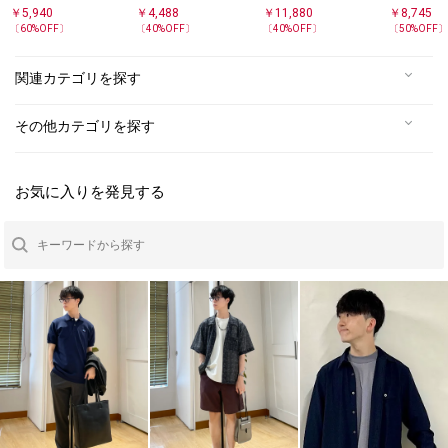
ト パンツ
ストレッチ パンツ◇
トレッチ スラックス
AIR(R)
￥
5,940
￥
4,488
￥
11,880
￥
8,745
ットアップ
〔
60
%OFF〕
〔
40
%OFF〕
〔
40
%OFF〕
〔
50
%OFF
関連カテゴリを探す
その他カテゴリを探す
お気に入りを発見する