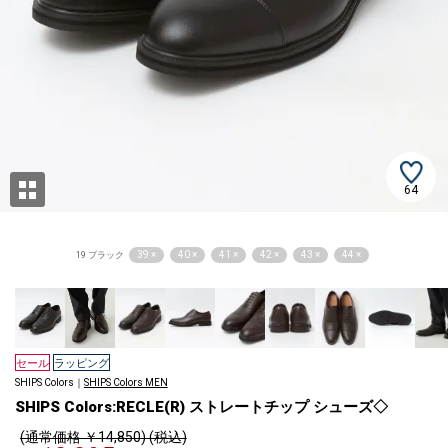
64
39 ×
40 ×
41 ×
42 ×
43 ×
44 ×
19 ブラック
セール
ラッピング
SHIPS Colors｜
SHIPS Colors MEN
SHIPS Colors:RECLE(R) ストレートチップ シューズ◇
(通常価格 ￥14,850) (税込)