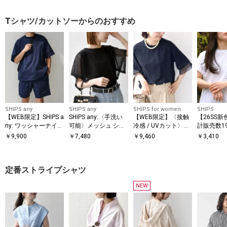
Tシャツ/カットソーからのおすすめ
SHIPS any
SHIPS any
SHIPS for women
SHIPS
【WEB限定】SHIPS a
SHIPS any:〈手洗い
【WEB限定】〈接触
【26SS新
ny: ワッシャーナイロ
可能〉メッシュ シア
冷感 / UVカット〉シ
計販売数1
ン スピンドル Tシャ
ー ハンカチ スリーブ
アー オーガンジー コ
破!!】【W
￥
9,900
￥
7,480
￥
9,460
￥
3,410
ツ＋イージーショー
ドッキング TEE
ンビ プルオーバー
HIPS: マイ
ツ セットアップ◆
ロゴ ポケ
ツ
定番ストライプシャツ
NEW