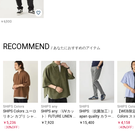
￥6,930
RECOMMEND
/
あなたにおすすめのアイテム
SHIPS Colors
SHIPS any
SHIPS
SHIPS Colo
SHIPS Colors:ユーロ
SHIPS any:〈UVカッ
SHIPS:〈抗菌加工〉j
【WEB限定
リネン カプリ シャツ
ト〉FUTURE LINEN C
apan quality カラー
Colors:
◇
ANVAS リネンライク
テーパード スリム チ
ックス シ
￥
5,236
￥
7,920
￥
15,400
￥
4,158
スキッパー プルオー
ノパンツ
〔
30
%OFF〕
〔
40
%OFF
バーシャツ◇