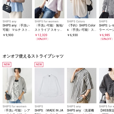
SHIPS any
SHIPS for women
SHIPS Colors
SHIPS
SHIPS any:〈手洗い
〈手洗い可能〉無地/
《予約》SHIPS Color
SHIPS:
可能〉マルチ ストラ
ストライプ スキッパ
s:〈手洗い可能〉ス
ラー ベー
イプ ペプラム シャツ
ー サイド スリット
トライプ フード シャ
グスリーブ
￥
9,900
￥
12,320
￥
6,930
￥
6,985
ブラウス
半袖 シャツ
ツ◆
〈ストライ
〔
30
%OFF〕
〔
50
%OFF
ムチェッ
オンオフ使えるストライプシャツ
NEW
NEW
SHIPS for women
SHIPS
SHIPS any
SHIPS for
〈手洗い可能〉シア
SHIPS:〈MADE IN JA
SHIPS any:〈洗濯機
【WEB限