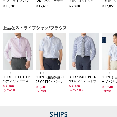
ー ストライプ バンド
PAN〉バンドカラー
可能〉コットン/リネ
い可能〉シ
カラー シャツ
タイプライター スト
ン ストライプ バンド
ライプ フ
￥
18,700
￥
17,600
￥
9,900
￥
14,850
ライプ シャツ
スキッパー ハーフス
シャツ
リーブ シャツ 26SS
◇
上品なストライプシャツ/ブラウス
SHIPS
SHIPS
SHIPS
SHIPS
SHIPS: ICE COTTON
SHIPS: MADE IN JAP
SHIPS:〈接触冷感〉I
SHIPS: 
パナマ ワンピースカ
AN ロンドン ストラ
CE COTTON パナマ
ーブ パナ
ラー ロンドンストラ
イプ ワイドカラー シ
ストライプ ボタンダ
ストライプ
￥
9,900
￥
9,900
￥
8,580
￥
9,240
イプ シャツ
ャツ
ウン 半袖 シャツ
〔
40
%OFF〕
〔
40
%OFF〕
〔
40
%OFF〕
〔
30
%OFF