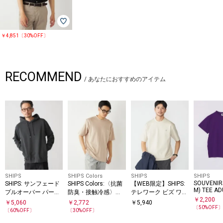
￥4,851〔30%OFF〕
RECOMMEND
/
あなたにおすすめのアイテム
SHIPS
SHIPS Colors
SHIPS
SHIPS
SOUVENIRS
SHIPS: サンフェード
SHIPS Colors:〈抗菌
【WEB限定】SHIPS:
M) TEE AD
プルオーバー パーカ
防臭・接触冷感〉ス
テレワーク ビズ ワン
￥
2,200
ー
ムース ビズT ショー
ポイントロゴ ポンチ
￥
5,060
￥
2,772
￥
5,940
〔
50
%OFF
トスリーブ◇
Tシャツ
〔
60
%OFF〕
〔
30
%OFF〕