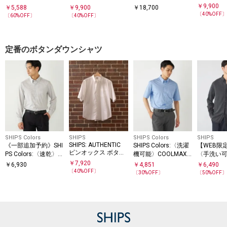
ボタンダウ
ンドカラー ショート
シャツ
ロゴ ピケ オープンカ
￥
9,900
￥
5,588
￥
9,900
￥
18,700
ド シャツ
スリーブ シャツ
ラーシャツ
〔
40
%OFF
〔
60
%OFF〕
〔
40
%OFF〕
定番のボタンダウンシャツ
SHIPS Colors
SHIPS
SHIPS Colors
SHIPS
SHIPS: AUTHENTIC
《一部追加予約》SHI
SHIPS Colors:〈洗濯
【WEB限定
ピンオックス ボタン
PS Colors:〈速乾〉S
機可能〉COOLMAX
〈手洗い
ダウン ショートスリ
MART TECH(R) ボタ
(R) カノコ ボタンダ
セル エア
￥
7,920
￥
6,930
￥
4,851
￥
6,490
ーブ シャツ
ンダウン シャツ◆
ウン ショートスリー
ン デニム
〔
40
%OFF〕
〔
30
%OFF〕
〔
50
%OFF
ブ