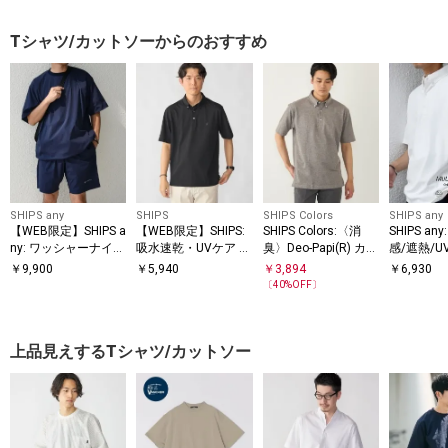
Tシャツ/カットソーからのおすすめ
SHIPS any
SHIPS
SHIPS Colors
SHIPS any
【WEB限定】SHIPS a
【WEB限定】SHIPS:
SHIPS Colors:〈消
SHIPS a
ny: ワッシャーナイロ
吸水速乾・UVケア Dr
臭〉Deo-Papi(R) カノ
感/遮熱/
ン スピンドル Tシャ
ymix（R）ワンポイ
コ ボタンダウン ポロ
能等〉サ
￥
9,900
￥
5,940
￥
3,894
￥
6,930
ツ＋イージーショー
ントロゴ ボタンダウ
シャツ◇
クション 
〔
40
%OFF〕
ツ セットアップ◆
ン ポロシャツ
ンダウン
◆
上品見えするTシャツ/カットソー