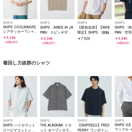
SHIPS
SHIPS
SHIPS
SHIPS
SHIPS: COOLMAX(R)
SHIPS:〈MADE IN JA
【新色追加】【WEB
SHIPS:〈M
シアサッカー Tシャ
PAN〉スビンギザ コ
限定】SHIPS:〈接触
PAN〉空
ツ
ットン ショートスリ
冷感〉アイスタッチ
Tシャツ
￥
5,346
￥
5,346
￥
7,920
￥
5,940
ーブ Tシャツ
プレーティングジャ
〔
40
%OFF〕
〔
40
%OFF〕
〔
40
%OFF
ージー パイピング バ
ンドカラーポロシャ
ツ
着回し力抜群のシャツ
SHIPS
SHIPS
SHIPS
SHIPS
SHIPS: IC
SHIPS: ハイカウント
THE ALASKAN: イカ
【SHIPS別注】FRED
ワッフル 
スーピマコットン バ
ット オープンカラー
PERRY: ワンポイント