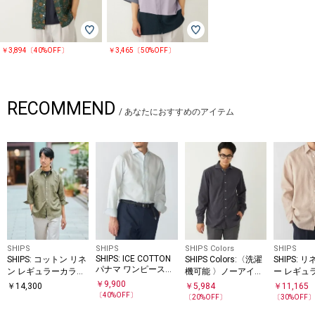
￥3,894〔40%OFF〕
￥3,465〔50%OFF〕
RECOMMEND
/
あなたにおすすめのアイテム
SHIPS
SHIPS
SHIPS Colors
SHIPS
SHIPS: ICE COTTON
SHIPS: コットン リネ
SHIPS Colors:〈洗濯
SHIPS: 
パナマ ワンピースカ
ン レギュラーカラー
機可能 〉ノーアイロ
ー レギュ
ラー ソリッド シャツ
7スリーブ シャツ
ン コーデュロイ ワイ
シャツ
￥
9,900
￥
14,300
￥
5,984
￥
11,165
ドカラー シャツ◇
〔
40
%OFF〕
〔
20
%OFF〕
〔
30
%OFF