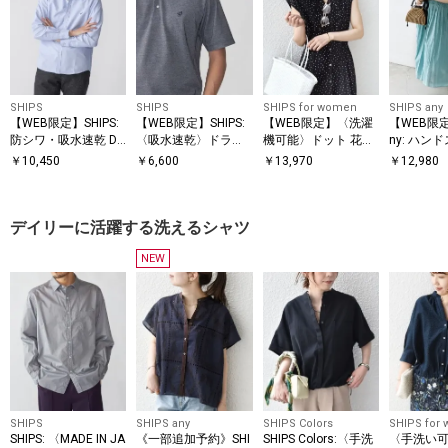
SHIPS
SHIPS
SHIPS for women
SHIPS any
【WEB限定】SHIPS:
【WEB限定】SHIPS:
【WEB限定】〈洗濯
【WEB限定】
防シワ・吸水速乾 Dr
〈吸水速乾〉ドライ
機可能〉ドット 花柄
ny: ハン
ymix(R) ワンポイン
ピケ ワンポイント ロ
サイド プリーツ フレ
グ コットン フレア
￥
10,450
￥
6,600
￥
13,970
￥
12,980
トロゴボタンダウン
ゴ ボタンダウン ポロ
ンチスリーブ ワンピ
ノースリー
シャツ
シャツ
ース
ース
デイリーに活躍する洗えるシャツ
NEW
SHIPS
SHIPS any
SHIPS Colors
SHIPS for
SHIPS: 〈MADE IN JA
《一部追加予約》SHI
SHIPS Colors:〈手洗
〈手洗い