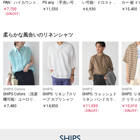
PAN〉ハイカウント
PS any:〈手洗い可
い可能〉ドロスト シ
カー 裾 ド
ワッシャー レギュラ
能〉エンブロイダリ
ャツ◇
タル ボタン
￥
7,700
￥
11,550
￥
6,930
￥
15,400
ーカラーシャツ
ー レース シアー フ
〔
50
%OFF〕
レンチスリーブ シャ
ツ
柔らかな風合いのリネンシャツ
SHIPS Colors
SHIPS
SHIPS
SHIPS
SHIPS Colors:〈洗濯
SHIPS: リネン 7スリ
SHIPS: ウォッシュド
SHIPS: 
機可能〉ユーロリネ
ーブ カプリシャツ
リネン バンドカラー
ク リラッ
ン (EURO Linen) フレ
ソリッド シャツ
トスリーブ
￥
7,480
￥
14,850
￥
11,550
￥
10,010
ンチスリーブ ビッグ
〔
30
%OFF〕
〔
30
%OFF
シャツ◇