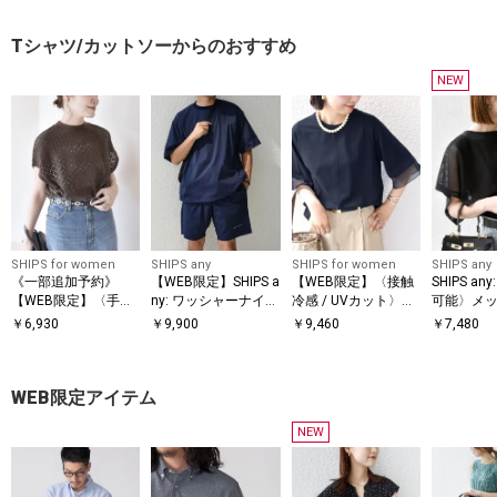
Tシャツ/カットソーからのおすすめ
NEW
SHIPS for women
SHIPS any
SHIPS for women
SHIPS any
《一部追加予約》
【WEB限定】SHIPS a
【WEB限定】〈接触
SHIPS a
【WEB限定】〈手洗
ny: ワッシャーナイロ
冷感 / UVカット〉シ
可能〉メッ
い可能〉アイレット
ン スピンドル Tシャ
アー オーガンジー コ
ー ハンカ
￥
6,930
￥
9,900
￥
9,460
￥
7,480
クルーネック プルオ
ツ＋イージーショー
ンビ プルオーバー
ドッキング 
ーバー
ツ セットアップ◆
WEB限定アイテム
NEW