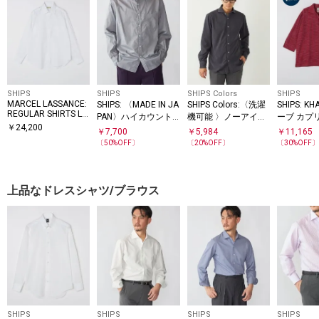
SHIPS
SHIPS
SHIPS Colors
SHIPS
MARCEL LASSANCE:
SHIPS: 〈MADE IN JA
SHIPS Colors:〈洗濯
SHIPS: K
REGULAR SHIRTS LO
PAN〉ハイカウント
機可能 〉ノーアイロ
ーブ カプ
NG SLEEVE
￥
24,200
ワッシャー レギュラ
ン コーデュロイ ワイ
￥
7,700
￥
5,984
￥
11,165
ーカラーシャツ
ドカラー シャツ◇
〔
50
%OFF〕
〔
20
%OFF〕
〔
30
%OFF
上品なドレスシャツ/ブラウス
SHIPS
SHIPS
SHIPS
SHIPS