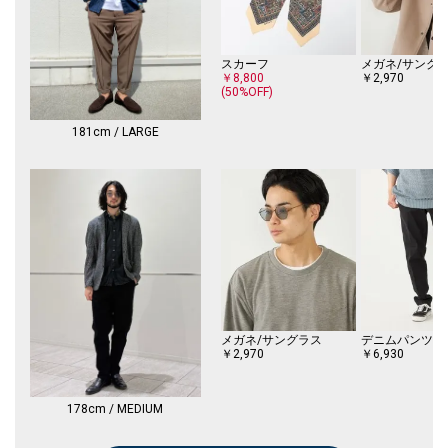
※着用、洗濯時のスレで表面が毛羽立ち白っぽくなる場合がありますので
ご注意ください。
※濡れたまま放置すると、他のものへの色移りや、色泣きする場合があり
スカーフ
メガネ/サング
ますのでご注意ください。
￥8,800
￥2,970
※末永く愛用頂く為に、アテンションタグを必ずご確認の上、着用又はお
(50%OFF)
取り扱いください。
181cm / LARGE
※商品の色味は、物撮りの詳細画像をご参照ください。
※画像の商品はサンプルです。
実際の商品と仕様、加工、サイズが若干異なる場合がございます。
※こちらの商品はアウトレットのオリジナルレーベル商品です。
SHIPS OUTLET各店、ECサイトでの取り扱いとなります。
店舗へお問合せの際は、全国のSHIPS OUTLET各店までお願いいたしま
す。
その他のSHIPS各店舗へのお取り寄せ対応は致しかねますので、予めご了
承の程お願いいたします。
メガネ/サングラス
デニムパンツ
￥2,970
￥6,930
□SHIPS Colors
SHIPSのコンセプト「STYLISH STANDARD」のフィルターを通して、カジ
ュアルからビジネスまでのアイテムをリーズナブルなプライスで構成した
178cm / MEDIUM
オリジナルレーベルです。
メンズ、ウィメンズ、キッズをラインナップし、OUTLET各店舗、ECサイ
トを中心に展開。