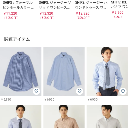
SHIPS: IC
SHIPS：フォーマル
SHIPS: ジャージー ソ
SHIPS: ジャージー ハ
パナマ ワ
ピンホールカラー シ
リッド ワンピースカ
ウンドトゥース ワン
ラー ロン
ャツ
ラー シャツ
ピースカラー シャツ
￥
9,900
￥
11,220
￥
12,320
￥
12,320
イプ シャ
〔
40
%OFF
〔
40
%OFF〕
〔
30
%OFF〕
〔
30
%OFF〕
関連アイテム
￥6,930
￥6,930
￥6,930