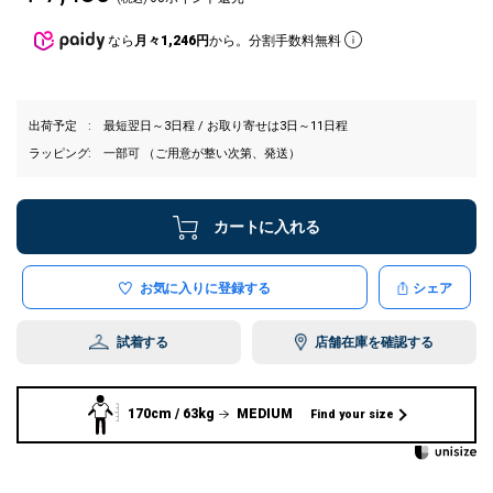
なら
月々1,246円
から。分割手数料無料
出荷予定
最短翌日～3日程 / お取り寄せは3日～11日程
ラッピング
一部可 （ご用意が整い次第、発送）
カートに入れる
お気に入りに登録する
シェア
試着する
店舗在庫を確認する
170cm / 63kg
MEDIUM
Find your size