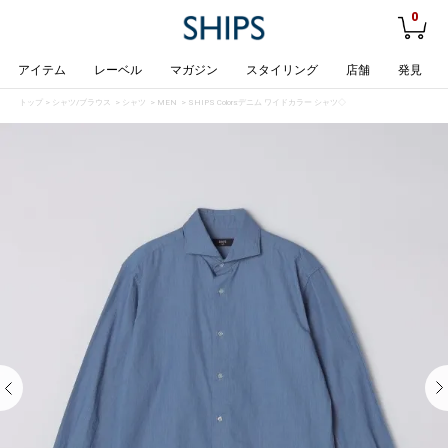
0
アイテム
レーベル
マガジン
スタイリング
店舗
発見
トップ
>
シャツ/ブラウス
>
シャツ
>
MEN
> SHIPS Colors:デニム ワイドカラー シャツ◇