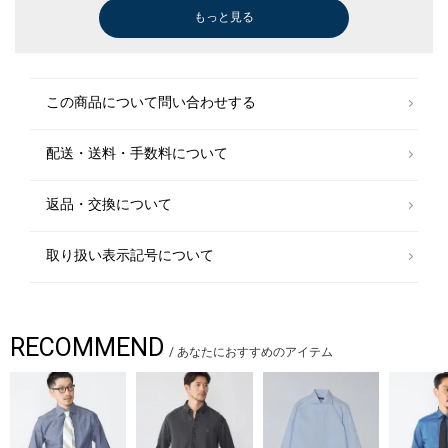
様々なライフスタイルに寄り添い、自分らしさを表現できるトータルアイ
もっと見る
スラックス
カーディガン
スラックス
スラックス
スラックス
スラックス
スラックス
モッズコート
スラックス
スラックス
スラックス
その他パンツ
ステンカラーコート
スラックス
スラックス
ステンカラーコート
スラックス
スラックス
スラックス
その他パンツ
ステンカラーコ
スラックス
モッズコート
スリッポン/ロ
モッズコート
ベルト/サスペ
ステンカラーコ
テーラードジャ
ニット/セータ
スリッポン/ロ
ニット/セータ
ニット/セータ
ニット/セータ
スリッポン/ロ
スリッポン/ロ
スリッポン/ロ
ベルト/サスペ
￥8,910
￥4,620
￥7,920
￥8,910
￥8,910
￥8,910
￥8,910
￥9,086
￥8,910
￥8,910
￥8,910
￥9,900
￥13,970
￥7,480
￥6,930
￥15,400
￥8,910
￥8,910
￥6,930
￥7,480
￥13,970
￥8,910
￥9,086
￥14,960
￥9,086
￥7,150
￥13,970
￥12,551
￥4,543
￥14,960
￥4,851
￥7,920
￥7,920
￥16,500
￥14,960
￥16,500
￥6,490
テムを提案します。
(30%OFF)
(30%OFF)
(40%OFF)
(30%OFF)
(30%OFF)
(30%OFF)
(30%OFF)
(30%OFF)
(30%OFF)
(30%OFF)
スーツ
この商品について問い合わせする
￥79,200
(60%OFF)
配送・送料・手数料について
メガネ/サング
￥2,970
返品・交換について
取り扱い表示記号について
RECOMMEND
/
あなたにおすすめのアイテム