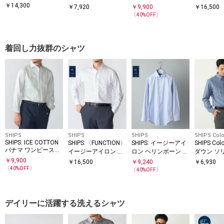
プリ シャツ
ANVAS リネンライク
シャツ
ラー ソリ
￥
14,300
￥
7,920
￥
9,900
￥
16,500
スキッパー プルオー
〔
40
%OFF〕
バーシャツ◇
着回し力抜群のシャツ
SHIPS
SHIPS
SHIPS
SHIPS Colo
SHIPS: ICE COTTON
SHIPS:〈FUNCTION〉
SHIPS: イージーアイ
SHIPS Co
パナマ ワンピースカ
イージーアイロン ヘ
ロン ヘリンボーン 無
ダウン ソ
ラー ソリッド シャツ
リンボーン ワンピー
地 ホリゾンタルカラ
シャツ
￥
9,900
￥
16,500
￥
9,240
￥
6,930
スカラー シャツ
ー シャツ
〔
40
%OFF〕
〔
40
%OFF〕
デイリーに活躍する洗えるシャツ