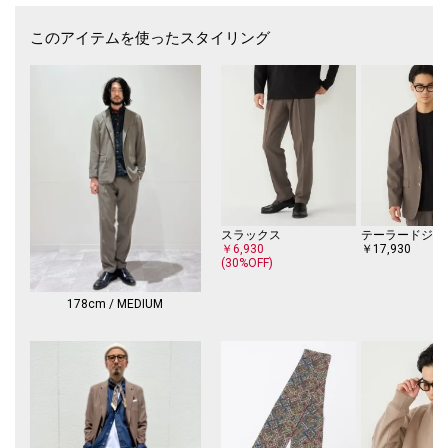
普段のコーディネートから、ジャケパンスタイルやスーツスタイルまで
このアイテムを使ったスタイリング
様々な着こなしをお楽しみいただける1枚です。
------------------------------
生地の厚み：薄手
伸縮性：無
透け感：無
光沢感：無
水洗い：洗濯機可
------------------------------
※耐光堅牢度には限界があり、日光や蛍光灯、ライトに長時間晒されると
スラックス
テーラードジャ
日焼けしてしまうことがございますのでご注意ください。
￥6,930
￥17,930
(30%OFF)
※摩擦や水分での色落ちにご注意ください。
178cm / MEDIUM
※淡色系との着あわせはお避けください。
※バッグ、靴、シート等への色移りにご注意ください。
※着用や洗濯の繰り返しで、徐々に色が脱落します。
※日光や照明光での色あせにご注意ください。
※日光や照明等に長時間当たると色褪せしますのでご注意ください。
※保管の際は窓際等を避けてください。
※汗や雨等の水分や摩擦により、他の衣類に色移りする場合がありますの
で、淡色衣類との組み合せはご注意ください。