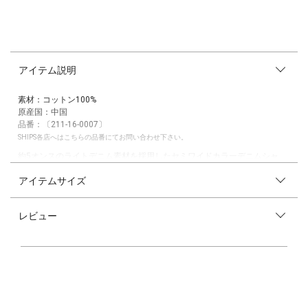
アイテム説明
素材：コットン100%
原産国：中国
品番：〔211-16-0007〕
SHIPS各店へはこちらの品番にてお問い合わせ下さい。
約5オンスのライトデニム素材を採用したセミワイドカラーデニムシャ
ツ。
アイテムサイズ
生地段階でブリーチ加工を施した素材を縫製しており、きれいめな印象に
仕上げました。
レビュー
ワンウォッシュインディゴとブリーチブルー、グレーデニムにブラックと
汎用性の高いカラーバリエーションでご用意。
シャツ1枚でのご着用やカジュアルな着こなしはもちろん、ジャケットと
の相性も抜群。
ノータイでのスタイリングだけでなく、ニットタイやウールタイなどでの
タイドアップスタイルもおすすめです。