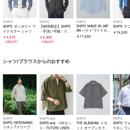
SHIPS
SHIPS
SHIPS
SHIPS
SHIPS: MADE IN JAP
SHIPS: ダンガリー ワ
【WEB限定】SHIPS:
SHIPS: 
AN ハケメ ワイドカ
イドカラー シャツ
〈手洗い可能〉リヨ
￥
16,500
ラー シャツ
セル エア ボタンダウ
￥
17,600
￥
9,570
￥
6,490
ン デニム シャツ
〔
40
%OFF〕
〔
50
%OFF〕
シャツ/ブラウスからのおすすめ
SHIPS
SHIPS any
SHIPS
SHIPS
SHIPS: HERDMANS
SHIPS any:〈UVカッ
THE ALASKAN: イカ
SHIPS:
リネン 7スリーブ カ
ト〉FUTURE LINEN C
ット オープンカラー
リネン ワ