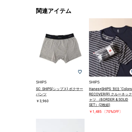
関連アイテム
SHIPS
SHIPS
SC: SHIPS(シップス) ボクサー
Hanes×SHIPS: 別注 'Colors
パンツ
RECOVER(R) クルーネッ
ャツ （BORDER & SOLID
￥3,960
SET）(2枚組)
￥1,485
〔70%OFF〕