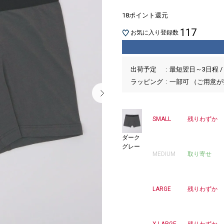
18ポイント還元
117
お気に入り登録数
出荷予定
最短翌日～3日程 /
ラッピング
一部可 （ご用意
SMALL
残りわずか
ダーク
グレー
MEDIUM
取り寄せ
LARGE
残りわずか