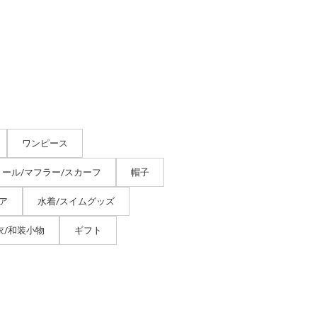
ワンピース
トール/マフラー/スカーフ
帽子
ア
水着/スイムグッズ
衣/和装小物
ギフト