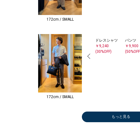
172cm / SMALL
ドレスシャツ
パンツ
￥9,240
￥9,900
(30%OFF)
(50%OFF
172cm / SMALL
もっと見る
パンツ
スーツ
ソックス
チェスターコー
メガネ/サング
長傘
ソックス
ソックス
ネクタイ
ベルト/
ジャケッ
ビジネス
ステンカ
ベルト/
￥27,720
￥68,530
￥1,650
ト
ラス
￥17,600
￥1,650
￥1,650
￥11,22
ンダー
￥64,90
￥91,30
ート
ンダー
(40%OFF)
(30%OFF)
￥49,280
￥14,520
(40%OFF
￥36,30
(50%OFF
￥38,72
￥36,30
(30%OFF)
(40%OFF)
(60%OFF