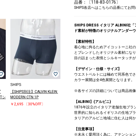
品番：〔118-83-0176〕
SHIPS各店へはこちらの品番にてお
SHIPS DRESS イタリア ALB
ド素材が特徴のオリジナルアンダーウ
【素材特性】
着心地に拘るためアイコットーニ社の
とブレンドしたオリジナル素材になり
目の詰まった表情とシルキータッチが
【デザイン・仕様・サイズ】
ウエストベルトには極めて同系色でさり
カラー展開は全4色展開となります。
SHIPS
※各サイズの詳細については商品画像
'
【SHIPS別注】CALVIN KLEIN:
クTシ
MODERN CTN 1P
【ALBINI】(アルビニ)
￥2,695
〔30%OFF〕
1876年設立のイタリア老舗生地ブラ
世界的に知られるイギリスの生地ブラ
タリアのアルビニ地域に住む人は何か
【注意事項】
※末永く愛用頂く為に、アテンション