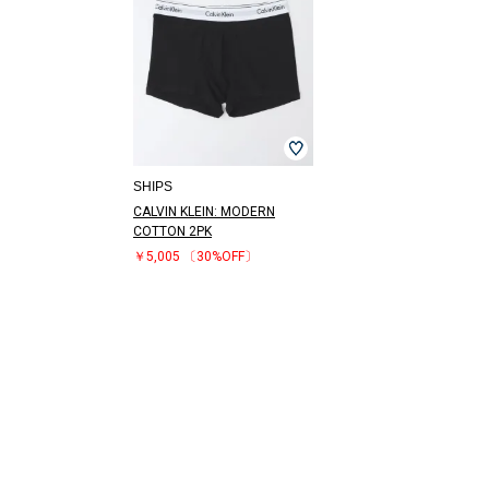
SHIPS
CALVIN KLEIN: MODERN
COTTON 2PK
￥5,005
〔30%OFF〕