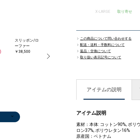
X-LARGE
取り寄せ
この商品について問い合わせする
スリッポン/ロ
ベルト/サスペ
トートバッグ
配送・送料・手数料について
ーファー
ンダー
￥73,920
返品・交換について
)
￥38,500
￥14,300
(30%OFF)
取り扱い表示記号について
アイテムの説明
アイテム説明
サスペ
ト
バッグ
ラーコ
サスペ
ベルト/サスペ
ビジネスバッグ
ネクタイ
ソックス
ブレスレット/
ソックス
トートバッグ
ポケットチーフ
トートバッグ
ブレスレット/
ビジネスバッグ
0
0
0
ンダー
￥67,100
￥11,000
￥1,650
バングル
￥2,090
￥64,900
￥6,050
￥64,900
バングル
￥67,100
素材：本体: コットン90%, ポリ
)
0
)
0
0
￥17,710
(50%OFF)
￥7,700
￥5,500
ロン37%, ポリウレタン16%
)
(30%OFF)
(50%OFF)
原産国：ベトナム