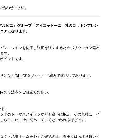
問い合わせ下さい。
INI社「アルビニ」グループ「アイコットーニ」社のコットンブレン
ェアになります。
ピマコットンを使用し強度を強くするためポリウレタン素材
ます。
ポイントです。
げなく”SHIPS”をジャカード編みで表現しております。
内の寸法表をご確認ください。
ンド。
ンドのトーマスメイソンなども傘下に抱え、その規模は、イ
しらアルビニ社に関わっているといわれるほどです。
タグ・洗濯ネームを必ずご確認の上、着用又はお取り扱いく