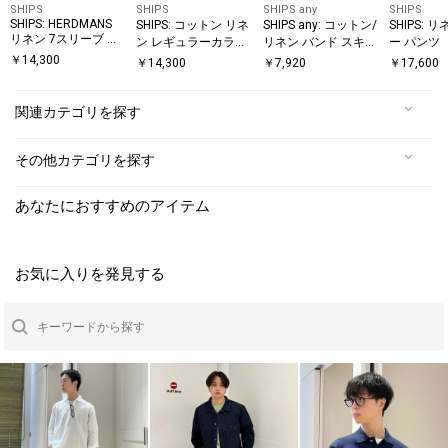
SHIPS
SHIPS
SHIPS any
SHIPS
SHIPS: HERDMANS
SHIPS: コットン リネ
SHIPS any: コットン/
SHIPS: 
リネン 7スリーブ カ
ン レギュラーカラー
リネン バンド スキッ
ー パンツ
プリ シャツ
7スリーブ シャツ
パー ハーフスリーブ
￥
14,300
￥
14,300
￥
7,920
￥
17,600
シャツ◆
関連カテゴリを探す
その他カテゴリを探す
あなたにおすすめのアイテム
お気に入りを発見する