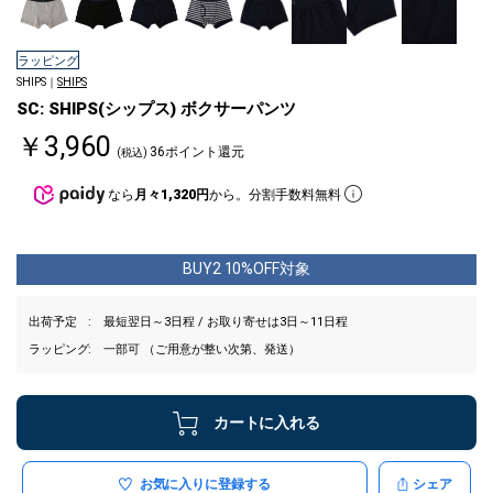
ラッピング
SHIPS｜
SHIPS
SC: SHIPS(シップス) ボクサーパンツ
￥3,960
36ポイント還元
(税込)
なら
月々1,320円
から。分割手数料無料
BUY2 10%OFF対象
出荷予定
最短翌日～3日程 / お取り寄せは3日～11日程
ラッピング
一部可 （ご用意が整い次第、発送）
カートに入れる
お気に入りに登録する
シェア