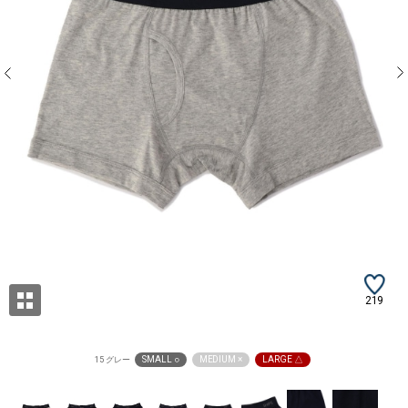
219
SMALL ○
MEDIUM ×
LARGE △
15 グレー