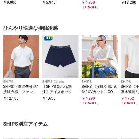
ン スピンドル Tシャ
ymix（R）ワンポイ
COOL TOUCH サマー
ロゴ ピケ 
￥
9,900
￥
5,940
￥
4,950
￥
13,200
SS
ツ＋イージーショー
ントロゴ ボタンダウ
Tシャツ
〔
40
%OFF〕
ツ セットアップ◆
ン ポロシャツ
ひんやり快適な接触冷感
SHIPS
SHIPS Colors
SHIPS
SHIPS
SHIPS:〈洗濯機可能/
【SHIPS Colors別
SHIPS:〈接触冷感/ 遮
SHIPS:〈
接触冷感〉ファンク
注】アイスボックス:
熱/ UVカット〉COVE
吸水速乾/
ション ショート スリ
〈接触冷感・吸水速
ROSS(R) フリーザー
UVカット
￥
12,100
￥
1,650
￥
4,290
￥
4,752
ーブ ニット ポロシャ
乾〉ボクサー パンツ
Tシャツ
コントロー
〔
40
%OFF〕
〔
40
%OFF
ツ
◇
クション 
SHIPS別注アイテム