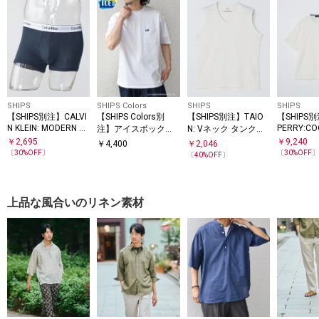
SHIPS
SHIPS Colors
SHIPS
SHIPS
【SHIPS別注】CALVI
【SHIPS Colors別
【SHIPS別注】TAIO
【SHIPS
N KLEIN: MODERN CT
PERRY:CO
注】アイスボックス:
N: Vネック タンクト
N 1P
鹿の子 ワ
〈接触冷感〉ポケッ
ップ
￥
2,695
￥
9,240
￥
4,400
￥
2,046
ロゴ Tシャ
ト Tシャツ◇
〔
30
%OFF〕
〔
30
%OFF
〔
40
%OFF〕
上品な風合いのリネン素材