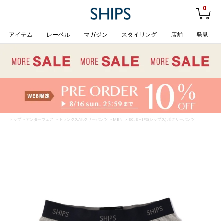
0
アイテム
レーベル
マガジン
スタイリング
店舗
発見
トップ
>
アンダーウェア
>
トランクス/ボクサーパンツ
>
MEN
> SC: SHIPS(シップス) ボクサーパンツ