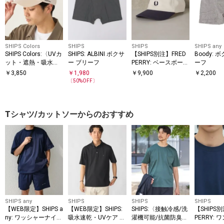
SHIPS Colors
SHIPS
SHIPS
SHIPS any
SHIPS Colors:〈UVカ
SHIPS: ALBINI ボクサ
【SHIPS別注】FRED
Boody:
ット・遮熱・吸水速
ー ブリーフ
PERRY: ベースボール
ーフ
乾〉ヒート シールド
キャップ
￥
3,850
￥
1,980
￥
9,900
￥
2,200
キャップ◇
〔
50
%OFF〕
Tシャツ/カットソーからのおすすめ
SHIPS any
SHIPS
SHIPS
SHIPS
【WEB限定】SHIPS a
【WEB限定】SHIPS:
SHIPS:〈接触冷感/洗
【SHIPS
ny: ワッシャーナイロ
吸水速乾・UVケア Dr
濯機可能/抗菌防臭〉
PERRY: