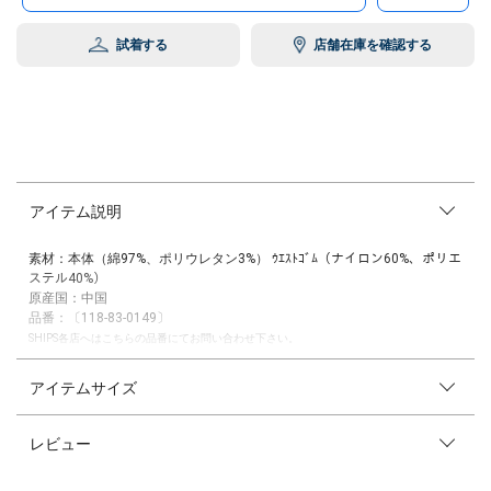
試着する
店舗在庫を確認する
アイテム説明
素材：本体（綿97%、ポリウレタン3%） ｳｴｽﾄｺﾞﾑ（ナイロン60%、ポリエ
ステル40%）
原産国：中国
品番：〔118-83-0149〕
SHIPS各店へはこちらの品番にてお問い合わせ下さい。
SHIPSオリジナルのアンダーウエア
アイテムサイズ
落ち着いたトーンでシックな雰囲気のボクサーパンツです。
よりデイリーに使いやすく、またフィット感の高い履き心地に仕上げてい
レビュー
ます。
ウエスト部分にはポイントで「SHIPS」のブランドロゴをさりげなく施
し、また箱付きなのでちょっとしたプレゼントにもオススメのアイテムで