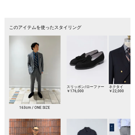
【スタイリング】
グレー・ブラック・ゴールドはドット柄になっており、フォーマルスタイ
ルにおすすめです。
昼の挙式にはグレーなどの明るいカラー、夜のパーティにはブラックなど
のシックなカラーで使い分けていただくのもおすすめです。
このアイテムを使ったスタイリング
ワインやオリーブなどの色物にはドットよりも表情のあるコモン柄を採
用。
フォーマルスタイルだけでなく普段のスーツやジャケットのスタイリング
にアクセントを与えるアイテムとしてもおすすめです。
シャツ・ネクタイ・ソックスの色を自然に拾うことで全体のバランスが整
いやすくなります。
【注意事項】
※商品が届きましたらすぐに配送箱からお出しください。長時間そのまま
にしますとしわの原因となります。
スリッポン/ローファー
ネクタイ
※末永く愛用頂く為に、アテンションタグ・洗濯ネームを必ずご確認の
￥176,000
￥22,000
上、着用又はお取り扱いください。
※撮影環境による光の当たり具合やパソコン・スマートフォンなどの閲覧
163cm / ONE SIZE
環境によって、実際の色味と異なって見える場合があります。
商品の色味は商品単体で撮影した画像をご参照ください。
※画像の商品はサンプルです。
実際の商品と仕様、加工、サイズが若干異なる場合がございます。