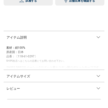
試着する
店舗在庫を確認する
アイテム説明
素材：絹100%
原産国：日本
品番：〔118-61-0297〕
SHIPS各店へはこちらの品番にてお問い合わせ下さい。
SHIPS DRESS ベーシックなドット柄とコモン柄のポケットチーフです。
アイテムサイズ
【素材特性・デザイン】
シルク100%を使用した生地で、滑らかな肌触りと上品で美しい光沢感が
あります。
レビュー
フォーマルやパーティ、華やかなスーツ・ジャケットスタイルの胸に挿す
だけで上品なスタイリングに。
豊富なカラー・柄のバリエーションがございますのでお使いのシーンやお
好みに合わせてお選びいただけます。