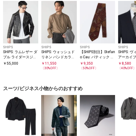
SHIPS
SHIPS
SHIPS
SHIPS
SHIPS: ラムレザー ダ
SHIPS: ウォッシュド
【SHIPS別注】Stefan
SHIPS:
ブル ライダースジャ
リネン バンドカラー
o Cau: バティック リ
アーカイブ
ケット
ソリッド シャツ
ーフ プリント ネクタ
ラワー コ
￥
55,000
￥
11,550
￥
9,350
￥
8,580
イ
イ
〔
30
%OFF〕
〔
50
%OFF〕
〔
40
%OFF
スーツ/ビジネス小物からのおすすめ