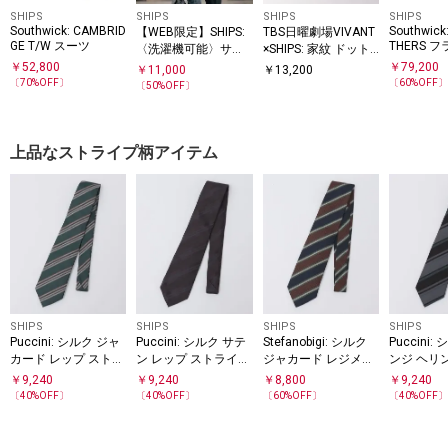
SHIPS
SHIPS
SHIPS
SHIPS
Southwick: CAMBRID
Southwick
【WEB限定】SHIPS:
TBS日曜劇場VIVANT
GE T/W スーツ
THERS 
〈洗濯機可能〉サテ
×SHIPS: 家紋 ドット
B スーツ
ンストレッチ セット
シルク ネクタイ
￥
52,800
￥
79,200
￥
11,000
￥
13,200
アップ
〔
70
%OFF〕
〔
60
%OFF
〔
50
%OFF〕
上品なストライプ柄アイテム
SHIPS
SHIPS
SHIPS
SHIPS
Puccini: シルク ジャ
Puccini: シルク サテ
Stefanobigi: シルク
Puccini
カード レップ ストラ
ン レップ ストライプ
ジャカード レジメン
ンジ ヘリ
イプ タイ
タイ
タル ストライプ ネク
トライプ 
￥
9,240
￥
9,240
￥
8,800
￥
9,240
タイ
〔
40
%OFF〕
〔
40
%OFF〕
〔
60
%OFF〕
〔
40
%OFF