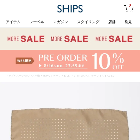
0
アイテム
レーベル
マガジン
スタイリング
店舗
発見
トップ
>
スーツ/ビジネス小物
>
ポケットチーフ
>
MEN
> SHIPS: シルク チーフ ドット/コモン