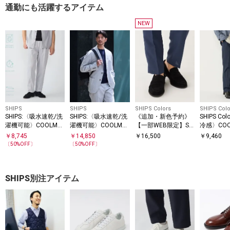
通勤にも活躍するアイテム
NEW
SHIPS
SHIPS
SHIPS Colors
SHIPS Colo
SHIPS:〈吸水速乾/洗
SHIPS:〈吸水速乾/洗
《追加・新色予約》
SHIPS Co
濯機可能〉COOLMA
濯機可能〉COOLMA
【一部WEB限定】SHI
冷感〉COOL
X(R)コードレーン ス
X(R)コードレーン ジ
PS Colors:スエード
ENCE(R
￥
8,745
￥
14,850
￥
16,500
￥
9,460
ラックス(セットアッ
ャケット(セットアッ
ローファー 2◆
ア スラッ
〔
50
%OFF〕
〔
50
%OFF〕
プ対応)
プ対応)
SHIPS別注アイテム