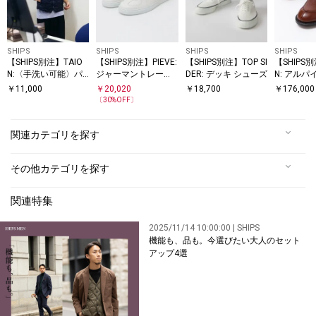
SHIPS
SHIPS
SHIPS
SHIPS
【SHIPS別注】TAIO
【SHIPS別注】PIEVE:
【SHIPS別注】TOP SI
【SHIPS
N:〈手洗い可能〉パ
ジャーマントレーナ
DER: デッキ シューズ
N: アルパ
ッカブル インナーダ
ー
V-チップ
￥
11,000
￥
20,020
￥
18,700
￥
176,000
ウン ジレ (ベスト)
〔
30
%OFF〕
関連カテゴリを探す
その他カテゴリを探す
関連特集
2025/11/14 10:00:00 | SHIPS
機能も、品も。今選びたい大人のセット
アップ4選