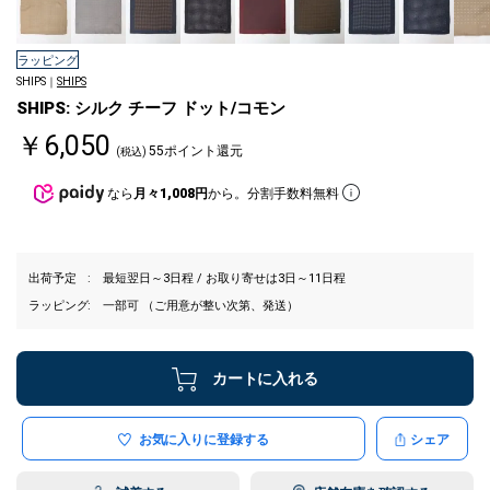
ラッピング
SHIPS｜
SHIPS
SHIPS: シルク チーフ ドット/コモン
￥6,050
55ポイント還元
(税込)
なら
月々1,008円
から。分割手数料無料
出荷予定
最短翌日～3日程 / お取り寄せは3日～11日程
ラッピング
一部可 （ご用意が整い次第、発送）
カートに入れる
お気に入りに登録する
シェア