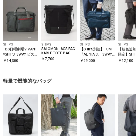
SHIPS
SHIPS
SHIPS
SHIPS
SALOMON: ACS PAC
TBS日曜劇場VIVANT
【SHIPS別注】TUMI:
【新色追加
KABLE TOTE BAG
×SHIPS: 3WAY ビズ
『ALPHA 3』 3WAY
限定】SHIP
￥
7,700
ワイド バッグ
スリム ブリーフ
ビズ ワイ
￥
14,300
￥
99,000
￥
12,100
バッグ
軽量で機能的なバッグ