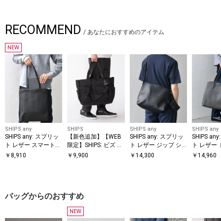
RECOMMEND
/
あなたにおすすめのアイテム
NEW
SHIPS any
SHIPS
SHIPS any
SHIPS any
SHIPS any: スプリッ
【新色追加】【WEB
SHIPS any: スプリッ
SHIPS an
ト レザー スマート
限定】SHIPS: ビズ ワ
ト レザー ジップ シ
ト レザー
トートバッグ◇
イド ブリーフ トート
ョルダーバッグ (カー
グ (クラ
￥
8,910
￥
9,900
￥
14,300
￥
14,960
バッグ
ドケース付き) 26SS
き) 26SS
◆
バッグからのおすすめ
NEW