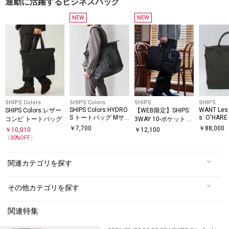
通勤に活躍するビジネスバッグ
NEW
NEW
SHIPS Colors
SHIPS Colors
SHIPS
SHIPS
SHIPS Colors:HYDRO
WANT Les 
SHIPS Colors:レザー
【WEB限定】SHIPS:
S トートバッグ Mサ
s: O'HAR
コンビ トートバッグ
3WAY 10-ポケット ビ
イズ◇
ャンバス 
ズ ブリーフ バッグ
￥
7,700
￥
88,000
￥
10,010
￥
12,100
グ
〔
30
%OFF〕
関連カテゴリを探す
その他カテゴリを探す
関連特集