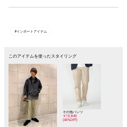
た。
革巻きのハンドル、ショルダーを使用した2WAY仕様となっており、底面
には5ミリのクッションを設置。内側には、やや大きめのメインポケット
と細かく仕分けることができるインナーポケットを配備。STANDARD SU
PPLYらしいシンプルさと気の利いた、使い勝手の良さが魅力のバッグと
なっております。
#インポートアイテム
※画像の商品はサンプルです。実際の商品と仕様、加工、サイズが若干異
なる場合がございます。 予めご了承下さい。
このアイテムを使ったスタイリング
その他パンツ
￥15,840
(40%OFF)