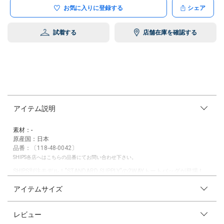
お気に入りに登録する
シェア
試着する
店舗在庫を確認する
アイテム説明
素材：-
原産国：日本
品番：〔118-48-0042〕
SHIPS各店へはこちらの品番にてお問い合わせ下さい。
SHIPS別注モデル！"STANDARD SUPPLY"の2WAYトートバッグが登場！
アイテムサイズ
余白美を感じさせるクリーンなデザインで、長く愛されるプロダクツを目
指した物作りを掲げる"STANDARD SUPPLY"(スタンダード・サプライ)。
撥水などの機能性に加え、経年変化も楽しめるコーデュラスパン素材を使
レビュー
用した2WAYのトートバッグをSHIPS別注モデルとして新たに加わりまし