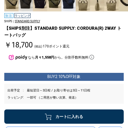
別注
ラッピング
SHIPS｜
STANDARD SUPPLY
【SHIPS別注】STANDARD SUPPLY: CORDURA(R) 2WAY ト
ートバッグ
￥18,700
170ポイント還元
(税込)
なら
月々1,558円
から。分割手数料無料
BUY2 10%OFF対象
出荷予定
最短翌日～3日程 / お取り寄せは3日～11日程
ラッピング
一部可 （ご用意が整い次第、発送）
カートに入れる