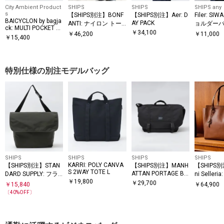
City Ambient Product
SHIPS
SHIPS
SHIPS any
s
【SHIPS別注】BONF
【SHIPS別注】Aer: D
Filer: SI
BAICYCLON by bagja
AY PACK
ANTI: ナイロン トー
ョルダーバッ
ck: MULTI POCKET 2
43
ト バッグ
￥
34,100
￥
46,200
￥
11,000
WAY TOTE BAG MEDI
￥
15,400
UM (BLACK2)
特別仕様の別注モデルバッグ
SHIPS
SHIPS
SHIPS
SHIPS
KARRI: POLY CANVA
【SHIPS別注】STAN
【SHIPS別注】MANH
【SHIPS別
S 2WAY TOTE L
ATTAN PORTAGE BL
DARD SUPPLY: フラ
ni Seller
ACK LABEL: メッセン
￥
19,800
ップ メッセンジャー
ートバッ
￥
29,700
￥
15,840
￥
64,900
ジャー バッグ L
バッグ
〔
40
%OFF〕