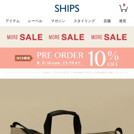
0
アイテム
レーベル
マガジン
スタイリング
店舗
発見
トップ
>
バッグ
>
トートバッグ
>
MEN
> 【SHIPS別注】STANDARD SUPPLY: CORDURA(R) 2WAY トートバッグ