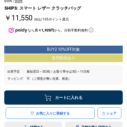
SHIPS｜
SHIPS
SHIPS: スマート レザー クラッチバッグ
￥11,550
105ポイント還元
(税込)
なら
月々1,925円
から。分割手数料無料
BUY2 10%OFF対象
着用動画あり
出荷予定
最短翌日～3日程 / お取り寄せは3日～11日程
ラッピング
可 （ご用意が整い次第、発送）
カートに入れる
お気に入りに登録する
シェア