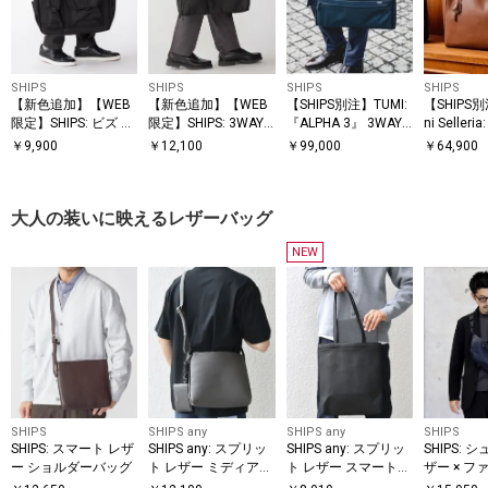
SHIPS
SHIPS
SHIPS
SHIPS
【新色追加】【WEB
【新色追加】【WEB
【SHIPS別注】TUMI:
【SHIPS別
限定】SHIPS: ビズ ワ
限定】SHIPS: 3WAY
『ALPHA 3』 3WAY
ni Seller
イド ブリーフ トート
ビズ ワイド ブリーフ
スリム ブリーフ
ートバッ
￥
9,900
￥
12,100
￥
99,000
￥
64,900
バッグ
バッグ
大人の装いに映えるレザーバッグ
NEW
SHIPS
SHIPS any
SHIPS any
SHIPS
SHIPS: スマート レザ
SHIPS any: スプリッ
SHIPS any: スプリッ
SHIPS:
ー ショルダーバッグ
ト レザー ミディアム
ト レザー スマート
ザー × 
ショルダーバッグ (カ
トートバッグ◇
コンビ ウ