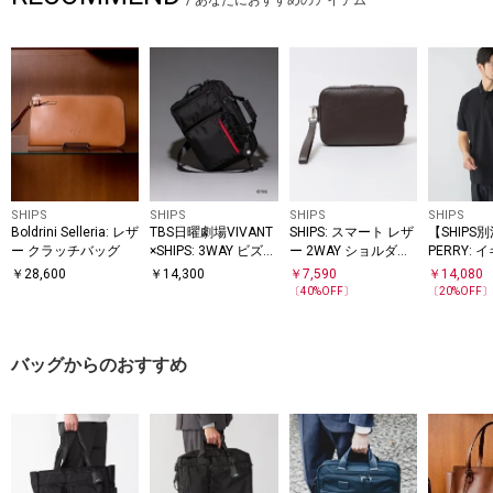
/
あなたにおすすめのアイテム
SHIPS
SHIPS
SHIPS
SHIPS
Boldrini Selleria: レザ
TBS日曜劇場VIVANT
SHIPS: スマート レザ
【SHIPS
ー クラッチバッグ
×SHIPS: 3WAY ビズ
ー 2WAY ショルダー
PERRY: 
ワイド バッグ
バッグ
2 シング
￥
28,600
￥
14,300
￥
7,590
￥
14,080
ロシャツ 2
〔
40
%OFF〕
〔
20
%OFF
バッグからのおすすめ