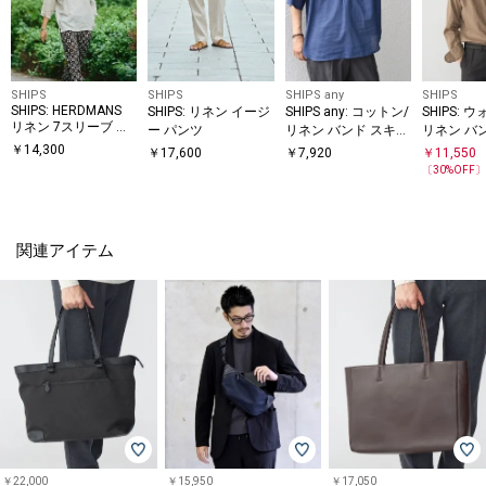
SHIPS
SHIPS
SHIPS any
SHIPS
SHIPS: HERDMANS
SHIPS: リネン イージ
SHIPS any: コットン/
SHIPS:
リネン 7スリーブ カ
ー パンツ
リネン バンド スキッ
リネン バ
プリ シャツ
パー ハーフスリーブ
ソリッド 
￥
14,300
￥
17,600
￥
7,920
￥
11,550
シャツ◆
〔
30
%OFF
関連アイテム
￥22,000
￥15,950
￥17,050