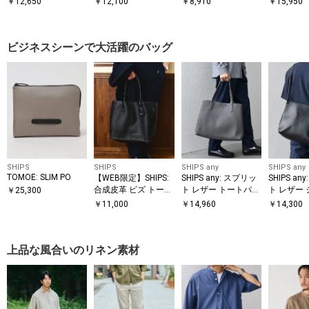
￥
12,650
￥
12,100
￥
8,910
￥
15,950
ードケース付き)◇
グ (ボディ
ビジネスシーンで大活躍のバッグ
SHIPS
SHIPS
SHIPS any
SHIPS any
TOMOE: SLIM PO
【WEB限定】SHIPS:
SHIPS any: スプリッ
SHIPS an
合成皮革 ビズ トート
ト レザー トートバッ
ト レザー 
￥
25,300
バッグ (クラッチバッ
グ (クラッチバッグ付
ョルダーバ
￥
11,000
￥
14,960
￥
14,300
グ付き)
き) 26SS◇
ドケース付き
◆
上品な風合いのリネン素材