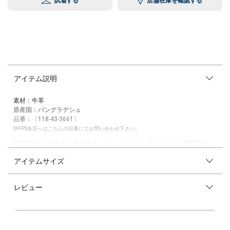
試着する
店舗在庫を確認する
アイテム説明
素材：牛革
原産国：バングラデシュ
品番：〔118-43-3661〕
SHIPS各店へはこちらの品番にてお問い合わせ下さい。
SHIPSオリジナルのレザークラッチバッグがアップデートして新登場！
アイテムサイズ
上品な素材感と独特の味わい、柔らかな風合いが魅力的な新作のクラッチ
バッグです。
すっきりとしたL字ファスナー仕様で、大きく開いて中身が見やすいのも
レビュー
嬉しいポイント。
内装にはジップ付ポケットや、携帯電話等をすぐに取り出せる多目的ポケ
ットを完備したユーザビリティの充実した仕上がりとなっております。
ちょっとしたお出かけや、結婚式やパーティーなどにも最適なサイズに設
計しており、内側のライニングや、革ハンドルなど、高級感のある仕上が