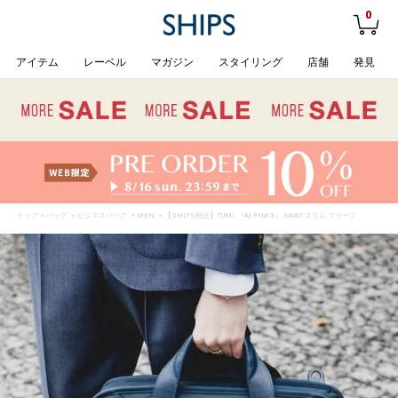
0
アイテム
レーベル
マガジン
スタイリング
店舗
発見
トップ
>
バッグ
>
ビジネスバッグ
>
MEN
> 【SHIPS別注】TUMI: 『ALPHA 3』 3WAY スリム ブリーフ