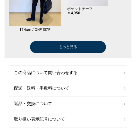
TUMI商品とお買い上げ情報が確認できる書面をご持参のうえお申し出く
ポケットチーフ
ださい。
￥4,950
（保証書がある場合は、保証書もお持ちください）
※トレイサープログラムの対象品となります。
174cm / ONE SIZE
【ALPHA 3 BUSINESS】(アルファ 3 ビジネス)
革新的なデザイン、エンジニアリング、機能性、そしてパフォーマンス、
もっと見る
ドレスシューズ
ベルト/サスペンダー
スリッポン/ローファー
ベルト/サスペンダー
メガネ/サングラス
ポロシャツ
ポロシャツ
ドレスシャツ
ドレスシャツ
シャツ
ポロシャツ
ドレスシャツ
ドレスシャツ
Tシャツ/カットソー
ドレスシャツ
ポロシャツ
Tシャツ/カットソー
スラックス
スラックス
ドレスシャツ
ポロシャツ
ポロシャツ
ポロシャツ
Tシャツ/カットソー
ステンカラーコート
デニムパンツ
その他パンツ
ドレスシャツ
デニムパンツ
シャツ
Tシャツ/カットソー
シャツ
シャツ
シャツ
Tシャツ/カット
パンツ
パンツ
スラックス
パンツ
Tシャツ/カット
スラックス
その他パンツ
その他パンツ
スラックス
Tシャツ/カット
スラックス
その他パンツ
スリッポン/ロ
スリッポン/ロ
スラックス
スラックス
スラックス
スラックス
スラックス
ダウン/中綿ジ
スーツ
ステンカラーコ
Tシャツ/カット
パンツ
Tシャツ/カット
スラックス
Tシャツ/カット
といったトゥミを象徴する全てを体現したコレクションのリローンチ。常
￥148,500
￥14,300
￥148,500
￥14,300
￥23,100
￥6,270
￥6,270
￥10,010
￥9,900
￥7,150
￥14,300
￥16,500
￥16,500
￥6,930
￥16,500
￥14,300
￥13,200
￥11,858
￥12,540
￥9,900
￥14,300
￥14,300
￥14,300
￥11,000
￥49,500
￥9,240
￥11,935
￥7,975
￥30,800
￥9,240
￥12,320
￥9,240
￥7,150
￥9,240
￥5,500
￥14,850
￥14,850
￥12,540
￥20,900
￥4,950
￥11,858
￥14,245
￥14,245
￥11,858
￥5,500
￥12,540
￥17,600
￥52,800
￥148,500
￥12,540
￥11,880
￥12,540
￥11,880
￥10,164
￥30,800
￥94,600
￥69,300
￥5,500
￥14,245
￥5,500
￥11,550
￥5,500
に進化を続けるというブランド理念を体現。特許取得のテクノロジーを採
(40%OFF)
(40%OFF)
(30%OFF)
(40%OFF)
(50%OFF)
(30%OFF)
(30%OFF)
(40%OFF)
(40%OFF)
(40%OFF)
(30%OFF)
(50%OFF)
(40%OFF)
(30%OFF)
(40%OFF)
(50%OFF)
(40%OFF)
(50%OFF)
(40%OFF)
(40%OFF)
(30%OFF)
(30%OFF)
(30%OFF)
(30%OFF)
(50%OFF)
(40%OFF)
(40%OFF)
(40%OFF)
(40%OFF)
(40%OFF)
(40%OFF)
(30%OFF)
(50%OFF)
(30%OFF)
(50%OFF)
(30%OFF)
(50%OFF)
用し、デザインや機能に改良を加え、流れるようなデザイン、クリーンで
モダンなスタイルに生まれ変わりました。
この商品について問い合わせする
【注意事項】
※末永く愛用頂く為に、アテンションタグ・洗濯ネームを必ずご確認の
上、着用又はお取り扱いください。
配送・送料・手数料について
※撮影環境による光の当たり具合やパソコン・スマートフォンなどの閲覧
返品・交換について
環境によって、実際の色味と異なって見える場合があります。
商品の色味は商品単体で撮影した画像をご参照ください。
取り扱い表示記号について
※画像の商品はサンプルです。
実際の商品と仕様、加工、サイズが若干異なる場合がございます。