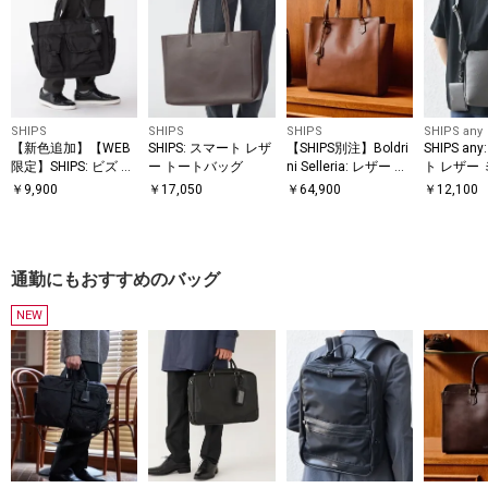
SHIPS
SHIPS
SHIPS
SHIPS any
【新色追加】【WEB
SHIPS: スマート レザ
【SHIPS別注】Boldri
SHIPS an
限定】SHIPS: ビズ ワ
ー トートバッグ
ni Selleria: レザー ト
ト レザー
イド ブリーフ トート
ートバッグ
ショルダー
￥
9,900
￥
17,050
￥
64,900
￥
12,100
バッグ
ードケース
通勤にもおすすめのバッグ
NEW