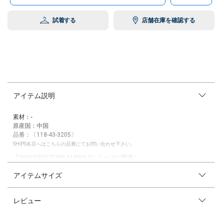
試着する
店舗在庫を確認する
アイテム説明
素材：-
原産国：中国
品番：〔118-43-3205〕
SHIPS各店へはこちらの品番にてお問い合わせ下さい。
『SHIPS別注TUMI ALPHA 3シリーズが登場！』
アイテムサイズ
多くのビジネスマンに高い評価をいただいたSHIPS別注のTUMIシリーズの
ALPHA 3登場です！
ビジネスの場面で活躍すること間違いない機能性と、スーツやシューズの
レビュー
カラーを選ばずコーディネートしやすいカラーリングということで、おす
すめせずにはいられないアイテムとなっています。