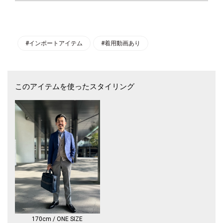
【特徴】
TUMIのスリーウェイ・ブリーフは様々なシーンに対応できる柔軟性とTU
MIが誇る機能が一体となったスタイルです。
肩への負担を軽減する特許取得のショルダーストラップによりメッセンジ
ャー、手持ちでブリーフ、通勤時には本体に格納されたストラップを出し
#インポートアイテム
#着用動画あり
バックパックへと変形できます。マルチタスクのビジネスマンにおすすめ
です。パッド入りのPC用コンパートメント、タブレットのポケット、内
装と外装に、ビジネス・アクセサリーの収納に便利なポケットを複数装備
しています。
このアイテムを使ったスタイリング
【素材】
FXTバリスティックナイロン
【外装】
ファスナー開閉によるメインコンパートメント
フロントのU字型ファスナーポケットx2 （うち一つには、防水加工を施
しております。）
フロントのファスナーポケット（マチ付き）
フロントのスリップポケット
背面のファスナーポケット×2
不要な時には、背面に格納できるバックパックストラップ（長さ調節可
能）
保護パッドがついたショルダーストラップ（取り外し・長さ調節可能）
レザー製のトップ・キャリーハンドル
170cm / ONE SIZE
レザーアクセントのサイドハンドル