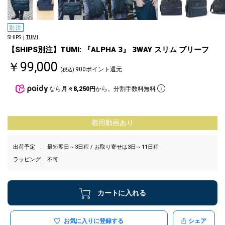
別注
SHIPS｜
TUMI
【SHIPS別注】TUMI: 『ALPHA 3』 3WAY スリム ブリーフ
￥99,000
900ポイント還元
(税込)
なら
月々8,250円
から。分割手数料無料
着用動画あり
出荷予定
最短翌日～3日程 / お取り寄せは3日～11日程
ラッピング
不可
カートに入れる
お気に入りに登録する
シェア