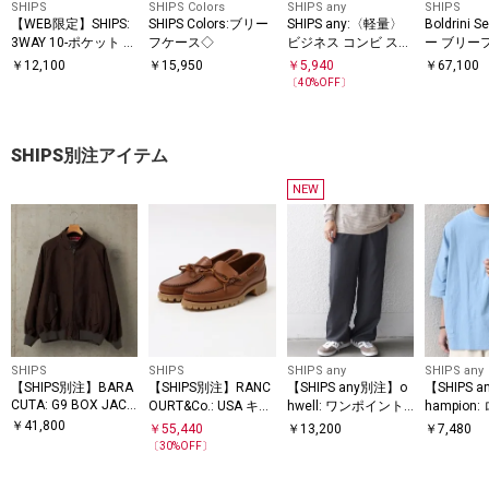
SHIPS
SHIPS Colors
SHIPS any
SHIPS
【WEB限定】SHIPS:
SHIPS Colors:ブリー
SHIPS any:〈軽量〉
Boldrini S
3WAY 10-ポケット ビ
フケース◇
ビジネス コンビ スク
ー ブリー
ズ ブリーフ バッグ
エア バックパック◇
￥
12,100
￥
15,950
￥
5,940
￥
67,100
〔
40
%OFF〕
SHIPS別注アイテム
NEW
SHIPS
SHIPS
SHIPS any
SHIPS any
【SHIPS別注】BARA
【SHIPS別注】RANC
【SHIPS any別注】o
【SHIPS 
CUTA: G9 BOX JACK
OURT&Co.: USA キャ
hwell: ワンポイント
hampion
ET LIGHT MOLESKIN
ンプモック
ロゴ 刺繍 スピンドル
ドルマン 
￥
41,800
￥
55,440
￥
13,200
￥
7,480
リラックス イージー
ケット T
〔
30
%OFF〕
スラックス◆