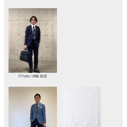
アド・ア・バッグ・スリーブ
IDタグ
【内装】
保護パッド付きPC用ポケット（最大15インチまで）
保護パッド付タブレット用ポケット
書類用の仕切り
保護パッド付きのオープンポケット
ファスナーポケット×2
メディアポケット×6
オープンポケット
カードポケット×3
ペンループ×2
キーリーシュ
171cm / ONE SIZE
※バックパックとしてご使用の際、スライダーを上向きにしてください。
※TUMI ギャランティーカードは同梱しておりません。
納品書や領収書などのお買い上げ情報が確認できる書面が保証書代わりと
なります。
書面に記載されている日付が保証開始日となりますので、大切に保管して
ください。
製品保証についての詳細はトゥミ公式サイトをご覧ください。
シップス各店が窓口となり修理等のアフターケアを承っておりますので、
ご希望の際はご都合のよろしい店舗まで