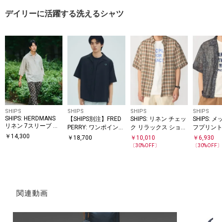
デイリーに活躍する洗えるシャツ
SHIPS
SHIPS
SHIPS
SHIPS
SHIPS: HERDMANS
【SHIPS別注】FRED
SHIPS: リネン チェッ
SHIPS: 
リネン 7スリーブ カ
PERRY: ワンポイント
ク リラックス ショー
フプリント
プリ シャツ
ロゴ ピケ オープンカ
トスリーブ シャツ
スリーブ 
￥
14,300
￥
18,700
￥
10,010
￥
6,930
ラーシャツ
〔
30
%OFF〕
〔
30
%OFF
関連動画