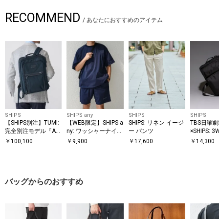
RECOMMEND
/
あなたにおすすめのアイテム
SHIPS
SHIPS any
SHIPS
SHIPS
【SHIPS別注】TUMI:
【WEB限定】SHIPS a
SHIPS: リネン イージ
TBS日曜劇
完全別注モデル『AL
ny: ワッシャーナイロ
ー パンツ
×SHIPS: 
PHA 3』ミッド 3WAY
ン スピンドル Tシャ
ワイド バ
￥
100,100
￥
9,900
￥
17,600
￥
14,300
バッグ
ツ＋イージーショー
ツ セットアップ◆
バッグからのおすすめ