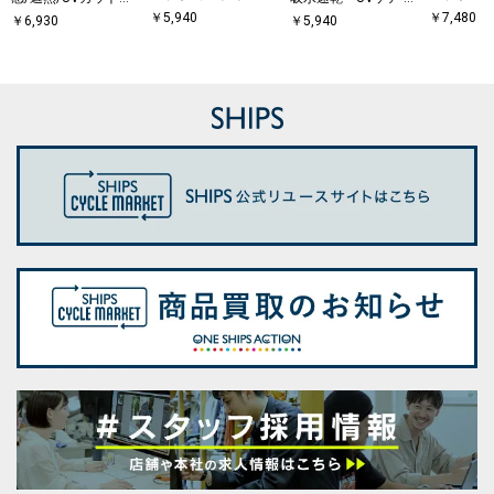
ラフィック バック プ
ック プリ
能等〉サマーファン
ymix（R）ワンポイ
￥
5,940
￥
7,480
￥
6,930
￥
5,940
リント Tシャツ◇
ツ(ロンT)
クション 鹿の子 ボタ
ントロゴ レギュラー
ンダウンポロシャツ
カラー ポロシャツ
◆