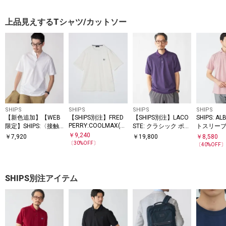
上品見えするTシャツ/カットソー
SHIPS
SHIPS
SHIPS
SHIPS
【新色追加】【WEB
【SHIPS別注】FRED
【SHIPS別注】LACO
SHIPS: A
PERRY:COOLMAX(R)
限定】SHIPS:〈接触
STE: クラシック ポロ
トスリーブ
鹿の子 ワンポイント
冷感〉アイスタッチ
シャツ
ツ
￥
9,240
￥
7,920
￥
19,800
￥
8,580
ロゴ Tシャツ 25SS
プレーティングジャ
〔
30
%OFF〕
〔
40
%OFF
ージー パイピング バ
ンドカラーポロシャ
ツ
SHIPS別注アイテム