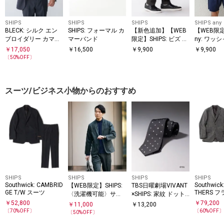
SHIPS
SHIPS
SHIPS
SHIPS any
BLECK: シルク エン
SHIPS: フォーマル カ
【新色追加】【WEB
【WEB限定】
ブロイダリー カマー
マーバンド
限定】SHIPS: ビズ ワ
ny: ワッ
バンド
イド ブリーフ トート
ン スピン
￥
17,050
￥
16,500
￥
9,900
￥
9,900
バッグ
ツ＋イー
〔
50
%OFF〕
ツ セット
スーツ/ビジネス小物からのおすすめ
SHIPS
SHIPS
SHIPS
SHIPS
Southwick: CAMBRID
Southwick
【WEB限定】SHIPS:
TBS日曜劇場VIVANT
GE T/W スーツ
THERS 
〈洗濯機可能〉サテ
×SHIPS: 家紋 ドット
B スーツ
ンストレッチ セット
シルク ネクタイ
￥
52,800
￥
79,200
￥
11,000
￥
13,200
アップ
〔
70
%OFF〕
〔
60
%OFF
〔
50
%OFF〕