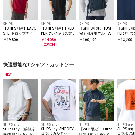
SHIPS
SHIPS
SHIPS
SHIPS
【SHIPS別注】LACO
【SHIPS別注】FRED
【SHIPS別注】TUMI:
【SHIPS
STE: ドロップテイル
PERRY: イギリス製 M
完全別注モデル『AL
PERRY:
ポロシャツ
2 シングルライン ポ
PHA 3』ミッド 3WAY
ロゴ ピケ 
￥
19,800
￥
14,080
￥
100,100
￥
13,200
SS
ロシャツ 25SS
バッグ
〔
20
%OFF〕
快適機能なTシャツ・カットソー
NEW
SHIPS any
SHIPS any
SHIPS
SHIPS any
SHIPS any: SNOOPY
SHIPS any
SHIPS any:〈接触冷
【WEB限定】SHIPS:
コラボ カルチャー グ
コラボ 75
感/遮熱/UVカット機
吸水速乾・UVケア Dr