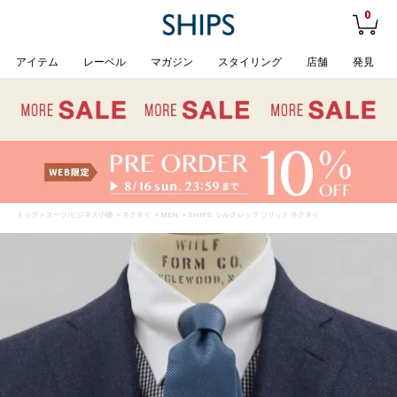
0
アイテム
レーベル
マガジン
スタイリング
店舗
発見
トップ
>
スーツ/ビジネス小物
>
ネクタイ
>
MEN
> SHIPS: シルク レップ ソリッド ネクタイ