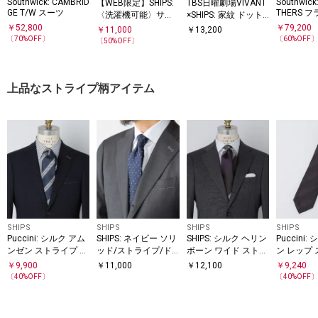
Southwick: CAMBRID
Southwick
【WEB限定】SHIPS:
TBS日曜劇場VIVANT
GE T/W スーツ
THERS 
〈洗濯機可能〉サテ
×SHIPS: 家紋 ドット
B スーツ
ンストレッチ セット
シルク ネクタイ
￥
52,800
￥
79,200
￥
11,000
￥
13,200
アップ
〔
70
%OFF〕
〔
60
%OFF
〔
50
%OFF〕
上品なストライプ柄アイテム
SHIPS
SHIPS
SHIPS
SHIPS
Puccini: シルク アム
SHIPS: ネイビー ソリ
SHIPS: シルク ヘリン
Puccini
ンゼン ストライプ ネ
ッド/ストライプ/ド
ボーン ワイド ストラ
ン レップ
クタイ
ット ネクタイ
イプ ネクタイ
タイ
￥
9,900
￥
11,000
￥
12,100
￥
9,240
〔
40
%OFF〕
〔
40
%OFF