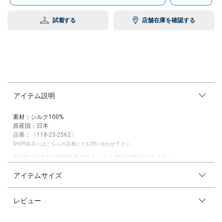
試着する
店舗在庫を確認する
アイテム説明
素材：シルク100%
原産国：日本
品番：〔118-23-2562〕
SHIPS各店へはこちらの品番にてお問い合わせ下さい。
SHIPS DRESS 通年使用できるシルク素材の無地のネクタイ
アイテムサイズ
【素材特性/デザイン】
シルク100%のレップ織のネクタイです。
レップ織は畝織(うねおり)とも呼ばれ、発色の良さと上品な光沢感が特徴
レビュー
です。
サテン織よりも落ち着いた艶やかさなのでフォーマルシーンだけでなくビ
ジネスシーンにおいても着用しやすい雰囲気となっております。