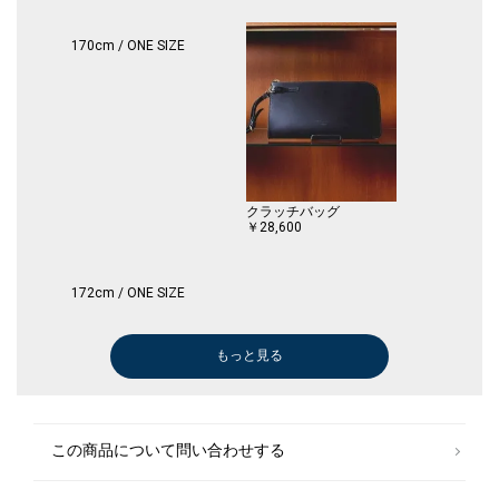
商品の色味は商品単体で撮影した画像をご参照ください。
170cm / ONE SIZE
※画像の商品はサンプルです。
実際の商品と仕様、加工、サイズが若干異なる場合がございます。
クラッチバッグ
￥28,600
172cm / ONE SIZE
もっと見る
スリッポン/ローファー
ドレスシャツ
ステンカラーコート
ビジネスバッグ
￥148,500
￥11,220
￥69,300
￥67,100
(40%OFF)
この商品について問い合わせする