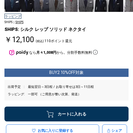
ラッピング
SHIPS｜
SHIPS
SHIPS: シルク レップ ソリッド ネクタイ
￥12,100
110ポイント還元
(税込)
なら
月々1,008円
から。分割手数料無料
BUY2 10%OFF対象
出荷予定
最短翌日～3日程 / お取り寄せは3日～11日程
ラッピング
一部可 （ご用意が整い次第、発送）
カートに入れる
お気に入りに登録する
シェア