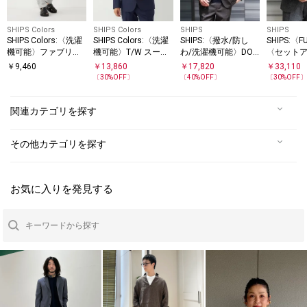
SHIPS Colors
SHIPS Colors
SHIPS
SHIPS
SHIPS Colors:〈洗濯
SHIPS Colors:〈洗濯
SHIPS:〈撥水/防し
SHIPS:〈F
機可能〉ファブリー
機可能〉T/W スーツ
わ/洗濯機可能〉DOT
〈セット
ズ シアサッカー スラ
ジャケット(セットア
AIR(R)ジャケット(セ
応〉ホーム
￥
9,460
￥
13,860
￥
17,820
￥
33,110
ックス(セットアップ
ップ対応可能)
ットアップ対応)
ャケット
〔
30
%OFF〕
〔
40
%OFF〕
〔
30
%OFF
対応)◇
関連カテゴリを探す
その他カテゴリを探す
お気に入りを発見する