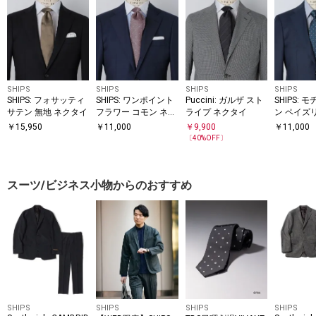
SHIPS
SHIPS
SHIPS
SHIPS
SHIPS: フォサッティ
SHIPS: ワンポイント
Puccini: ガルザ スト
SHIPS: 
サテン 無地 ネクタイ
フラワー コモン ネク
ライプ ネクタイ
ン ペイズ
タイ
イ
￥
15,950
￥
11,000
￥
9,900
￥
11,000
〔
40
%OFF〕
スーツ/ビジネス小物からのおすすめ
SHIPS
SHIPS
SHIPS
SHIPS