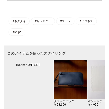
ネクタイ裏面の縫い合わせのまつり縫いは手縫いで仕上げております。
【スタイリング】
スーツスタイルにおすすめです。
無地のネクタイなのでお好みのスーツやシャツに合わせていただきやすく
#ネクタイ
#セレモニー
#スーツ
#ビジネス
なっております。
硬派な印象を与えるネクタイですので、梳毛のウール素材のスーツや正統
#ships
派ドレスシャツと合わせていただくと、よりネクタイの上品な雰囲気を活
かすことができます。
流行やシーンに左右されないデザインのネクタイは贈り物にもおすすめで
す。
このアイテムを使ったスタイリング
SHIPS MAG【30のフォーマルFAQ】
【注意事項】
166cm / ONE SIZE
※「たるみ糸」は、大剣の裏側にある糸のことで、ネクタイを結ぶ際、こ
の糸が動くことで力を分散させ、縫い糸とネクタイ自体の生地の破損を防
ぎます。
内側に入り込んでいることもございます。ご了承ください。
※末永く愛用頂く為に、アテンションタグ・洗濯ネームを必ずご確認の
上、着用又はお取り扱いください。
クラッチバッグ
ポケットチーフ
※撮影環境による光の当たり具合やパソコン・スマートフォンなどの閲覧
￥28,600
￥4,950
環境によって、実際の色味と異なって見える場合があります。