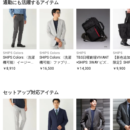
通勤にも活躍するアイテム
SHIPS Colors
SHIPS Colors
SHIPS
SHIPS
SHIPS Colors:〈洗濯
SHIPS Colors:〈洗濯
TBS日曜劇場VIVANT
【新色追加
機可能〉イージーケ
機可能〉ファブリー
×SHIPS: 3WAY ビズ
限定】SHIP
ア チノ スラックス2
ズ シアサッカー ジャ
ワイド バッグ
イド ブリ
￥
8,910
￥
16,500
￥
14,300
￥
9,900
◇
ケット(セットアップ
バッグ
対応)◇
セットアップ対応アイテム