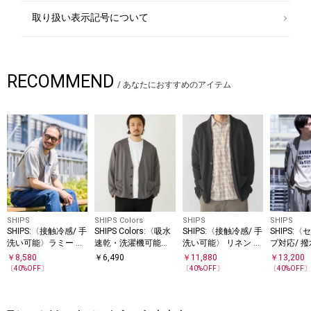
取り扱い表示記号について
RECOMMEND
/
あなたにおすすめのアイテム
SHIPS
SHIPS Colors
SHIPS
SHIPS
SHIPS:〈接触冷感/ 手
SHIPS Colors:〈吸水
SHIPS:〈接触冷感/ 手
SHIPS:
洗い可能〉ラミー ニ
速乾・洗濯機可能〉
洗い可能〉 リネン ク
プ対応/ 撥
ット Tシャツ
シアー カノコ カーデ
ール ニット ジャケッ
Line DRY
￥
8,580
￥
6,490
￥
11,880
￥
13,200
ィガン◇
ト
ット
〔
40
%OFF〕
〔
40
%OFF〕
〔
40
%OFF