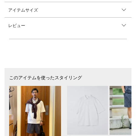
アイテムサイズ
【素材特性】
100％ラミーを細番手に紡績した繊細な糸をハイゲージの編機でゆっくり
と編み立てた生地を使用。
レビュー
ラミー特有のハリコシと程良い透け感、凹凸やシボ感が感じられる表情と
肌離れの良さが特徴です。
--------------------------------------------
洗濯可否：手洗い可
--------------------------------------------
【デザイン】
ラミー本来のナチュラルな光沢がより引き立つシンプルなVカーディガ
ン。
このアイテムを使ったスタイリング
肩部分を通常と違うハンドリンキングにしており、継ぎ目が肌に当たらず
ストレスフリーな着心地に仕上げました。
【スタイリング】
シャツやTシャツの上からコンパクトに羽織れ、オンオフ兼用して頂ける
1枚です。
パンツはややリラックスしたシルエットからテーパードシルエットまで幅
広くコーディネートが可能。
同生地のTシャツとのアンサンブルでの着用もおススメです◎
【同生地のアイテムはこちら！】