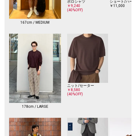
ポロシャツ
ショート/ハー
SHIPS:〈接触冷感/ 手洗い可能〉ラミー ニット Tシャツ
￥9,240
￥11,000
(40%OFF)
116-03-0069(※116030069)
※モールサイトによって(ハイフン/-)抜きでの品番表記となります。
167cm / MEDIUM
【注意事項】
※末永く愛用頂く為に、アテンションタグ・洗濯ネームを必ずご確認の
上、着用又はお取り扱いください。
※撮影環境による光の当たり具合やパソコン・スマートフォンなどの閲覧
環境によって、実際の色味と異なって見える場合があります。
商品の色味は商品単体で撮影した画像をご参照ください。
※画像の商品はサンプルです。
実際の商品と仕様、加工、サイズが若干異なる場合がございます。
ニット/セーター
￥8,580
(40%OFF)
178cm / LARGE