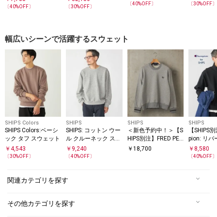
〔
40
%OFF〕
〔
30
%OFF
プルオーバー
〔
40
%OFF〕
〔
30
%OFF〕
幅広いシーンで活躍するスウェット
SHIPS Colors
SHIPS
SHIPS
SHIPS
SHIPS Colors:ベーシ
SHIPS: コットン ウー
＜新色予約中！＞【S
【SHIPS
ック タフ スウェット
ル クルーネック スウ
HIPS別注】FRED PER
pion: 
ェット
RY: シングル ティッ
ブ スウェ
￥
4,543
￥
9,240
￥
18,700
￥
8,580
プ スウェットシャツ
ド ジップ
〔
30
%OFF〕
〔
40
%OFF〕
〔
40
%OFF
ン
関連カテゴリを探す
その他カテゴリを探す