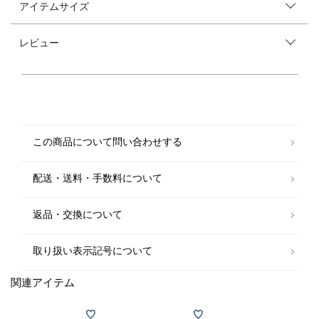
アイテムサイズ
【素材特性】
軽くて程よい柔らかさに対して強いクランプ感が特徴。
飽きのこないクラッシックなデザイン。
レビュー
落ち着いた印象ながらもボックスシルエットでモダンに仕上がっていま
す。
toneらしい絶妙なカラー展開でシンプルながらも存在感のある一枚です。
--------------------------------------------
洗濯可否：不可
--------------------------------------------
この商品について問い合わせする
▼メーカー品番
TO-AW25-KT02
配送・送料・手数料について
【tone】（トーン）
"ワードローブにずっと置いておきたい服"をコンセプトに掲げ、日常の中
に溶け込む汎用性の高いコレクションを提案。ニットを主軸にしたクリー
返品・交換について
ンでモダンなアイテムは、着る人の個性を引き立たせてくれる。
【注意事項】
取り扱い表示記号について
※末永く愛用頂く為に、アテンションタグ・洗濯ネームを必ずご確認の
上、着用又はお取り扱いください。
関連アイテム
※撮影環境による光の当たり具合やパソコン・スマートフォンなどの閲覧
環境によって、実際の色味と異なって見える場合があります。