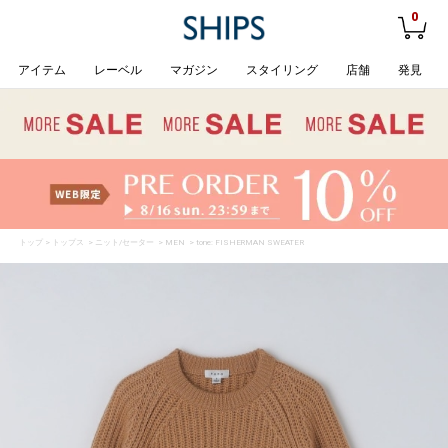
0
アイテム
レーベル
マガジン
スタイリング
店舗
発見
トップ
>
トップス
>
ニット/セーター
>
MEN
> tone: FISHERMAN SWEATER