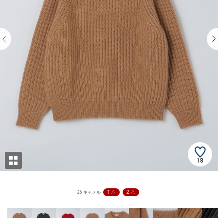
18
1 △
2 △
26 キャメル