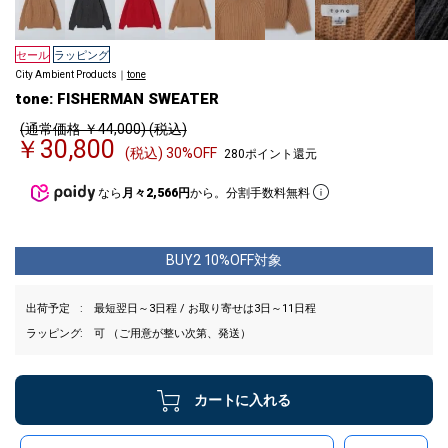
セール
ラッピング
City Ambient Products｜
tone
tone: FISHERMAN SWEATER
(通常価格 ￥44,000) (税込)
￥30,800
(税込) 30%OFF
280ポイント還元
なら
月々2,566円
から。分割手数料無料
BUY2 10%OFF対象
出荷予定
最短翌日～3日程 / お取り寄せは3日～11日程
ラッピング
可 （ご用意が整い次第、発送）
カートに入れる