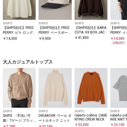
SHIPS
SHIPS
SHIPS
SHIPS
【SHIPS別注】FRED
【SHIPS別注】FRED
【SHIPS別注】BARA
【SHIPS
CUTA: G9 BOX JACK
PERRY: ピケ ロング
PERRY: ベースボール
PERRY: 
ET LIGHT MOLESKIN
スリーブ T シャツ
キャップ
2 シング
￥
41,800
￥
14,300
￥
9,900
￥
14,080
ロシャツ 2
〔
20
%OFF
大人カジュアルトップス
SHIPS
SHIPS
SHIPS
SHIPS
roberto collina: CASE
roberto co
SHIPS: 〈手洗い可
DRUMOHR: ウール タ
NTINO CREW NECK
NGE KNIT 
能〉7ゲージ ブラッ
ートルネック ニット
￥
33,000
￥
23,100
シュド クルーネック
￥
7,788
￥
32,186