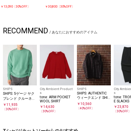
商品の色味は商品単体で撮影した画像をご参照ください。
￥13,090〔30%OFF〕
￥30,800〔30%OFF〕
RECOMMEND
/
あなたにおすすめのアイテム
SHIPS
City Ambient Product
SHIPS
City Ambie
s
s
SHIPS: AUTHENTIC
SHIPS: 5ゲージ ヤク
tone: ARM POCKET
tone: TRO
ウィークエンド SHIP
ブレンド クルーネッ
WOOL SHIRT
E SLACKS
Sタータン ネル シャ
ク ニット
￥
10,560
￥
11,935
￥
14,630
￥
23,870
ツ
〔
40
%OFF〕
〔
30
%OFF〕
〔
30
%OFF〕
〔
30
%OFF
Tシャツ/カットソーからのおすすめ