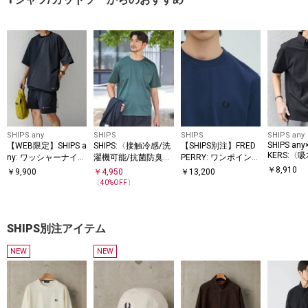
SHIPS any
SHIPS
SHIPS
SHIPS any
SHIPS an
【WEB限定】SHIPS a
SHIPS:〈接触冷感/洗
【SHIPS別注】FRED
KERS:〈
ny: ワッシャーナイロ
濯機可能/抗菌防臭〉
PERRY: ワンポイント
カット/消
ン スピンドル Tシャ
COOL TOUCH サマー
ロゴ ピケ Tシャツ 26
￥
8,910
￥
9,900
￥
4,950
￥
13,200
ON-TECH
SS
ツ＋イージーショー
Tシャツ
〔
40
%OFF〕
ダウン ポ
ツ セットアップ◆
SHIPS別注アイテム
NEW
NEW