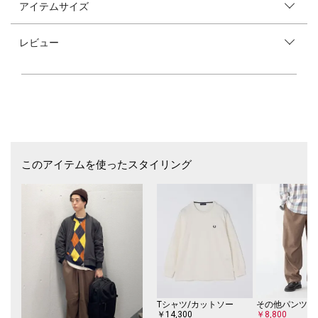
アイテムサイズ
【素材特性】
コットンとウールの混紡生地を使用。
微起毛しながらもチクチクしない柔らかさが特徴。
レビュー
インターシャ編みでなくボリュームの出やすいダブルジャカード編みで仕
上げています。
【デザイン】
ほど良くリラックスしたサイジング。
特徴的な色と色を組み合わせたアーガイル柄が目を惹くデザインです。
【スタイリング】
大柄ですがクラシックな柄なので、スラックスにレザーシューズのキレイ
目なコーディネートが相性◎
このアイテムを使ったスタイリング
秋口は1枚着でコーディネートの主役に、冬はアウターの内側からアーガ
イルを覗かせれば重くなりがちな冬のコーディネートを華やかにしてくれ
ます。
【注意事項】
※末永く愛用頂く為に、アテンションタグ・洗濯ネームを必ずご確認の
上、着用又はお取り扱いください。
※撮影環境による光の当たり具合やパソコン・スマートフォンなどの閲覧
環境によって、実際の色味と異なって見える場合があります。
商品の色味は商品単体で撮影した画像をご参照ください。
Tシャツ/カットソー
その他パンツ
￥14,300
￥8,800