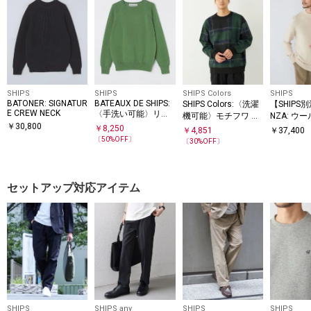
SHIPS
SHIPS
SHIPS Colors
SHIPS
BATONER: SIGNATUR
BATEAUX DE SHIPS:
SHIPS Colors:〈洗濯
【SHIPS別
E CREW NECK
〈手洗い可能〉リバ
機可能〉モチフワ 総
NZA: ウ
ーシブル ラグランス
￥
30,800
柄 ニット◇
ゲージ モ
￥
8,250
￥
4,851
￥
37,400
リーブ スウェット セ
ニット
〔
50
%OFF〕
〔
30
%OFF〕
ーター
セットアップ対応アイテム
SHIPS
SHIPS any
SHIPS
SHIPS