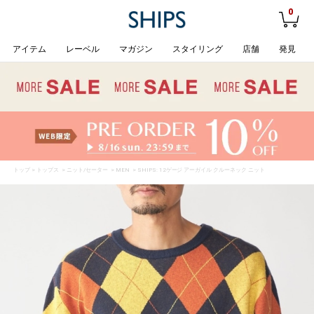
0
アイテム
レーベル
マガジン
スタイリング
店舗
発見
トップ
>
トップス
>
ニット/セーター
>
MEN
> SHIPS: 12ゲージ アーガイル クルーネック ニット