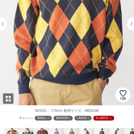
100
MODEL：178cm 着用サイズ：MEDIUM
SMALL ○
MEDIUM ○
LARGE ○
X-LARGE △
78 ネイビー