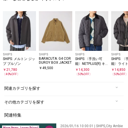
SHIPS
SHIPS
SHIPS
SHIPS
BARACUTA: G4 COR
SHIPS: メルトン ジッ
SHIPS:〈手洗い可
SHIPS: 
DUROY BOX JACKET
プ ブルゾン
能〉NETPLUS(R) キ
能〉ライ
￥
49,500
ルティング ブルゾン
パデッド 
￥
21,780
￥
14,300
￥
14,850
ルゾン
〔
40
%OFF〕
〔
50
%OFF〕
〔
50
%OFF
関連カテゴリを探す
その他カテゴリを探す
関連特集
2026/01/16 10:00:01 | SHIPS,City Ambie