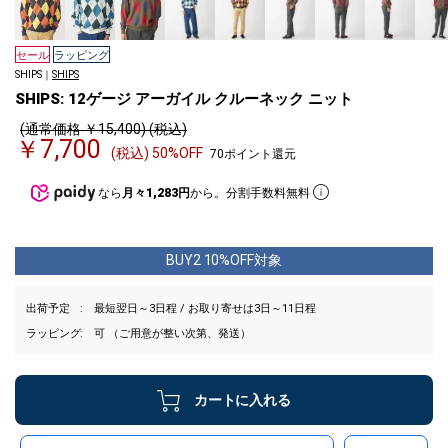
セール
ラッピング
SHIPS｜
SHIPS
SHIPS: 12ゲージ アーガイル クルーネック ニット
(通常価格 ￥15,400) (税込)
￥7,700
(税込) 50%OFF
70ポイント還元
なら
月々1,283円
から。分割手数料無料
BUY2 10%OFF対象
出荷予定
最短翌日～3日程 / お取り寄せは3日～11日程
ラッピング
可 （ご用意が整い次第、発送）
カートに入れる