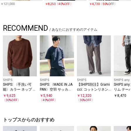
￥121,000
￥8,250〔40%OFF〕
￥4,730〔50%OFF〕
RECOMMEND
/
あなたにおすすめのアイテム
SHIPS
SHIPS
SHIPS
SHIPS any
SHIPS: 〈手洗い可
SHIPS:〈MADE IN JA
【SHIPS別注】Grami
SHIPS an
能〉カラー ネップ ニ
PAN〉空羽 サッカー
cci: コットンリネン
リム テー
ット
Tシャツ
パンツ
パンツ 26
￥
9,625
￥
5,940
￥
12,320
￥
8,470
〔
30
%OFF〕
〔
40
%OFF〕
〔
30
%OFF〕
トップスからのおすすめ