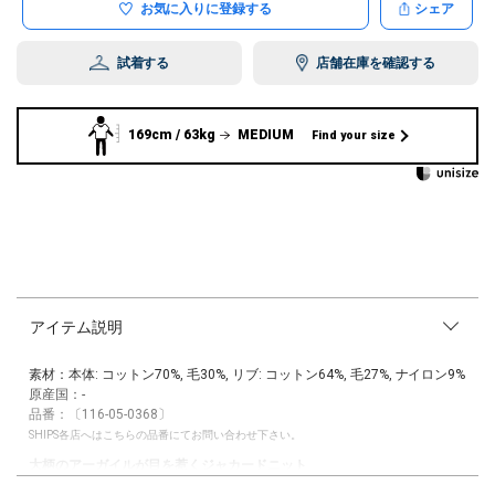
お気に入りに登録する
シェア
試着する
店舗在庫を確認する
169cm / 63kg
MEDIUM
Find your size
アイテム説明
素材：本体: コットン70%, 毛30%, リブ: コットン64%, 毛27%, ナイロン9%
原産国：-
品番：〔116-05-0368〕
SHIPS各店へはこちらの品番にてお問い合わせ下さい。
大柄のアーガイルが目を惹くジャカードニット