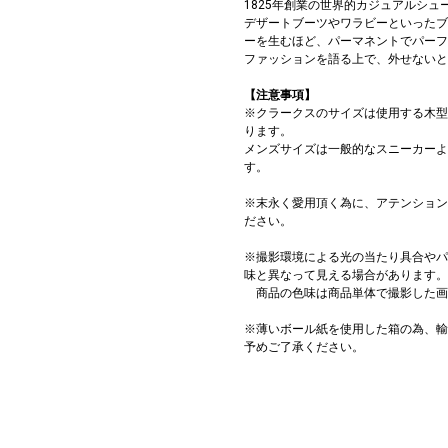
1825年創業の世界的カジュアルシュ
デザートブーツやワラビーといったブ
ーを生むほど、パーマネントでパーフ
ファッションを語る上で、外せないと
【注意事項】
※クラークスのサイズは使用する木型
ります。
メンズサイズは一般的なスニーカーよ
す。
※末永く愛用頂く為に、アテンション
ださい。
※撮影環境による光の当たり具合やパ
味と異なって見える場合があります。
商品の色味は商品単体で撮影した画
※薄いボール紙を使用した箱の為、輸
予めご了承ください。