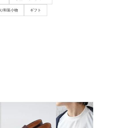
衣/和装小物
ギフト