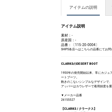
アイテムの説明
アイテム説明
素材：-
原産国：-
品番：〔115-20-0004〕
SHIPS各店へはこちらの品番にてお
CLARKSのDESERT BOOT
1950年の発売開始以来、常にカジ
ートブーツ。
飽きのこないシンプルなデザインで、
アッパーはカウレザーで着用頻度を重
▼メーカー品番
26155527
【CLARKS / クラークス】