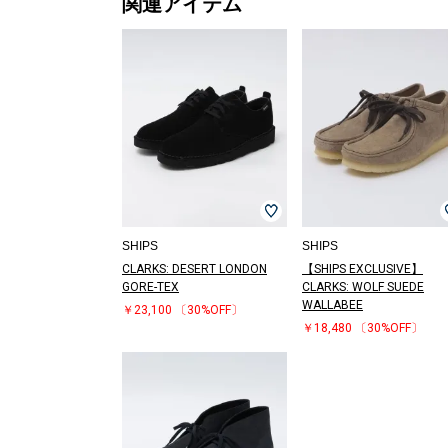
関連アイテム
SHIPS
SHIPS
CLARKS: DESERT LONDON
【SHIPS EXCLUSIVE】
GORE-TEX
CLARKS: WOLF SUEDE
WALLABEE
￥23,100
〔30%OFF〕
￥18,480
〔30%OFF〕