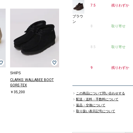
7.5
残りわずか
ブラウ
ン
8
取り寄せ
8.5
取り寄せ
9
残りわずか
SHIPS
CLARKS: WALLABEE BOOT
GORE-TEX
￥35,200
この商品について問い合わせする
配送・送料・手数料について
返品・交換について
取り扱い表示記号について