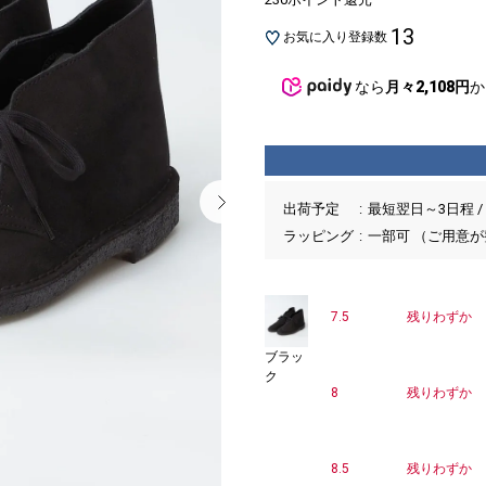
13
お気に入り登録数
なら
月々2,108円
か
出荷予定
最短翌日～3日程 /
ラッピング
一部可 （ご用意
7.5
残りわずか
ブラッ
ク
8
残りわずか
8.5
残りわずか