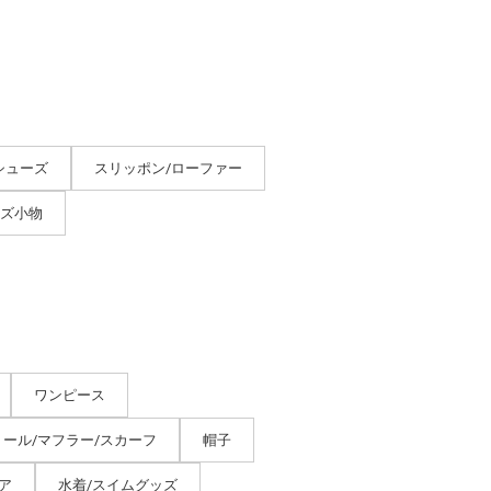
シューズ
スリッポン/ローファー
ーズ小物
ワンピース
トール/マフラー/スカーフ
帽子
ア
水着/スイムグッズ