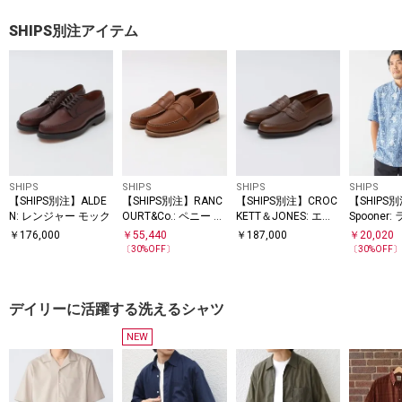
SHIPS別注アイテム
SHIPS
SHIPS
SHIPS
SHIPS
【SHIPS別注】ALDE
【SHIPS別注】RANC
【SHIPS別注】CROC
【SHIPS別
N: レンジャー モック
OURT&Co.: ペニー ロ
KETT＆JONES: エン
Spooner
ーファー
ボス アンライニング
ーラー プ
￥
176,000
￥
55,440
￥
187,000
￥
20,020
コードバン ローファ
シャツ
〔
30
%OFF〕
〔
30
%OFF
ー
デイリーに活躍する洗えるシャツ
NEW