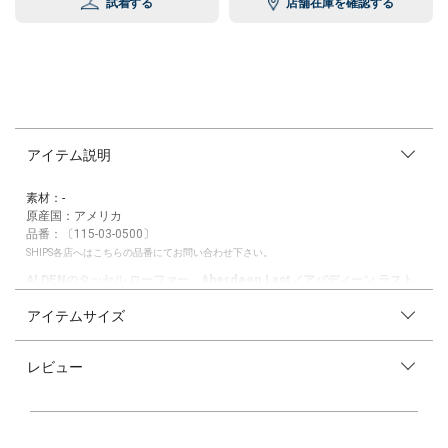
試着する
店舗在庫を確認する
アイテム説明
素材：-
原産国：アメリカ
品番：〔115-03-0500〕
SHIPS各店へはこちらの品番にてお問い合わせ下さい。
ALDENのタッセル ローファー Aberdeen Last／アバディーン ラスト
アイテムサイズ
【素材特性】
こちらはオールデンのスエード素材を使用したタッセル ローファー。
オールデンと言えばコードバン(馬の尻部分の革)が代名詞ですが、スエー
レビュー
ド素材も上質なものを使用しており起毛感と滑らかな質感が魅力です。
履くオーナー自身の足の形に馴染む革が魅力的な1足。
【デザイン・仕様・サイズ】
歩き易さを徹底的に追求したその木型は、今までのトラディショナルシュ