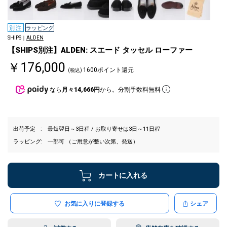
別注
ラッピング
SHIPS｜
ALDEN
【SHIPS別注】ALDEN: スエード タッセル ローファー
￥176,000
1600ポイント還元
(税込)
なら
月々14,666円
から。分割手数料無料
出荷予定
最短翌日～3日程 / お取り寄せは3日～11日程
ラッピング
一部可 （ご用意が整い次第、発送）
カートに入れる
お気に入りに登録する
シェア