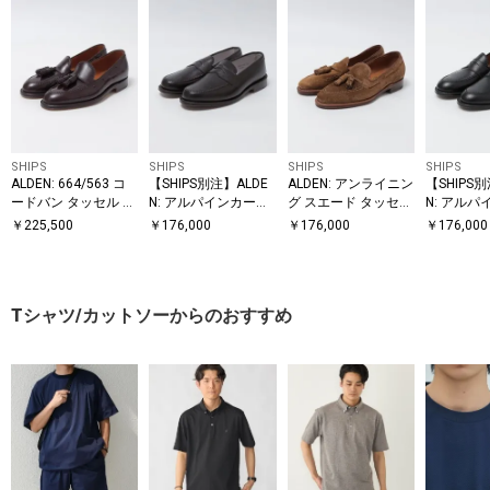
SHIPS
SHIPS
SHIPS
SHIPS
ALDEN: 664/563 コ
【SHIPS別注】ALDE
ALDEN: アンライニン
【SHIPS
ードバン タッセル ロ
N: アルパインカーフ
グ スエード タッセル
N: アルパ
ーファー
コイン ローファー
ローファー
ペニー ロ
￥
225,500
￥
176,000
￥
176,000
￥
176,000
Tシャツ/カットソーからのおすすめ