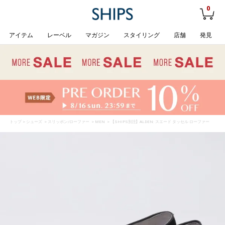
0
アイテム
レーベル
マガジン
スタイリング
店舗
発見
トップ
>
シューズ
>
スリッポン/ローファー
>
MEN
> 【SHIPS別注】ALDEN: スエード タッセル ローファー