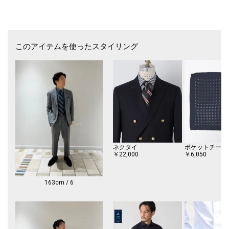
ーズには無い履き心地を実現しています。
ノーズがやや長い当ラストはドレススタイリングにもマッチする型でシン
プルで格好良く履き心地の良いタッセル ローファーです。
仕様: アバディーン ラスト／Dウィズ／グッドイヤーウェルテッド製法 ／
このアイテムを使ったスタイリング
レザーソール
【ALDEN】(オールデン)
1884年、マサチューセッツ州ミドルボロウにて創立。
アメリカントラッドの歴史とともに歩んだ老舗として、米国の靴文化を象
徴するシューメーカーです。
選りすぐられた最上級の素材を用い、コンフォータブルなフィット感を備
えたそのシューズは、アメリカントラッドを語るうえで不可欠の存在。
1970年代には、特殊な形状の医療用矯正靴がファッションシーンでも高
く評価され、素晴らしい履き心地とともに名声を世界へと広げました。
履き心地に革新をもたらしたオールデンのシューズは、世界中の靴を愛す
ネクタイ
ポケットチーフ
る人々に、他に代え難い至高の存在として親しまれています。
￥22,000
￥6,050
そのシューズがもつ唯一無二の存在感と履き心地は、靴を愛する世界中の
人々の憧れです。
163cm / 6
【注意事項】
※こちらの商品は、レザーを使用しているため、若干の個体差がございま
す。
※商品によっては、革の部位により染めの段階で色ムラが生じているもの