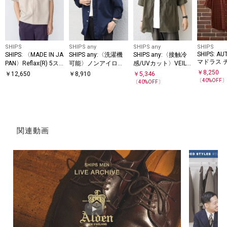
SHIPS
SHIPS any
SHIPS any
SHIPS
SHIPS: AU
SHIPS: 〈MADE IN JA
SHIPS any:〈洗濯機
SHIPS any:〈接触冷
マドラス 
PAN〉Reflax(R) 5ス
可能〉ノンアイロン
感/UVカット〉VEILIC
ョートスリ
リーブ オープンカラ
リラックス レギュラ
E レギュラーカラー
￥
8,250
￥
12,650
￥
8,910
￥
5,346
ツ
ー シャツ
ーカラー ポケット シ
ポケット シャツ(セッ
〔
40
%OFF
〔
40
%OFF〕
ャツ◇
トアップ対応)◇
関連動画