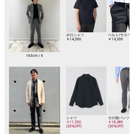
もございます。
予めご了承ください。
※摩擦により色落ちや色移りをする場合がございますので、ご注意くださ
い。
ポロシャツ
ベルト/サスペ
※直射日光、蛍光灯を避け、通期の良い場所で保管してください。
￥14,300
￥14,300
※湿度の高い時等は、カビ発生の原因にもなりますので、ビニール等の通
気性の悪いものに入れて保管することはお避け下さい。
163cm / 6
※末永く愛用頂く為に、アテンションタグを必ずご確認の上、着用又はお
取り扱いください。
※撮影環境による光の当たり具合やパソコン・スマートフォンなどの閲覧
環境によって、実際の色味と異なって見える場合があります。
商品の色味は商品単体で撮影した画像をご参照ください。
※画像の商品はサンプルです。
実際の商品と仕様、加工、サイズが若干異なる場合がございます。
シャツ
その他パンツ
￥11,550
￥18,480
(30%OFF)
(30%OFF)