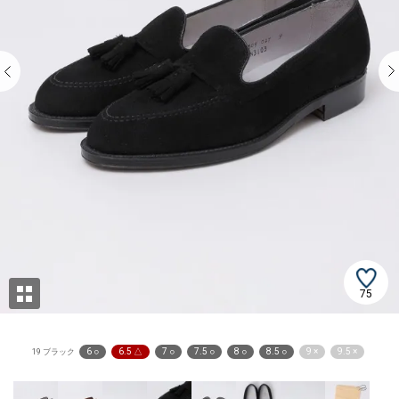
75
6 ○
6.5 △
7 ○
7.5 ○
8 ○
8.5 ○
9 ×
9.5 ×
19 ブラック