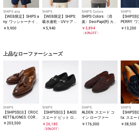
SHIPS any
SHIPS
SHIPS Colors
SHIPS
【WEB限定】SHIPS a
【WEB限定】SHIPS:
SHIPS Colors:〈消
【SHIPS
ny: ワッシャーナイロ
吸水速乾・UVケア Dr
臭〉Deo-Papi(R) カノ
PERRY:
ン スピンドル Tシャ
ymix（R）ワンポイ
コ ボタンダウン ポロ
ロゴ ピケ 
￥
9,900
￥
5,940
￥
3,894
￥
13,200
SS
ツ＋イージーショー
ントロゴ ボタンダウ
シャツ◇
〔
40
%OFF〕
ツ セットアップ◆
ン ポロシャツ
上品なローファーシューズ
SHIPS
SHIPS
SHIPS
SHIPS
【SHIPS別注】CROC
【SHIPS別注】BASS:
ALDEN: スエード コ
【SHIPS別
KETT&JONES: CORD
スエード ビット ロー
イン ローファー
ta: スエ
OVAN RUSSIA/HATC
ファー
ローファ
￥
203,500
￥
26,180
￥
176,000
￥
38,500
H タッセルローファ
〔
30
%OFF〕
ー