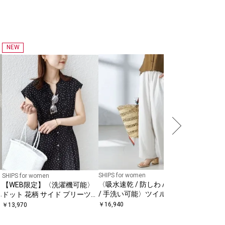
NEW
SHIPS for
【実力派
い可能〉
シャツ
￥
17,930
SHIPS for women
SHIPS for women
〈吸水速乾 / 防しわ / 接触冷感
【WEB限定】〈洗濯機可能〉
/ 手洗い可能〉ツイル ドロス
ドット 花柄 サイド プリーツ
ト パンツ
フレンチスリーブ ワンピース
￥
16,940
￥
13,970