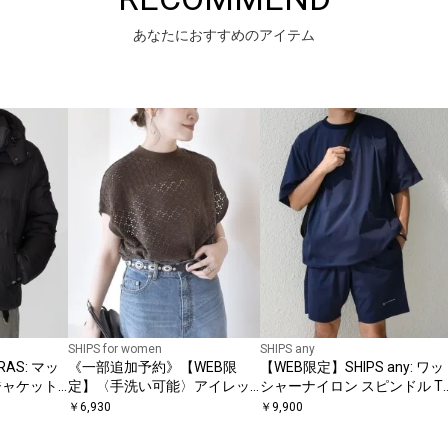
あなたにおすすめのアイテム
SHIPS for women
SHIPS any
RAS: マッ
《一部追加予約》【WEB限
【WEB限定】SHIPS any: ワッ
ジャケット
定】〈手洗い可能〉アイレッ
シャーナイロン スピンドル T
ト クルーネック プルオーバー
シャツ＋イージーショーツ セ
￥
6,930
￥
9,900
ットアップ◆