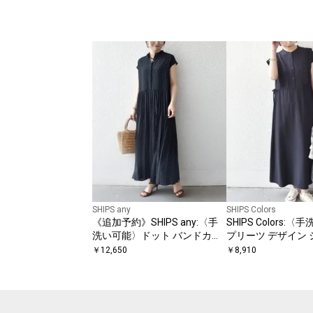
SHIPS any
SHIPS Colors
《追加予約》SHIPS any:〈手
SHIPS Colors:
洗い可能〉ドット バンドカラ
プリーツ デザイン 
ー フレンチ プリーツ ロング
ピース2◇
￥
12,650
￥
8,910
ワンピース