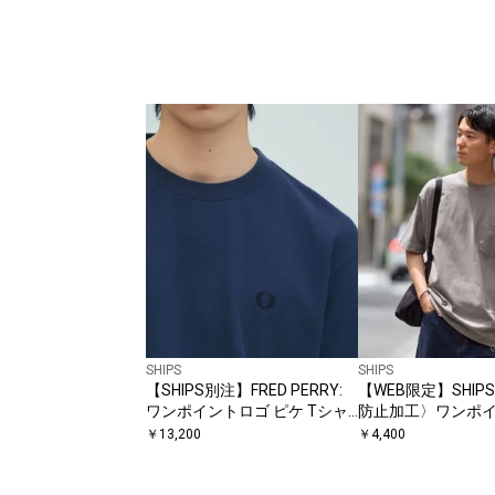
SHIPS
SHIPS
【SHIPS別注】FRED PERRY:
【WEB限定】SHIP
ワンポイントロゴ ピケ Tシャ
防止加工〉ワンポ
ツ 26SS
ビッグシルエット
￥
13,200
￥
4,400
イトTシャツ