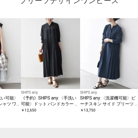
プリーツデザインワンピース
SHIPS any
SHIPS any
〈手洗い可能〉
《予約》SHIPS any:〈手洗い
SHIPS any:〈洗濯機可能〉ピ
シャツ ワン
可能〉ドット バンドカラー プ
ーチスキン サイド プリーツ 
リーツ ロング ワンピース
ンドカラー シャツ ワンピース
￥
12,650
￥
13,750