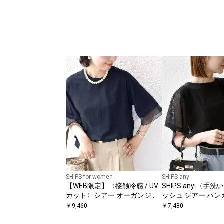
SHIPS for women
SHIPS any
【WEB限定】〈接触冷感 / UV
SHIPS any:〈手
カット〉シアー オーガンジー
ッシュ シアー ハン
コンビ プルオーバー
ブ ドッキング TEE
￥
9,460
￥
7,480