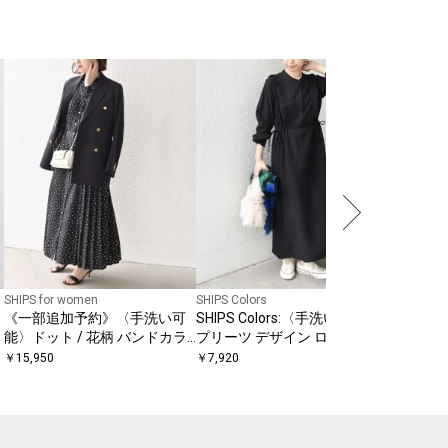
SHIPS Colo
SHIPS 
プリーツ 
ンピース
￥
6,776
〔
SHIPS for women
SHIPS Colors
《一部追加予約》〈手洗い可
SHIPS Colors:〈手洗い可能〉
バ
能〉ドット / 花柄 バンドカラ
プリーツ デザイン ロングスリ
ー サイド プリーツ ワンピース
ーブ ワンピース◇
￥
15,950
￥
7,920