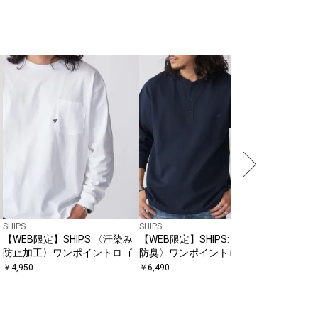
City Ambie
City Amb
い可能〉1
イロン 
￥
4,950
〔
ト
SHIPS
SHIPS
【WEB限定】SHIPS:〈汗染み
【WEB限定】SHIPS:〈抗菌・
イ
防止加工〉ワンポイントロゴ
防臭〉ワンポイントロゴ バー
ビッグシルエットヘビーウェ
ズアイ ヘンリーネック 長袖 T
￥
4,950
￥
6,490
イトTシャツ
シャツ