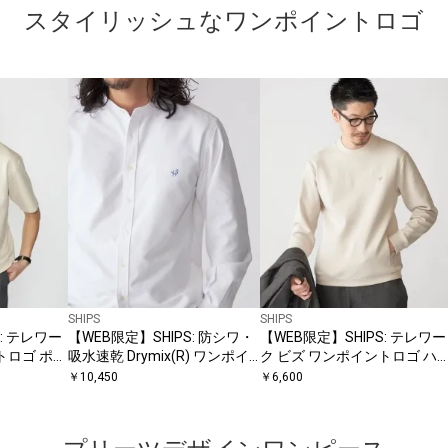
スタイリッシュなワンポイントロゴ
SHIPS
SHIPS
: テレワー
【WEB限定】SHIPS: 防シワ・
【WEB限定】SHIPS: テレワー
トロゴ ポン
吸水速乾 Drymix(R) ワンポイ
ク ビズ ワンポイントロゴ ハ
ントロゴバンドカラーシャツ
ゲージ ダブルニット スウェッ
￥
10,450
￥
6,600
ト