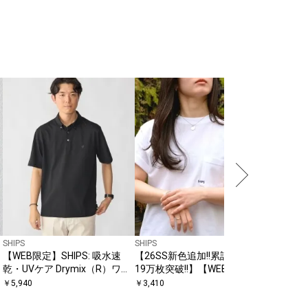
SHIPS
【WEB限
ワッペン
￥
2,970
〔
SHIPS
SHIPS
【WEB限定】SHIPS: 吸水速
【26SS新色追加!!累計販売数
乾・UVケア Drymix（R）ワン
19万枚突破!!】【WEB限定】
ポイントロゴ ボタンダウン ポ
SHIPS: マイクロ SHIPSロゴ ポ
￥
5,940
￥
3,410
ロシャツ
ケット Tシャツ