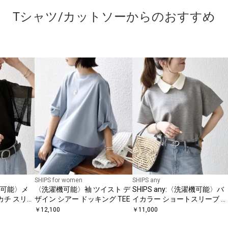
Tシャツ/カットソーからのおすすめ
SHIPS for women
SHIPS any
洗い可能〉メ
〈洗濯機可能〉袖 ツイスト デ
SHIPS any:〈洗濯機可能〉バ
カチ スリー
ザイン シアー ドッキング TEE
イカラー ショートスリーブ プ
ルオーバー
￥
12,100
￥
11,000