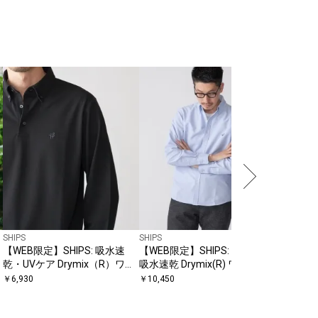
SHIPS
SHIPS
SHIPS
【WEB限定】SHIPS: 吸水速
【WEB限定】SHIPS: 防シワ・
【WEB限
乾・UVケア Drymix（R）ワン
吸水速乾 Drymix(R) ワンポイ
ク ビズ 
ポイントロゴ ボタンダウン 長
ントロゴボタンダウンシャツ
チ Tシャ
￥
6,930
￥
10,450
￥
5,940
袖ポロシャツ