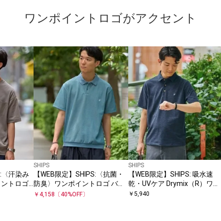
ワンポイントロゴがアクセント
SHIPS
SHIPS
S:〈汗染み
【WEB限定】SHIPS:〈抗菌・
【WEB限定】SHIPS: 吸水速
イントロゴ
防臭〉ワンポイントロゴ バー
乾・UVケア Drymix（R）ワン
ヘビーウェ
ズアイ 半袖 ポロシャツ
ポイントロゴ レギュラーカラ
￥
5,940
￥
4,158
〔
40
%OFF〕
ー ポロシャツ