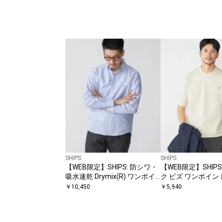
SHIPS
SHIPS
【WEB限定】SHIPS: 防シワ・
【WEB限定】SHIPS
吸水速乾 Drymix(R) ワンポイ
ク ビズ ワンポイン
ントロゴボタンダウンシャツ
チ Tシャツ
￥
10,450
￥
5,940