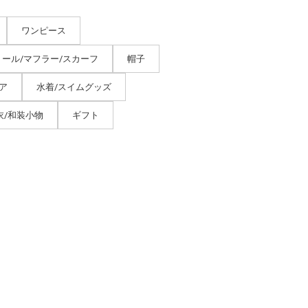
ワンピース
トール/マフラー/スカーフ
帽子
ア
水着/スイムグッズ
衣/和装小物
ギフト