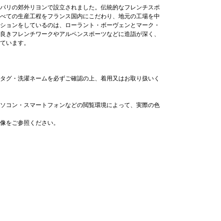
ランス・パリの郊外リヨンで設立されました。伝統的なフレンチスポ
べての生産工程をフランス国内にこだわり、地元の工場を中
ションをしているのは、ローラント・ボーヴェンとマーク・
良きフレンチワークやアルペンスポーツなどに造詣が深く、
ています。
タグ・洗濯ネームを必ずご確認の上、着用又はお取り扱いく
ソコン・スマートフォンなどの閲覧環境によって、実際の色
像をご参照ください。