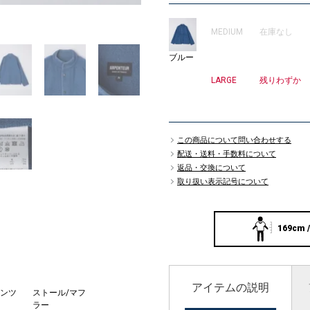
1
MEDIUM
在庫なし
ブルー
LARGE
残りわずか
この商品について問い合わせする
配送・送料・手数料について
返品・交換について
取り扱い表示記号について
169cm /
アイテムの説明
ンツ
ストール/マフ
ショルダーバッ
手袋
ラー
グ
￥3,410