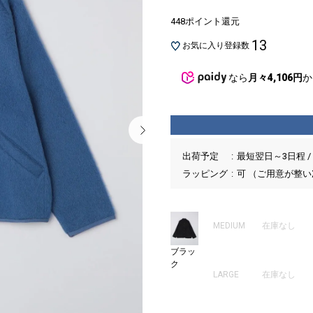
448ポイント還元
13
お気に入り登録数
なら
月々4,106円
か
出荷予定
最短翌日～3日程 /
ラッピング
可 （ご用意が整
MEDIUM
在庫なし
ブラッ
ク
LARGE
在庫なし