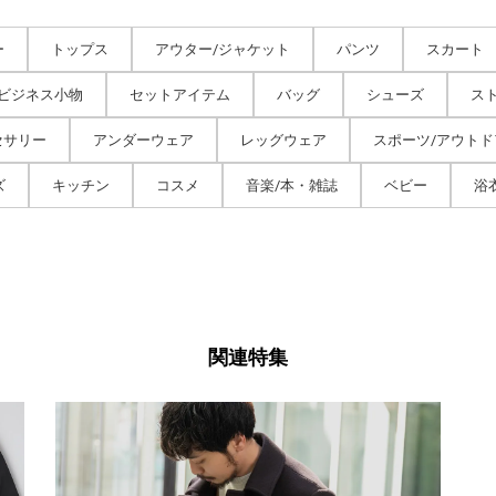
ー
トップス
アウター/ジャケット
パンツ
スカート
/ビジネス小物
セットアイテム
バッグ
シューズ
ス
セサリー
アンダーウェア
レッグウェア
スポーツ/アウトド
ズ
キッチン
コスメ
音楽/本・雑誌
ベビー
浴
関連特集