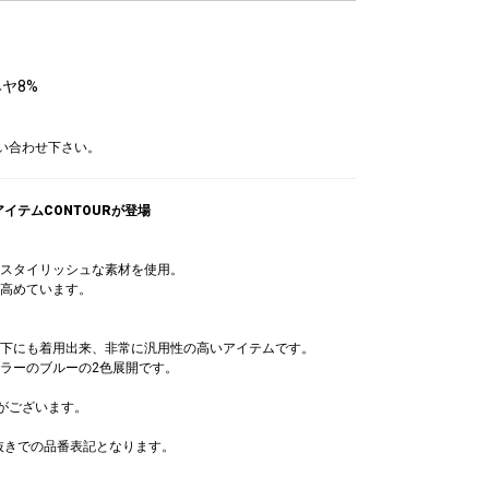
ヘヤ8%
問い合わせ下さい。
アイテムCONTOURが登場
スタイリッシュな素材を使用。
高めています。
下にも着用出来、非常に汎用性の高いアイテムです。
ラーのブルーの2色展開です。
意がございます。
)抜きでの品番表記となります。