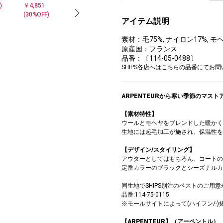
)
￥4,851
￥6,930
(30%OFF)
アイテム説明
素材：毛75%, ナイロン17%, モ
原産国：フランス
品番：〔114-05-0488〕
SHIPS各店へはこちらの品番にてお
ARPENTEURから寒い季節のマスト
【素材特性】
ウールとモヘヤをブレンドした暖かく
生地には起毛加工が施され、保温性を
【デザイン/スタイリング】
アウターとしてはもちろん、コートの
定番カラーのブラックとシーズナルカ
同生地でSHIPS別注のベストのご用
品番:114-75-0115
※モールサイトによって(ハイフン/-
【ARPENTEUR】（アーペントル）