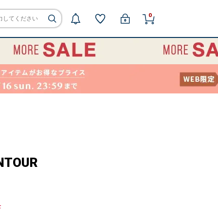
0
NTOUR
F