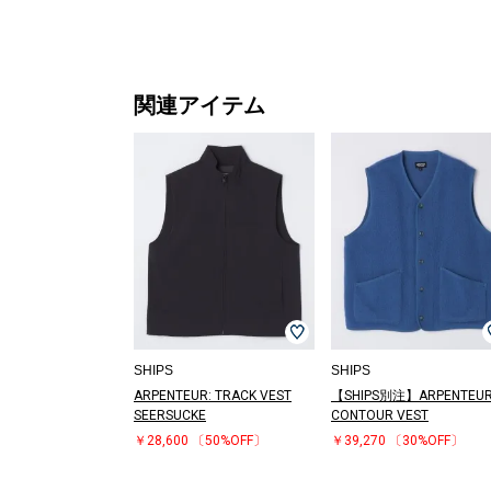
関連アイテム
SHIPS
SHIPS
ARPENTEUR: TRACK VEST
【SHIPS別注】ARPENTEUR
SEERSUCKE
CONTOUR VEST
￥28,600
〔50%OFF〕
￥39,270
〔30%OFF〕