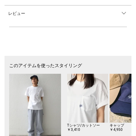
スウェットパンツながら、サイドにハンマーループとスキールポケットを
配置したカーペンターパンツ仕様。
レビュー
ウエストはドローコード(紐)付きの穿き易いシャーリング機能を施した総
ゴム仕様でストレスフリーな穿き心地。
裾にかけてストンと落ちたバギーシルエット。
裾幅が広いので様々なシューズと相性の良いパンツです。
【NEO BLUE】（ネオブルー）
1991年にLOS ANGELESのダウンタウン中心部に設立されたジーンズメー
カー。アメリカ国内および国外の上質な素材を自社で製造し高品質なデニ
ムを提供し続けています。最高品質のデニムを生産することを目指し、製
品の製造工程に誇りを持っています。
このアイテムを使ったスタイリング
【注意事項】
※末永く愛用頂く為に、アテンションタグ・洗濯ネームを必ずご確認の
上、着用又はお取り扱いください。
※撮影環境による光の当たり具合やパソコン・スマートフォンなどの閲覧
環境によって、実際の色味と異なって見える場合があります。
商品の色味は商品単体で撮影した画像をご参照ください。
Tシャツ/カットソー
キャップ
￥3,410
￥4,950