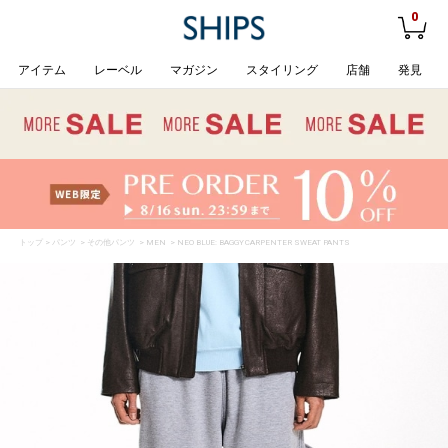
0
アイテム
レーベル
マガジン
スタイリング
店舗
発見
トップ
>
パンツ
>
その他パンツ
>
MEN
> NEO BLUE: BAGGY CARPENTER SWEAT PANTS