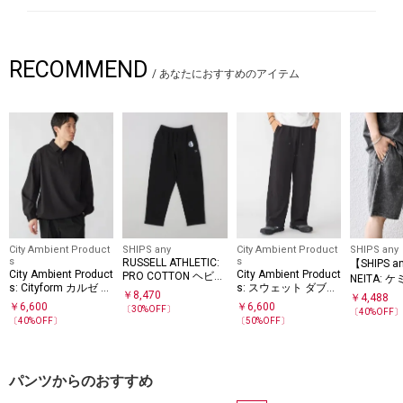
RECOMMEND
/
あなたにおすすめのアイテム
City Ambient Product
SHIPS any
City Ambient Product
SHIPS any
s
s
RUSSELL ATHLETIC:
【SHIPS 
City Ambient Product
City Ambient Product
PRO COTTON ヘビー
NEITA:
s: Cityform カルゼ テ
s: スウェット ダブル
ウェイトスウェット
ッシュ イ
￥
8,470
￥
4,488
ック ポロシャツ
ニー ペインター バギ
￥
6,600
パンツ
￥
6,600
ーツ(セッ
〔
30
%OFF〕
〔
40
%OFF
ー パンツ
〔
40
%OFF〕
〔
50
%OFF〕
応)◇
パンツからのおすすめ