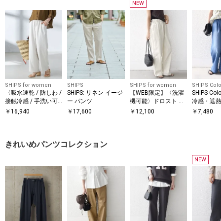
NEW
SHIPS for women
SHIPS
SHIPS for women
SHIPS Colo
〈吸水速乾 / 防しわ /
SHIPS: リネン イージ
【WEB限定】〈洗濯
SHIPS Co
接触冷感 / 手洗い可
ー パンツ
機可能〉ドロスト ベ
冷感・遮熱
能〉ツイル ドロスト
イカー パンツ
ト〉ファ
￥
16,940
￥
17,600
￥
12,100
￥
7,480
パンツ
デニム イ
ツ◇
きれいめパンツコレクション
NEW