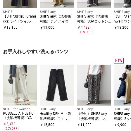
SHIPS
SHIPS any
SHIPS any
SHIPS any
【SHIPS別注】Grami
SHIPS any:〈洗濯機
SHIPS any:〈洗濯機
【SHIPS 
cci: ライトツイル パ
可能〉チノ ハイウエ
可能〉USAコットン
hwell: 
ンツ
スト セミワイド パン
裏毛 カットオフ スウ
ロゴ 刺繍
￥
18,150
￥
11,000
￥
4,488
￥
13,200
ツ
ェット パンツ
リラックス
〔
40
%OFF〕
スラック
お手入れしやすい洗えるパンツ
NEW
SHIPS for women
SHIPS any
SHIPS any
SHIPS any
RUSSELL ATHLETIC:
Healthy DENIM:〈洗
《予約》SHIPS any:
SHIPS a
〈洗濯機可能〉YALE
濯機可能〉フィット
〈洗濯機可能〉レオ
可能〉2タ
CURVE PANTS
ストレート デニム パ
パード ウエスト切替
ド パンツ
￥
8,470
￥
16,500
￥
11,000
￥
9,900
ンツ
ワイド イージー パン
〔
30
%OFF〕