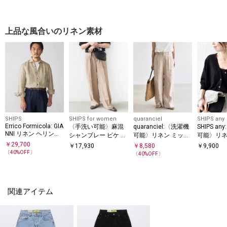
ツ
上品な風合いのリネン素材
SHIPS
SHIPS for women
quaranciel
SHIPS any
Errico Formicola: GIA
〈手洗い可能〉麻混
quaranciel:〈洗濯機
SHIPS a
NNI リネン ヘリンボ
シャンブレー ピケ 2
可能〉リネン ミック
可能〉リネ
ーン シャツ
タック パンツ
ス ワイド タック イ
ス Vネッ
￥
29,700
￥
17,930
￥
8,580
￥
9,900
ージー パンツ
シアー カ
〔
40
%OFF〕
〔
40
%OFF〕
2
関連アイテム