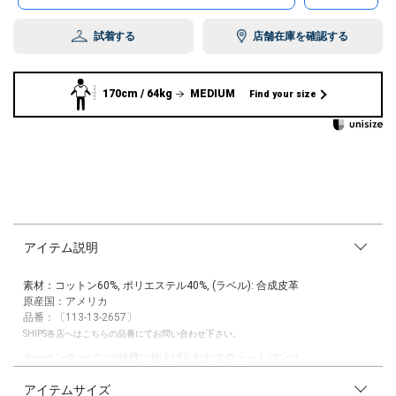
試着する
店舗在庫を確認する
170cm / 64kg
MEDIUM
Find your size
アイテム説明
素材：コットン60%, ポリエステル40%, (ラベル): 合成皮革
原産国：アメリカ
品番：〔113-13-2657〕
SHIPS各店へはこちらの品番にてお問い合わせ下さい。
カーペンターパンツ仕様に仕上げられたスウェットパンツ
アイテムサイズ
【デザイン/スタイリング】