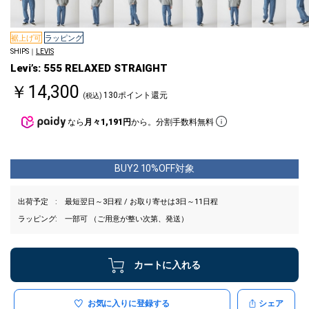
裾上げ可
ラッピング
SHIPS｜
LEVIS
Levi’s: 555 RELAXED STRAIGHT
￥14,300
130ポイント還元
(税込)
なら
月々1,191円
から。分割手数料無料
BUY2 10%OFF対象
出荷予定
最短翌日～3日程 / お取り寄せは3日～11日程
ラッピング
一部可 （ご用意が整い次第、発送）
カートに入れる
お気に入りに登録する
シェア