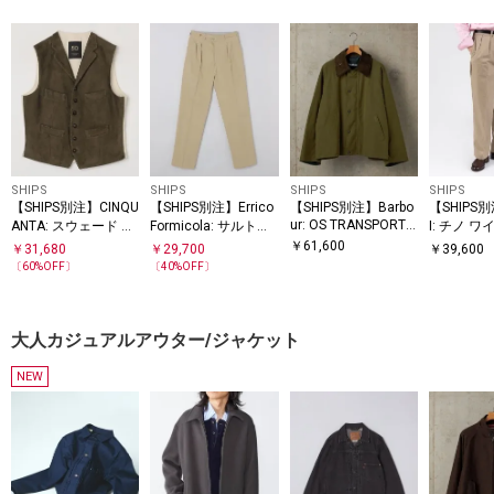
SHIPS
SHIPS
SHIPS
SHIPS
【SHIPS別注】CINQU
【SHIPS別注】Errico
【SHIPS別注】Barbo
【SHIPS
ur: OS TRANSPORT J
ANTA: スウェード ラ
Formicola: サルトリ
I: チノ 
ACKET
ペル ベスト
アル チノ スラックス
ザーズ
￥
61,600
￥
31,680
￥
29,700
￥
39,600
〔
60
%OFF〕
〔
40
%OFF〕
大人カジュアルアウター/ジャケット
NEW