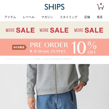
0
アイテム
レーベル
マガジン
スタイリング
店舗
発見
トップ
>
パンツ
>
デニムパンツ
>
MEN
> Levi’s: 555 RELAXED STRAIGHT