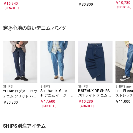
ニム
￥
10,780
ツ
￥
16,940
￥
30,800
〔
30
%OFF
〔
30
%OFF〕
穿き心地の良いデニム パンツ
SHIPS
SHIPS
SHIPS
SHIPS any
Southwick: Gate Lab
BATEAUX DE SHIPS:
Lee: FLee
YCHAI: ロブスト ロウ
el デニム イージー 1
701 ライト デニム パ
ストレッチ
デニム ソリッド パン
プリーツ パンツ
ンツ
ド デニム
ツ
￥
17,600
￥
10,230
￥
11,000
￥
30,800
〔
50
%OFF〕
〔
40
%OFF〕
SHIPS別注アイテム