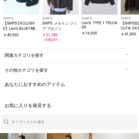
SHIPS
SHIPS
SHIPS
SHIPS
Levi’s: TYPE 1 TRUCK
【SHIPS EXCLUSIV
SHIPS: メルトン ジッ
【SHIPS
ER
CUTA: G9
E】Levi’s BLUETAB:
プ ブルゾン
ET LIGHT 
￥
16,500
TYPE I RIGID
￥
41,800
￥
49,500
￥
21,780
〔
40
%OFF〕
関連カテゴリを探す
その他カテゴリを探す
あなたにおすすめのアイテム
お気に入りを発見する