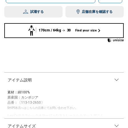
試着する
店舗在庫を確認する
170cm / 64kg
30
Find your size
アイテム説明
素材：綿100%
原産国：カンボジア
品番：〔113-13-2650〕
SHIPS各店へはこちらの品番にてお問い合わせ下さい。
Levi’sのクラシックオマージュなストレートシルエットデニム
アイテムサイズ
【素材特性】