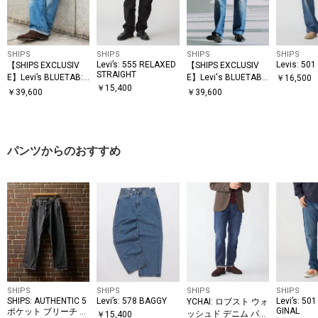
SHIPS
SHIPS
SHIPS
SHIPS
Levi’s: 555 RELAXED
Levis: 50
【SHIPS EXCLUSIV
【SHIPS EXCLUSIV
STRAIGHT
E】Levi’s BLUETAB:
E】Levi's BLUETAB:
￥
16,500
￥
15,400
ANCHOR RELAXED
ANCHOR RELAXED
￥
39,600
￥
39,600
パンツからのおすすめ
SHIPS
SHIPS
SHIPS
SHIPS
SHIPS: AUTHENTIC 5
Levi’s: 578 BAGGY
Levi’s: 501
YCHAI: ロブスト ウォ
GINAL
ポケット ブリーチ デ
ッシュド デニム パン
￥
15,400