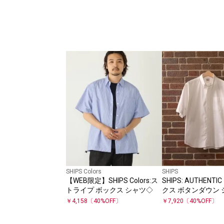
SHIPS Colors
SHIPS
【WEB限定】SHIPS Colors:ス
SHIPS: AUTHENT
トライプ ボックス シャツ◇
クス ボタンダウン
リーブ シャツ
￥
4,158
〔
40
%OFF〕
￥
7,920
〔
40
%OFF〕