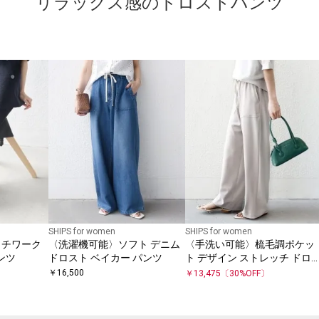
リラックス感のドロストパンツ
SHIPS for women
SHIPS for women
ッチワーク
〈洗濯機可能〉ソフト デニム
〈手洗い可能〉梳毛調ポケッ
ンツ
ドロスト ベイカー パンツ
ト デザイン ストレッチ ドロ
ト パンツ
￥
16,500
￥
13,475
〔
30
%OFF〕