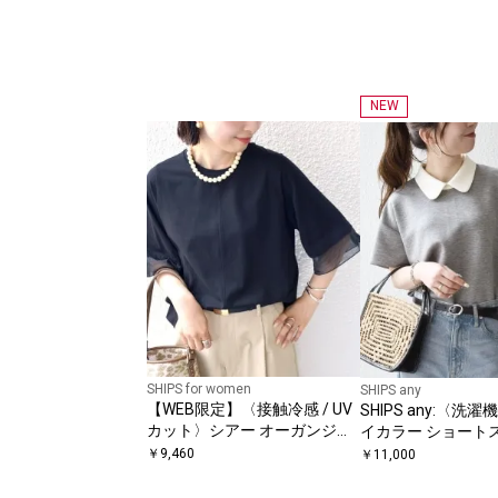
NEW
SHIPS for women
SHIPS any
【WEB限定】〈接触冷感 / UV
SHIPS any:〈洗
カット〉シアー オーガンジー
イカラー ショート
コンビ プルオーバー
ルオーバー
￥
9,460
￥
11,000