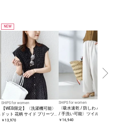
NEW
SHIPS for
【実力派
い可能〉
シャツ
￥
17,930
SHIPS for women
SHIPS for women
〈吸水速乾 / 防しわ / 接触冷感
【WEB限定】〈洗濯機可能〉
/ 手洗い可能〉ツイル ドロス
ドット 花柄 サイド プリーツ
ト パンツ
フレンチスリーブ ワンピース
￥
16,940
￥
13,970