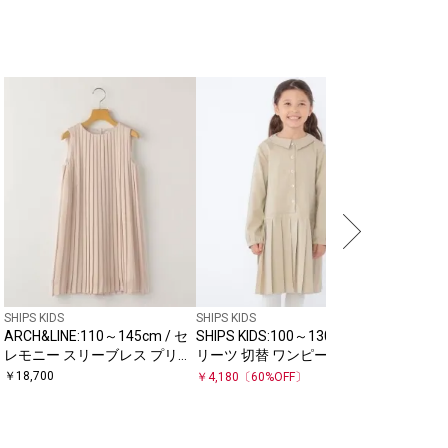
SHIPS KIDS
SHIPS KIDS
ARCH&LINE:110～145cm / セ
SHIPS KIDS:100～130cm / プ
レモニー スリーブレス プリー
リーツ 切替 ワンピース
ツ ドレス
￥
18,700
￥
4,180
〔
60
%OFF〕