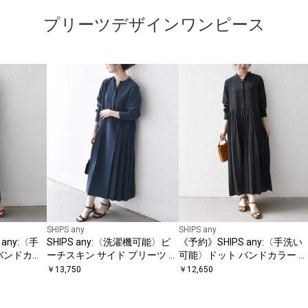
プリーツデザインワンピース
SHIPS any
SHIPS any
any:〈手
SHIPS any:〈洗濯機可能〉ピ
《予約》SHIPS any:〈手洗い
バンドカラ
ーチスキン サイド プリーツ バ
可能〉ドット バンドカラー プ
ツ ロング
ンドカラー シャツ ワンピース
リーツ ロング ワンピース
￥
13,750
￥
12,650