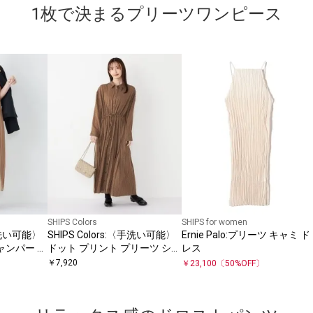
1枚で決まるプリーツワンピース
SHIPS Colors
SHIPS for women
〈手洗い可能〉
SHIPS Colors:〈手洗い可能〉
Ernie Palo:プリーツ キャミ ド
ャンパー ワ
ドット プリント プリーツ シャ
レス
ツ ワンピース
￥
7,920
￥
23,100
〔
50
%OFF〕