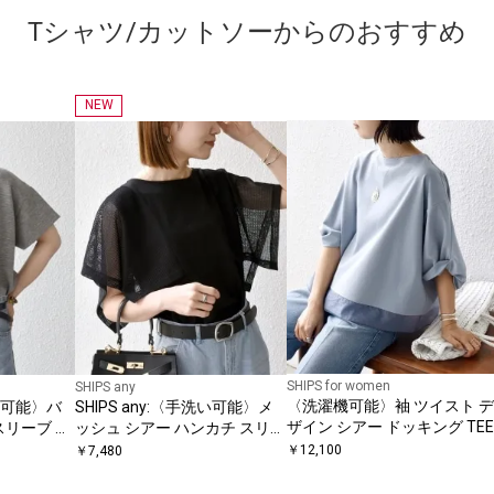
Tシャツ/カットソーからのおすすめ
NEW
SHIPS for women
SHIPS any
〈洗濯機可能〉袖 ツイスト デ
濯機可能〉バ
SHIPS any:〈手洗い可能〉メ
ザイン シアー ドッキング TEE
スリーブ プ
ッシュ シアー ハンカチ スリー
ブ ドッキング TEE
￥
12,100
￥
7,480