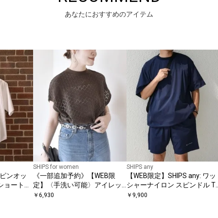
あなたにおすすめのアイテム
SHIPS for women
SHIPS any
IC ピンオッ
《一部追加予約》【WEB限
【WEB限定】SHIPS any: ワッ
 ショートス
定】〈手洗い可能〉アイレッ
シャーナイロン スピンドル T
ト クルーネック プルオーバー
シャツ＋イージーショーツ セ
￥
6,930
￥
9,900
ットアップ◆