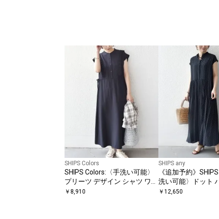
SHIPS Colors
SHIPS any
SHIPS Colors:〈手洗い可能〉
《追加予約》SHIPS 
プリーツ デザイン シャツ ワン
洗い可能〉ドット 
ピース2◇
ー フレンチ プリー
￥
8,910
￥
12,650
ワンピース