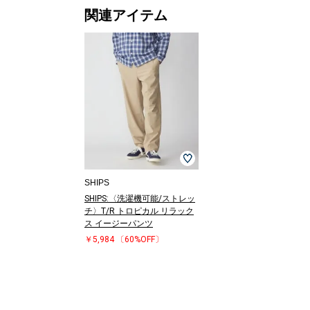
関連アイテム
SHIPS
SHIPS:〈洗濯機可能/ストレッ
チ〉T/R トロピカル リラック
ス イージーパンツ
￥5,984
〔60%OFF〕