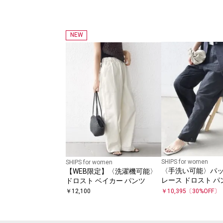
NEW
SHIPS for women
SHIPS for women
〈手洗い可能〉パ
【WEB限定】〈洗濯機可能〉
レース ドロスト パ
ドロスト ベイカー パンツ
￥
12,100
￥
10,395
〔
30
%OFF〕