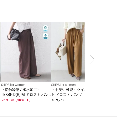
SHIPS Colo
SHIPS 
カットデ
◇
￥
6,930
SHIPS for women
SHIPS for women
〈接触冷感 / 撥水加工〉
〈手洗い可能〉ツイル ポケッ
ス
TEXBRID(R) 裾 ドロスト パン
ト ドロスト パンツ
ツ
￥
19,250
￥
13,090
〔
30
%OFF〕