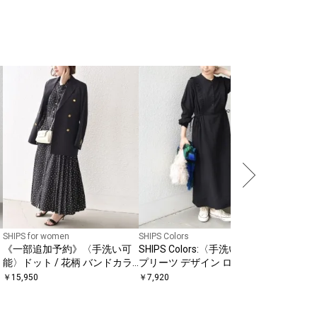
SHIPS for women
SHIPS Colors
SHIPS Colo
《一部追加予約》〈手洗い可
SHIPS Colors:〈手洗い可能〉
SHIPS 
能〉ドット / 花柄 バンドカラ
プリーツ デザイン ロングスリ
プリーツ 
ー サイド プリーツ ワンピース
ーブ ワンピース◇
ンピース
￥
15,950
￥
7,920
￥
6,776
〔