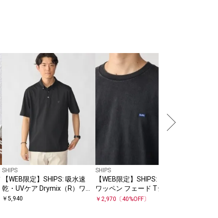
SHIPS
【26SS
19万枚突
SHIPS:
￥
3,410
ケット T
SHIPS
SHIPS
【WEB限定】SHIPS: 吸水速
【WEB限定】SHIPS: マイクロ
乾・UVケア Drymix（R）ワン
ワッペン フェード Tシャツ
ポイントロゴ ボタンダウン ポ
￥
5,940
￥
2,970
〔
40
%OFF〕
ロシャツ