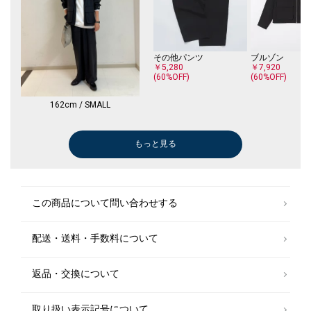
その他パンツ
ブルゾン
￥5,280
￥7,920
(60%OFF)
(60%OFF)
162cm / SMALL
もっと見る
その他パンツ
その他パンツ
ベスト
ベスト
￥6,600
￥5,060
￥7,425
￥7,425
(50%OFF)
(60%OFF)
(50%OFF)
(50%OFF)
この商品について問い合わせする
配送・送料・手数料について
返品・交換について
取り扱い表示記号について