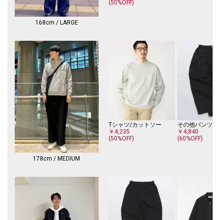
(50%OFF)
「Ambient」とは、「周囲の」「包囲した」「辺り一面の」などの意味を
持ち、
168cm / LARGE
電子音楽の1ジャンルとして「環境音楽/Ambient Music」としても使われ
ています。
【City Ambient Products】直訳すると〈都市環境製品〉となり、現代の
都市生活に溶け込むプロダクトを提案していきます。
【注意事項】
※末永く愛用頂く為に、アテンションタグ・洗濯ネームを必ずご確認の
上、着用又はお取り扱いください。
※撮影環境による光の当たり具合やパソコン・スマートフォンなどの閲覧
環境によって、実際の色味と異なって見える場合があります。
Tシャツ/カットソー
その他パンツ
商品の色味は商品単体で撮影した画像をご参照ください。
￥4,235
￥4,840
(50%OFF)
(60%OFF)
178cm / MEDIUM