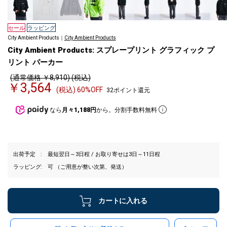
セール
ラッピング
City Ambient Products｜
City Ambient Products
City Ambient Products: スプレープリント グラフィック プ
リント パーカー
(通常価格 ￥8,910) (税込)
￥3,564
(税込) 60%OFF
32ポイント還元
なら
月々1,188円
から。分割手数料無料
出荷予定
最短翌日～3日程 / お取り寄せは3日～11日程
ラッピング
可 （ご用意が整い次第、発送）
カートに入れる