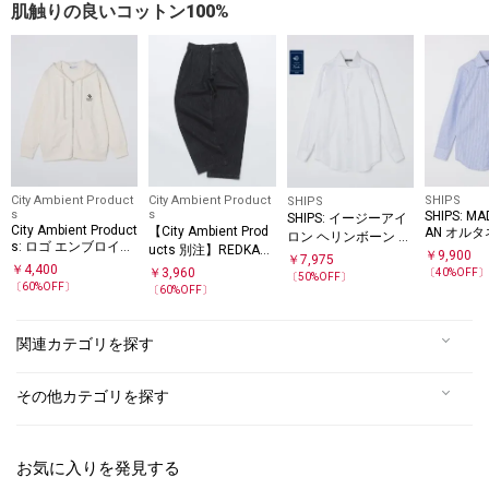
肌触りの良いコットン100%
City Ambient Product
City Ambient Product
SHIPS
SHIPS
s
s
SHIPS: MA
SHIPS: イージーアイ
City Ambient Product
【City Ambient Prod
AN オルタ
ロン ヘリンボーン ホ
s: ロゴ エンブロイダ
ucts 別注】REDKAP:
トライプ 
リゾンタルカラー シ
￥
9,900
￥
7,975
リー ジップ パーカー
ストレートデニム
￥
4,400
ー シャツ
￥
3,960
ャツ
〔
40
%OFF
〔
50
%OFF〕
〔
60
%OFF〕
〔
60
%OFF〕
関連カテゴリを探す
その他カテゴリを探す
お気に入りを発見する