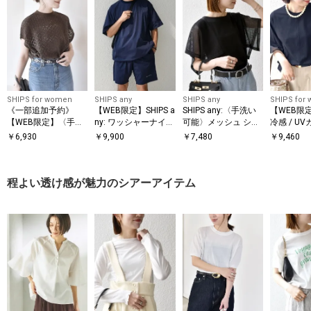
SHIPS for women
SHIPS any
SHIPS any
SHIPS for
《一部追加予約》
【WEB限定】SHIPS a
SHIPS any:〈手洗い
【WEB限
【WEB限定】〈手洗
ny: ワッシャーナイロ
可能〉メッシュ シア
冷感 / U
い可能〉アイレット
ン スピンドル Tシャ
ー ハンカチ スリーブ
アー オー
￥
6,930
￥
9,900
￥
7,480
￥
9,460
クルーネック プルオ
ツ＋イージーショー
ドッキング TEE
ンビ プル
ーバー
ツ セットアップ◆
程よい透け感が魅力のシアーアイテム