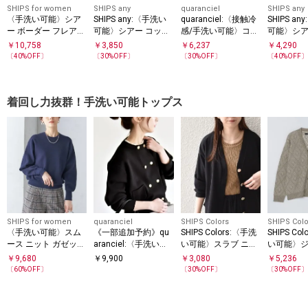
SHIPS for women
SHIPS any
quaranciel
SHIPS any
〈手洗い可能〉シア
SHIPS any:〈手洗い
quaranciel:〈接触冷
SHIPS a
ー ボーダー フレア
可能〉シアー コット
感/手洗い可能〉コン
可能〉シア
スリーブ 半袖 ブラウ
ン ボトルネック メロ
パクト シアー ニット
ゴ TEE
￥
10,758
￥
3,850
￥
6,237
￥
4,290
TEE
ス
ウ プルオーバー
〔
40
%OFF〕
〔
30
%OFF〕
〔
30
%OFF〕
〔
40
%OFF
着回し力抜群！手洗い可能トップス
SHIPS for women
quaranciel
SHIPS Colors
SHIPS Colo
〈手洗い可能〉スム
《一部追加予約》qu
SHIPS Colors:〈手洗
SHIPS Co
ース ニット ガゼット
aranciel:〈手洗い可
い可能〉スラブ ニッ
い可能〉
プルオーバー
能〉ノーカラー ダブ
ト タンクトップ◇
モール カ
￥
9,680
￥
9,900
￥
3,080
￥
5,236
ル ボタン ジャケット
〔
60
%OFF〕
〔
30
%OFF〕
〔
30
%OFF
カーディガン