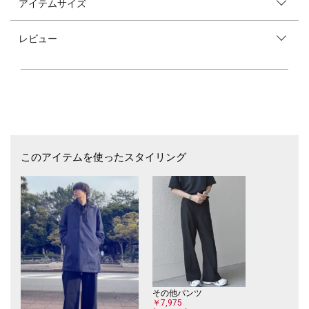
アイテムサイズ
【素材特性】
コットンとポリエステルを混合したふっくらとした軽さあるスウェット素
レビュー
材を使用。
生地の程よい厚みと裏起毛により、秋口から冬にかけて着用いただけるパ
ーカーに仕上がっております。
【デザイン】
▼ホワイト・ブラック
フロントには動きのあるメッセージ性の強いロゴをプリント。
バックにはスプレーで描かれたようなデザインをプリント。
▼グレー・ライトグリーン
このアイテムを使ったスタイリング
フロントにはワンポイントのロゴをプリント。
バックにはメッセージ性の強いストリートカルチャーを感じるデザインに
仕上げています。
ベーシックなサイズ感でアウターのインナーとしては勿論、目を惹くプリ
ントが施されているので一枚で着ていただいても様になります。
【City Ambient Products】（シティ アンビエント プロダクツ）
SHIPSが提案する新レーベル【City Ambient Products】（シティ アンビ
エント プロダクツ）。
Urban / Revival / Culture を軸に、境界を超えた自由な表現を追求。
その他パンツ
ファッションを愛するすべての人達に向けたニュースタンダード。
￥7,975