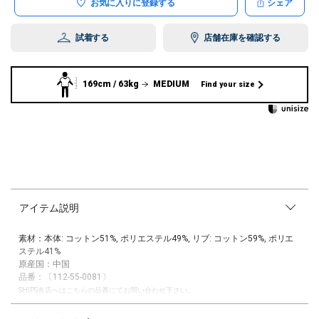
お気に入りに登録する
シェア
試着する
店舗在庫を確認する
169cm / 63kg
MEDIUM
Find your size
アイテム説明
素材：本体: コットン51%, ポリエステル49%, リブ: コットン59%, ポリエ
ステル41%
原産国：中国
品番：〔112-55-0081〕
SHIPS各店へはこちらの品番にてお問い合わせ下さい。
City Ambient Productsのグラフィックパーカー