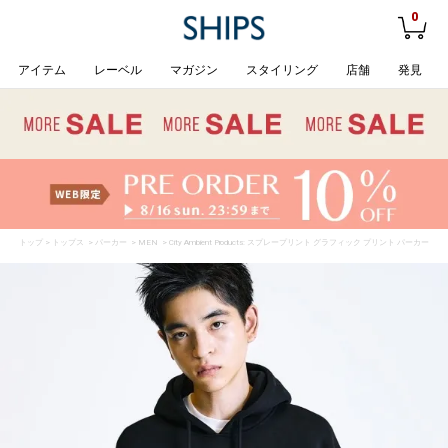
0
アイテム
レーベル
マガジン
スタイリング
店舗
発見
トップ
>
トップス
>
パーカー
>
MEN
> City Ambient Products: スプレープリント グラフィック プリント パーカー