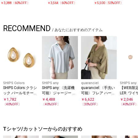
￥3,388〔60%OFF〕
￥3,564〔60%OFF〕
￥5,500〔50%OFF〕
RECOMMEND
/
あなたにおすすめのアイテム
SHIPS Colors
SHIPS any
quaranciel
SHIPS any
SHIPS Colors:クラシ
SHIPS any:〈洗濯機
quaranciel:〈手洗い
【WEB限定
ック パールモチーフ
可能〉ジャージー ワ
可能〉フレア ハーフ
LER: ワ
ピアス
イド スキッパー ポロ
スリーブ バンドカラ
ム ストー
￥
1,782
￥
4,488
￥
6,622
￥
2,046
プルオーバー
ー スキッパー シャツ
〔
40
%OFF〕
〔
40
%OFF〕
〔
30
%OFF〕
〔
40
%OFF
Tシャツ/カットソーからのおすすめ