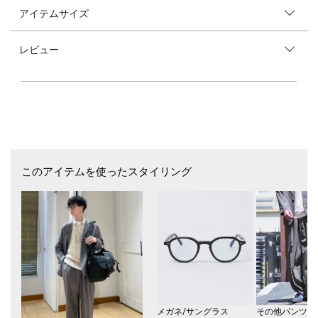
登場！
アイテムサイズ
【デザイン】
愛らしいDOG＆CAT Tシャツを別注。
レビュー
プリントはフロントとバックの2展開となっております。
レギュラーフィットのため、一枚でも、羽織りのインナーとしても着用で
きます。
プリント違いで揃えてみたり、ペアルックもおすすめです。
同シリーズTシャツ品番
品番：112-10-0321
同シリーズキャップ品番
品番:：118-50-0110
このアイテムを使ったスタイリング
同シリーズバッグ品番
品番:：118-40-0118
同シリーズハンカチ品番
品番:：118-60-0030
※モールサイトによって(ハイフン/-)抜きでの品番表記となります。
【Ben Lenovitz】（ベン・レノビッツ）
New York在住のアーティストであり、「Art on Block」の創業者であるBe
メガネ/サングラス
その他パンツ