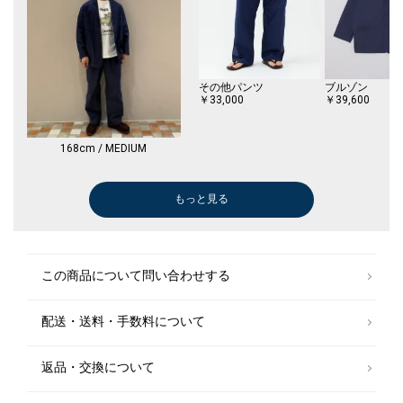
※末永く愛用頂く為に、アテンションタグ・洗濯ネームを必ずご確認の
上、着用又はお取り扱いください。
※撮影環境による光の当たり具合やパソコン・スマートフォンなどの閲覧
環境によって、実際の色味と異なって見える場合があります。
商品の色味は商品単体で撮影した画像をご参照ください。
その他パンツ
ブルゾン
￥33,000
￥39,600
※画像の商品はサンプルです。
実際の商品と仕様、加工、サイズが若干異なる場合がございます。
168cm / MEDIUM
もっと見る
デニムパンツ
ハンカチ/バンダナ
シャツ
ショルダーバッグ
メガネ/サングラス
その他パンツ
デニムパンツ
メガネ/サングラス
ショート/ハーフパンツ
シャツ
スラックス
シャツ
シャツ
シャツ
シャツ
スラックス
その他パンツ
ベルト/サスペンダー
その他パンツ
シャツ
シャツ
シャツ
メガネ/サングラス
メガネ/サングラス
メガネ/サングラス
メガネ/サングラス
メガネ/サングラス
シャツ
シャツ
キャップ
その他パンツ
その他シャツ・
その他パンツ
キャップ
スニーカー
デニムパンツ
ショルダーバッ
ショート/ハー
その他パンツ
その他パンツ
ショルダーバッ
ショルダーバッ
キャップ
その他パンツ
その他パンツ
ポロシャツ
デニムパンツ
デニムパンツ
デニムパンツ
デニムパンツ
スラックス
￥12,100
￥1,980
￥14,300
￥7,920
￥9,900
￥12,320
￥5,500
￥14,520
￥6,600
￥5,225
￥4,950
￥5,940
￥9,240
￥6,622
￥8,250
￥5,940
￥5,082
￥9,460
￥4,950
￥5,676
￥9,240
￥7,700
￥8,800
￥14,520
￥14,520
￥9,900
￥7,700
￥5,676
￥5,940
￥3,410
￥16,500
￥12,320
￥6,600
￥9,900
￥18,700
￥9,900
￥5,214
￥4,620
￥11,935
￥5,082
￥8,470
￥15,400
￥8,470
￥4,620
￥9,625
￥4,950
￥5,346
￥5,500
￥5,500
￥10,230
￥5,500
￥5,940
(40%OFF)
(30%OFF)
(50%OFF)
(40%OFF)
(50%OFF)
(50%OFF)
(50%OFF)
(40%OFF)
(40%OFF)
(30%OFF)
(40%OFF)
(40%OFF)
(40%OFF)
(50%OFF)
(40%OFF)
(40%OFF)
(50%OFF)
(40%OFF)
(40%OFF)
(40%OFF)
(40%OFF)
(30%OFF)
(40%OFF)
(40%OFF)
(40%OFF)
(40%OFF)
(30%OFF)
(40%OFF)
(30%OFF)
(50%OFF)
(40%OFF)
(50%OFF)
(50%OFF)
(40%OFF)
(50%OFF)
(40%OFF)
シャツ
この商品について問い合わせする
￥5,940
(40%OFF)
配送・送料・手数料について
メガネ/サングラス
￥14,520
(40%OFF)
返品・交換について