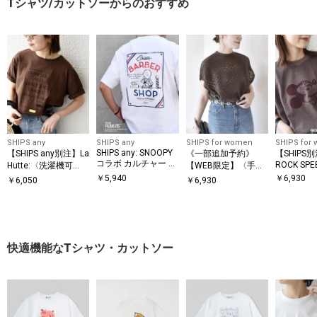
Tシャツ/カットソーからのおすすめ
SHIPS any
SHIPS any
SHIPS for women
SHIPS for
SHIPS any: SNOOPY
【SHIPS any別注】La
《一部追加予約》
【SHIPS
コラボ カルチャー グ
ROCK SPE
Hutte:〈洗濯機可
【WEB限定】〈手洗
/ TEE
ラフィック バック プ
能〉デザイン ロゴ プ
い可能〉アイレット
￥
5,940
￥
6,930
￥
6,050
￥
6,930
リント Tシャツ◇
リント TEE 26SS
クルーネック プルオ
ーバー
快適機能なTシャツ・カットソー