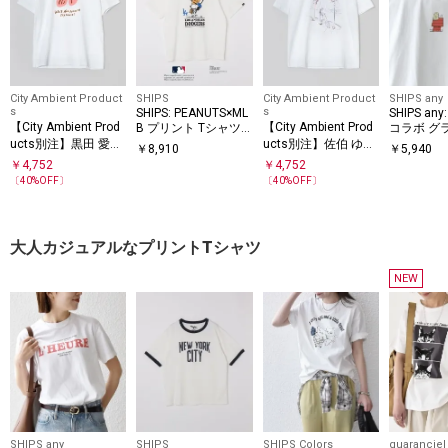
City Ambient Product
SHIPS
City Ambient Product
SHIPS any
s
s
SHIPS: PEANUTS×ML
SHIPS any
【City Ambient Prod
【City Ambient Prod
B プリント Tシャツ 2
コラボ グ
ucts別注】黒田 愛里:
6SS
ucts別注】佐伯 ゆう
プリント 
￥
8,910
￥
5,940
アート Tシャツ
子: アート Tシャツ
￥
4,752
￥
4,752
〔
40
%OFF〕
〔
40
%OFF〕
大人カジュアルなプリントTシャツ
NEW
SHIPS any
SHIPS
SHIPS Colors
quaranciel