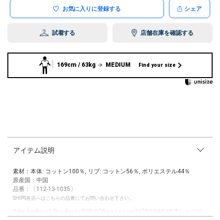
お気に入りに登録する
シェア
試着する
店舗在庫を確認する
169cm / 63kg
MEDIUM
Find your size
アイテム説明
素材：本体: コットン100％, リブ: コットン56％, ポリエステル44％
原産国：中国
品番：〔112-13-1035〕
SHIPS各店へはこちらの品番にてお問い合わせ下さい。
City Ambient Products別注の”Ben Lenovitz”DOG&CAT Tシャツが