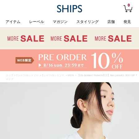
0
アイテム
レーベル
マガジン
スタイリング
店舗
発見
トップ
>
Tシャツ/カットソー
>
Tシャツ/カットソー
>
MEN
> 【City Ambient Products別注】Ben Lenovitz: DOG CAT T
シャツ