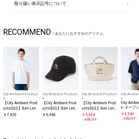
取り扱い表示記号について
RECOMMEND
/
あなたにおすすめのアイテム
City Ambient Product
City Ambient Product
City Ambient Product
City Ambie
s
s
s
s
City Ambie
【City Ambient Prod
【City Ambient Prod
【City Ambient Prod
s: オープ
ucts別注】Ben Leno
ucts別注】Ben Leno
ucts別注】Ben Leno
ェック シ
vitz: DOG CAT PERS
vitz: DOG CAT キャッ
vitz: DOG CAT バッグ
￥
5,940
￥
7,920
￥
5,940
￥
3,564
ON Tシャツ
ーブ シャ
プ
〔
40
%OFF
〔
40
%OFF〕