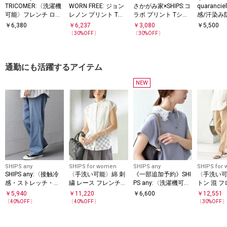
TRICOMER:〈洗濯機
WORN FREE: ジョン
さかがみ家×SHIPS:コ
quaranc
可能〉フレンチ ロゴ
レノン プリント Tシ
ラボ プリント Tシャ
感/汗染み
プリント TEE
ャツ
ツ◇
洗濯機可能
￥
6,380
￥
6,237
￥
3,080
￥
5,500
リント TE
〔
30
%OFF〕
〔
30
%OFF〕
通勤にも活躍するアイテム
NEW
SHIPS any
SHIPS for women
SHIPS any
SHIPS for
SHIPS any:〈接触冷
〈手洗い可能〉綿 刺
《一部追加予約》SHI
〈手洗い
感・ストレッチ・遮
繍 レース フレンチス
PS any:〈洗濯機可
トン 混 フ
熱等〉ハイブリッド
リーブ ブラウス
能〉レース カラー フ
ック テー
￥
5,940
￥
11,220
￥
6,600
￥
12,551
リネン イージーパン
レンチスリーブ ポロ
ツ
〔
40
%OFF〕
〔
40
%OFF〕
〔
30
%OFF
ツ (セットアップ対
プルオーバー
応)◇