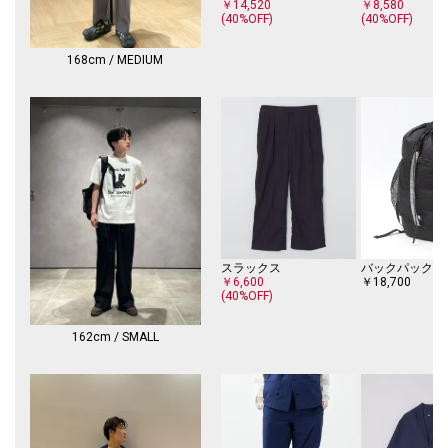
n Lenovitz（ベン・レノビッツ）。
￥14,520
￥8,580
(40%OFF)
(40%OFF)
Ben Lenovitzは、NYブルックリンのブランド＆ショップ「Fishs Eddy」
の創設者である、Julie Gaines（ジュリー・ゲインズ）とDave Lenovitz
（デイブ・レノヴィッツ）のもとに生まれ、幼少からアートに囲まれ育ち
168cm / MEDIUM
ました。
動物をモチーフに、ポップとフォークアートを組み合わせたユーモア溢れ
る彼の作品は、瞬く間に話題を呼び、テレビ番組への作品提供など活躍は
多岐にわたります。
愛するペットが主役となる、世界に1枚だけのアートピースをお楽しみく
ださい。
【City Ambient Products】（シティ アンビエント プロダクツ）
SHIPSが提案する新レーベル【City Ambient Products】（シティ アンビ
エント プロダクツ）。
Urban / Revival / Culture を軸に、境界を超えた自由な表現を追求。
スラックス
バックパック/
ファッションを愛するすべての人達に向けたニュースタンダード。
￥6,600
￥18,700
(40%OFF)
「Ambient」とは、「周囲の」「包囲した」「辺り一面の」などの意味を
持ち、
162cm / SMALL
電子音楽の1ジャンルとして「環境音楽/Ambient Music」としても使われ
ています。
【City Ambient Products】直訳すると〈都市環境製品〉となり、現代の
都市生活に溶け込むプロダクトを提案していきます。
【注意事項】