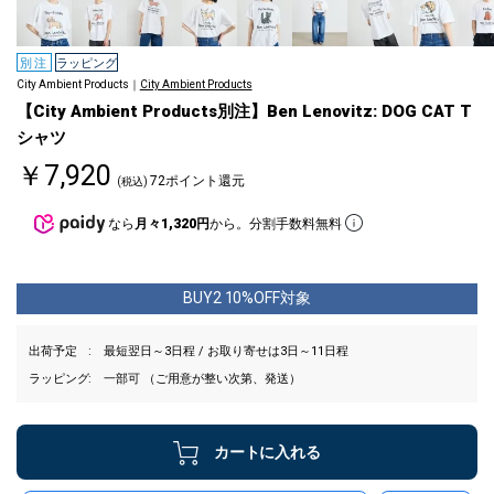
別注
ラッピング
City Ambient Products｜
City Ambient Products
【City Ambient Products別注】Ben Lenovitz: DOG CAT T
シャツ
￥7,920
72ポイント還元
(税込)
なら
月々1,320円
から。分割手数料無料
BUY2 10%OFF対象
出荷予定
最短翌日～3日程 / お取り寄せは3日～11日程
ラッピング
一部可 （ご用意が整い次第、発送）
カートに入れる