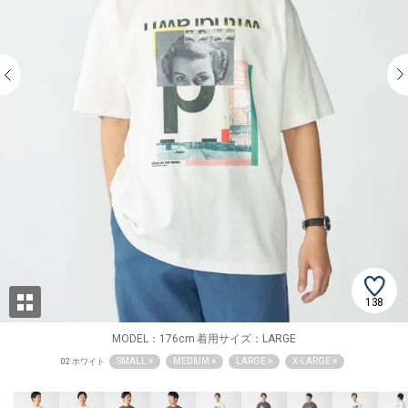
138
MODEL：176cm 着用サイズ：LARGE
SMALL ×
MEDIUM ×
LARGE ×
X-LARGE ×
02 ホワイト