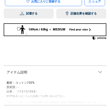
お気に入りに登録する
シェア
試着する
店舗在庫を確認する
169cm / 63kg
MEDIUM
Find your size
アイテム説明
素材：コットン100%
原産国：-
品番：〔112-13-1034〕
SHIPS各店へはこちらの品番にてお問い合わせ下さい。
フロントプリントが目を惹くKILLIMAN JAH LOW WORKS（キリマンジ
ャロワークス）とコラボしたプリントTシャツ