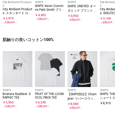
City Ambient Product
SHIPS
SHIPS
City Ambie
s
s
SHIPS: Kevin Cummi
SHIPS: UNDYED オー
City Ambient Product
City Ambie
ns Patti Smith プリン
ガニック プリント T
s: スタンダード ロゴ
s: SHELT
ト Tシャツ
シャツ
￥
4,455
￥
4,950
プリント ロングスリ
フィック 
￥
2,970
￥
3,168
〔
50
%OFF〕
〔
50
%OFF〕
ーブ Tシャツ
ツ
〔
50
%OFF〕
〔
60
%OFF
肌触りの良いコットン100%
SHIPS
SHIPS
SHIPS
SHIPS
Brixtons Baddest: G
FRUIT OF THE LOOM:
SHIPS: TH
【SHIPS別注】Cham
RAPHIC TEE
3COL PACK TEE
ショートス
pion: リバースウィー
ゴ Tシャツ
￥
3,960
￥
6,545
ブ スウェット スタン
￥
8,910
￥
8,580
〔
50
%OFF〕
〔
30
%OFF〕
ド ジップ カーディガ
〔
40
%OFF〕
ン