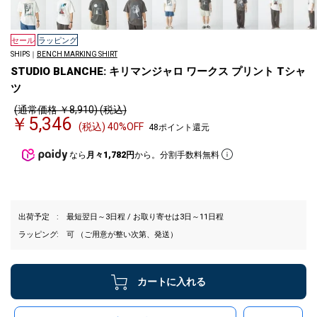
セール
ラッピング
SHIPS｜
BENCH MARKING SHIRT
STUDIO BLANCHE: キリマンジャロ ワークス プリント Tシャ
ツ
(通常価格 ￥8,910) (税込)
￥5,346
(税込) 40%OFF
48ポイント還元
なら
月々1,782円
から。分割手数料無料
出荷予定
最短翌日～3日程 / お取り寄せは3日～11日程
ラッピング
可 （ご用意が整い次第、発送）
カートに入れる