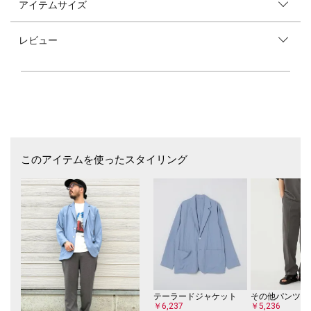
アイテムサイズ
【素材特性】
古着のような風合いのコットン100％オリジナルボディ。
レビュー
袖と裾の縫製は90年代前半までに見られたシングルステッチを採用。
【デザイン】
KILLIMAN JAH LOW WORKS（キリマンジャロワークス）とのコラボレー
ションアイテム。
独特なフロントプリントが目を惹くデザインです。
【スタイリング】
インパクトのあるフロントプリント、古着のような風合いで1枚でも様に
なります。
このアイテムを使ったスタイリング
上からシャツを羽織ってプリントを覗かせるのもオススメ。
【KILLIMAN JAH LOW WORKS】（キリマンジャロワークス）
次の時代、次の文化を体現する様々なブランド、アイテムをセレクトし、
発信するStudio Blanche(スタジオ・ブランシュ)と2013年から本格的にコ
ラージュでの作品制作を独学で始め、ダダイズム的でありながら、
枠にとらわれない多様なコラージュ作品を多数生み出し、さまざまなミュ
ージシャンのアートワークや、アパレルブランドとのコラボレーションな
ど活動の幅を広げている
【注意事項】
テーラードジャケット
その他パンツ
※末永く愛用頂く為に、アテンションタグ・洗濯ネームを必ずご確認の
￥6,237
￥5,236