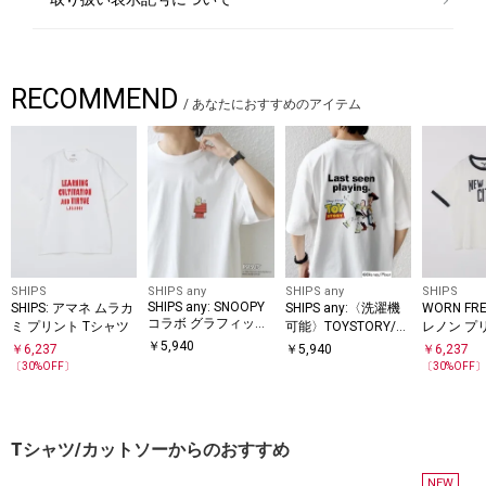
RECOMMEND
/
あなたにおすすめのアイテム
SHIPS
SHIPS any
SHIPS any
SHIPS
SHIPS any: SNOOPY
SHIPS: アマネ ムラカ
SHIPS any:〈洗濯機
WORN FR
コラボ グラフィック
ミ プリント Tシャツ
可能〉TOYSTORY/ト
レノン プ
プリント Tシャツ◇
イ・ストーリー/ メッ
ャツ
￥
5,940
￥
6,237
￥
5,940
￥
6,237
セージ プリント ロゴ
〔
30
%OFF〕
〔
30
%OFF
Tシャツ
Tシャツ/カットソーからのおすすめ
NEW