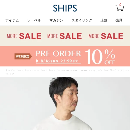
0
アイテム
レーベル
マガジン
スタイリング
店舗
発見
トップ
>
Tシャツ/カットソー
>
Tシャツ/カットソー
>
MEN
> STUDIO BLANCHE: キリマンジャロ ワークス プリント
Tシャツ