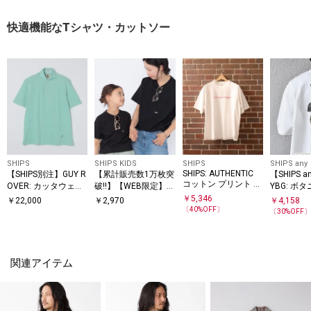
快適機能なTシャツ・カットソー
SHIPS
SHIPS KIDS
SHIPS
SHIPS any
SHIPS: AUTHENTIC
【SHIPS別注】GUY R
【累計販売数1万枚突
【SHIPS 
コットン プリント T
OVER: カッタウェイ
破!!】【WEB限定】S
YBG: ボ
シャツ
カラー メランジ ポロ
HIPS KIDS:100～160
ント リラ
￥
5,346
￥
22,000
￥
2,970
￥
4,158
シャツ
cm /SHIPS マイクロ
ャツ◇
〔
40
%OFF〕
〔
30
%OFF
ロゴ Tシャツ
関連アイテム