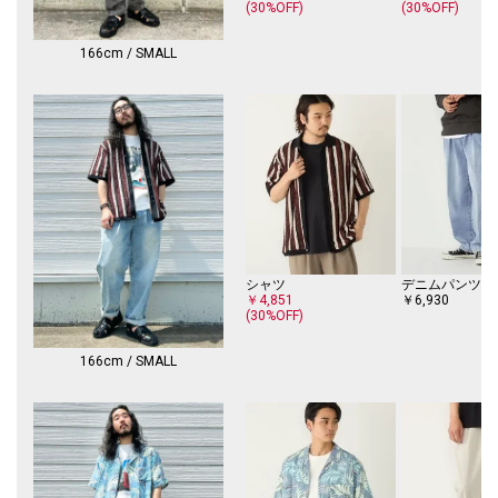
(30%OFF)
(30%OFF)
上、着用又はお取り扱いください。
※撮影環境による光の当たり具合やパソコン・スマートフォンなどの閲覧
166cm / SMALL
環境によって、実際の色味と異なって見える場合があります。
商品の色味は商品単体で撮影した画像をご参照ください。
※画像の商品はサンプルです。
実際の商品と仕様、加工、サイズが若干異なる場合がございます。
シャツ
デニムパンツ
￥4,851
￥6,930
(30%OFF)
166cm / SMALL