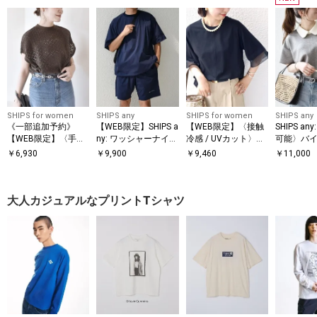
SHIPS for women
SHIPS any
SHIPS for women
SHIPS any
《一部追加予約》
【WEB限定】SHIPS a
【WEB限定】〈接触
SHIPS a
【WEB限定】〈手洗
ny: ワッシャーナイロ
冷感 / UVカット〉シ
可能〉バイ
い可能〉アイレット
ン スピンドル Tシャ
アー オーガンジー コ
ョートスリ
￥
6,930
￥
9,900
￥
9,460
￥
11,000
クルーネック プルオ
ツ＋イージーショー
ンビ プルオーバー
オーバー
ーバー
ツ セットアップ◆
大人カジュアルなプリントTシャツ