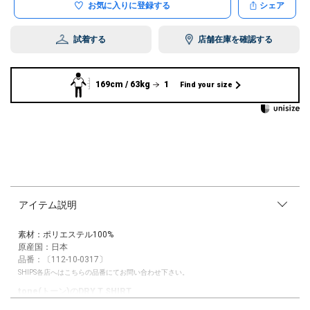
お気に入りに登録する
シェア
試着する
店舗在庫を確認する
169cm / 63kg
1
Find your size
アイテム説明
素材：ポリエステル100%
原産国：日本
品番：〔112-10-0317〕
SHIPS各店へはこちらの品番にてお問い合わせ下さい。
tone(トーン)のDRY T SHIRT