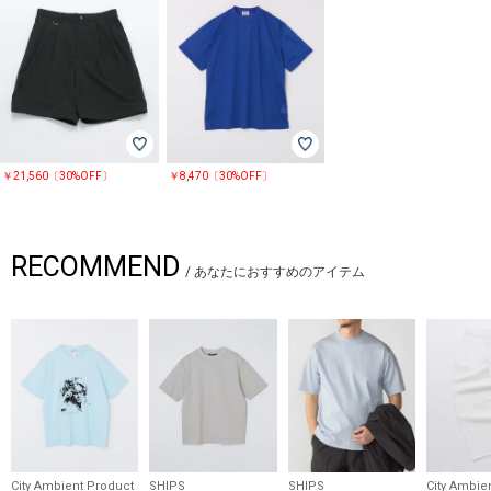
※撮影環境による光の当たり具合やパソコン・スマートフォンなどの閲覧
環境によって、実際の色味と異なって見える場合があります。
商品の色味は商品単体で撮影した画像をご参照ください。
￥21,560〔30%OFF〕
￥8,470〔30%OFF〕
RECOMMEND
/
あなたにおすすめのアイテム
City Ambient Product
SHIPS
SHIPS
City Ambie