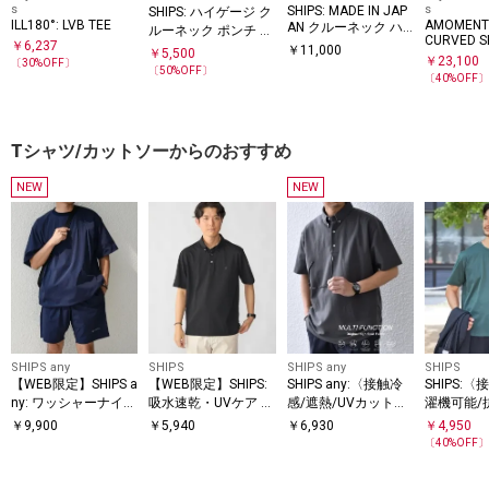
s
s
SHIPS: MADE IN JAP
SHIPS: ハイゲージ ク
ILL180°: LVB TEE
AMOMENT
AN クルーネック ハ
ルーネック ポンチ T
CURVED 
￥
6,237
イゲージ ポンチ ライ
シャツ
￥
11,000
￥
5,500
￥
23,100
〔
30
%OFF〕
ト Tシャツ
〔
50
%OFF〕
〔
40
%OFF
Tシャツ/カットソーからのおすすめ
NEW
NEW
SHIPS any
SHIPS
SHIPS any
SHIPS
【WEB限定】SHIPS a
【WEB限定】SHIPS:
SHIPS any:〈接触冷
SHIPS:
ny: ワッシャーナイロ
吸水速乾・UVケア Dr
感/遮熱/UVカット機
濯機可能/
ン スピンドル Tシャ
ymix（R）ワンポイ
能等〉サマーファン
COOL TO
￥
9,900
￥
5,940
￥
6,930
￥
4,950
ツ＋イージーショー
ントロゴ ボタンダウ
クション 鹿の子 ボタ
Tシャツ
〔
40
%OFF
ツ セットアップ◆
ン ポロシャツ
ンダウンポロシャツ
◇