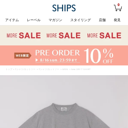
0
アイテム
レーベル
マガジン
スタイリング
店舗
発見
トップ
>
Tシャツ/カットソー
>
Tシャツ/カットソー
>
MEN
> tone: DRY T SHIRT