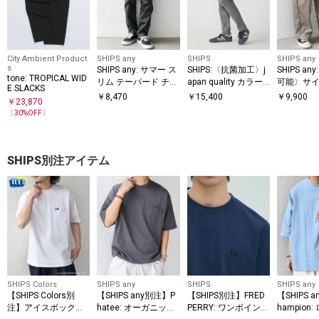
City Ambient Product
SHIPS any
SHIPS
SHIPS any
s
SHIPS any: サマー ス
SHIPS:〈抗菌加工〉j
SHIPS a
tone: TROPICAL WID
リム テーパード チノ
apan quality カラー
可能〉サイ
E SLACKS
パンツ 26SS◇
テーパード スリム チ
フリーサイ
￥
8,470
￥
15,400
￥
9,900
￥
23,870
ノパンツ
クス イー
〔
30
%OFF〕
◆
SHIPS別注アイテム
SHIPS Colors
SHIPS any
SHIPS
SHIPS any
【SHIPS Colors別
【SHIPS any別注】P
【SHIPS別注】FRED
【SHIPS 
注】アイスボックス:
hatee: オーガニック
PERRY: ワンポイント
hampion