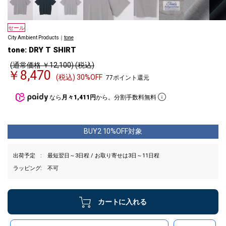
セール
City Ambient Products｜
tone
tone: DRY T SHIRT
(通常価格 ￥12,100) (税込)
￥8,470
(税込) 30%OFF
77ポイント還元
なら
月々1,411円
から。分割手数料無料
BUY2 10%OFF対象
出荷予定
最短翌日～3日程 / お取り寄せは3日～11日程
ラッピング
不可
カートに入れる