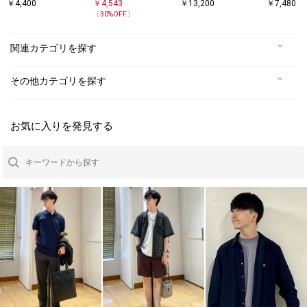
〈接触冷感〉ポケッ
コットン ピスネーム
ロゴ ピケ Tシャツ 26
ドルマン 
￥
4,400
￥
4,543
￥
13,200
￥
7,480
SS
ト Tシャツ◇
スピンドル ポケット
ケット T
〔
30
%OFF〕
Tシャツ◇
関連カテゴリを探す
その他カテゴリを探す
お気に入りを発見する