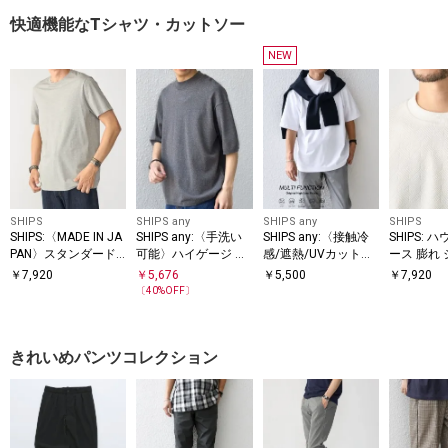
快適機能なTシャツ・カットソー
NEW
SHIPS
SHIPS any
SHIPS any
SHIPS
SHIPS:〈MADE IN JA
SHIPS any:〈手洗い
SHIPS any:〈接触冷
SHIPS:
PAN〉スタンダード
可能〉ハイゲージ ニ
感/遮熱/UVカット機
ース 膨れ
クルーネック Tシャ
ット リネン ミックス
能等〉サマーファン
ショートス
￥
7,920
￥
5,676
￥
5,500
￥
7,920
ツ
モックネック 半袖 T
クション モックネッ
シャツ
〔
40
%OFF〕
シャツ 26SS◇
ク Tシャツ 26SS◇
きれいめパンツコレクション