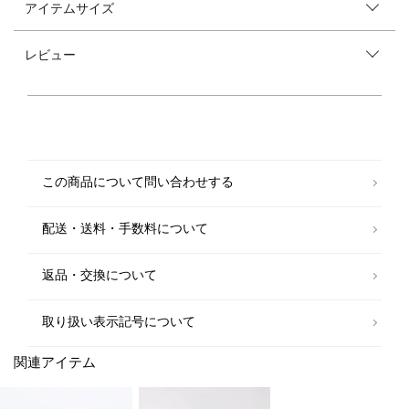
アイテムサイズ
【素材特性】
コットンライクなポリエステル天竺を採用した半袖Tシャツ。
さらっとした肌触りで快適な着心地です。
レビュー
レギュラーサイジングのシルエットで、首元の詰まったオーセンティック
な仕上がりの一枚です。
--------------------------------------------
洗濯可否：洗濯機可
--------------------------------------------
▼メーカー品番
この商品について問い合わせする
TO-SS26-TEE02
▼メーカー表記カラー
配送・送料・手数料について
グレー：ASH
ネイビー：NAVY
返品・交換について
【tone】（トーン）
"ワードローブにずっと置いておきたい服"をコンセプトに掲げ、日常の中
に溶け込む汎用性の高いコレクションを提案。ニットを主軸にしたクリー
取り扱い表示記号について
ンでモダンなアイテムは、着る人の個性を引き立たせてくれる。
関連アイテム
【注意事項】
※末永く愛用頂く為に、アテンションタグ・洗濯ネームを必ずご確認の
上、着用又はお取り扱いください。