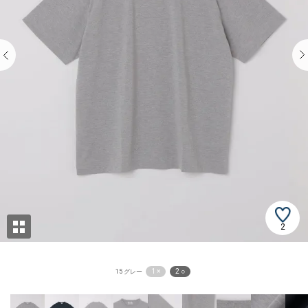
2
1 ×
2 ○
15 グレー