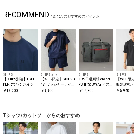
RECOMMEND
/
あなたにおすすめのアイテム
SHIPS
SHIPS any
SHIPS
SHIPS
【SHIPS別注】FRED
【WEB限定】SHIPS a
TBS日曜劇場VIVANT
【WEB限定
PERRY: ワンポイント
ny: ワッシャーナイロ
×SHIPS: 3WAY ビズ
吸水速乾・U
ロゴ ピケ Tシャツ 26
ン スピンドル Tシャ
ワイド バッグ
ymix（R
￥
13,200
￥
9,900
￥
14,300
￥
5,940
SS
ツ＋イージーショー
ントロゴ 
ツ セットアップ◆
ン ポロシ
Tシャツ/カットソーからのおすすめ