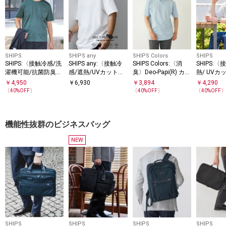
SHIPS
SHIPS any
SHIPS Colors
SHIPS
SHIPS:〈接触冷感/洗
SHIPS any:〈接触冷
SHIPS Colors:〈消
SHIPS:〈
濯機可能/抗菌防臭〉
感/遮熱/UVカット機
臭〉Deo-Papi(R) カノ
熱/ UVカ
COOL TOUCH サマー
能等〉サマーファン
コ ボタンダウン ポロ
ROSS(R
￥
4,950
￥
6,930
￥
3,894
￥
4,290
Tシャツ
クション 鹿の子 ボタ
シャツ◇
Tシャツ
〔
40
%OFF〕
〔
40
%OFF〕
〔
40
%OFF
ンダウンポロシャツ
◆
機能性抜群のビジネスバッグ
NEW
SHIPS
SHIPS
SHIPS
SHIPS