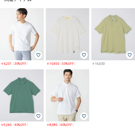
￥6,237〔30%OFF〕
￥10,450〔50%OFF〕
￥16,500
￥9,240〔40%OFF〕
￥8,580〔40%OFF〕