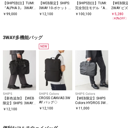
【SHIPS別注】TUMI:
【WEB限定】SHIPS:
【SHIPS別注】TUMI:
【WEB限定
『ALPHA 3』 3WAY
3WAY 10-ポケット ビ
完全別注モデル『AL
2WAY ビズ
スリム ブリーフ
ズ ブリーフ バッグ
PHA 3』ミッド 3WAY
フケース
￥
99,000
￥
12,100
￥
100,100
￥
5,280
バッグ
〔
40
%OFF
3WAY多機能バッグ
NEW
SHIPS
SHIPS Colors
SHIPS Colors
CROSS CANVAS:3W
【新色追加】【WEB
【WEB限定】SHIPS
AY バッグ◇
Colors:HYDROS 3WA
限定】SHIPS: 3WAY
Y ブリーフケース
ビズ ワイド ブリーフ
￥
12,100
￥
11,000
￥
12,100
バッグ