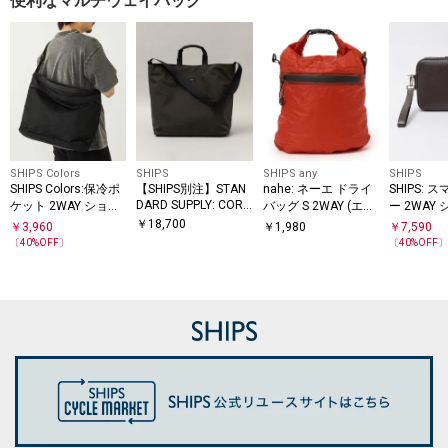
便利なマルチウェイバッグ
SHIPS Colors
SHIPS
SHIPS any
SHIPS
SHIPS Colors:保冷ポ
【SHIPS別注】STAN
nahe: ネーエ ドライ
SHIPS: 
DARD SUPPLY: CORD
ケット 2WAY ショル
バッグ S 2WAY (エコ
ー 2WAY
URA(R) 2WAY トート
ダー バッグ◇
バッグ / サブバッグ)
バッグ
￥
18,700
￥
3,960
￥
1,980
￥
7,590
バッグ
〔
40
%OFF〕
〔
40
%OFF