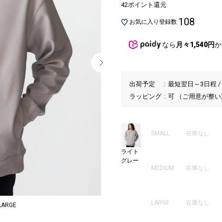
42ポイント還元
108
お気に入り登録数
なら
月々1,540円
か
出荷予定
最短翌日～3日程 /
ラッピング
可 （ご用意が整
SMALL
在庫なし
ライト
グレー
MEDIUM
在庫なし
LARGE
在庫なし
ARGE
MODEL：171
1