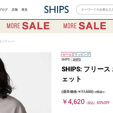
ブログ
店舗
発見
ルゼ スウェット
セール
ラッピング
SHIPS｜
SHIPS
SHIPS: フリー
ェット
(通常価格 ￥11,550)
（税込）
￥4,620
60%OFF
（税込）