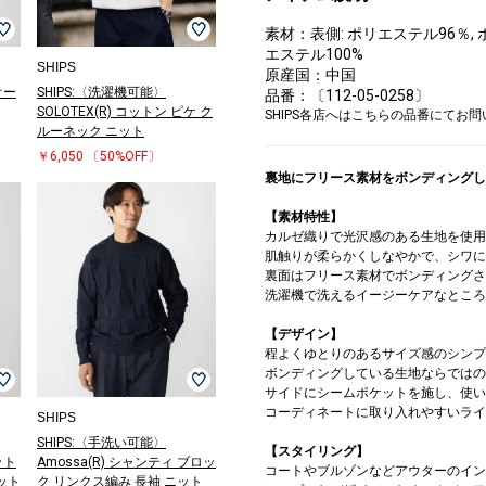
素材：表側: ポリエステル96％, ポ
エステル100%
SHIPS
原産国：中国
オー
SHIPS:〈洗濯機可能〉
品番：〔112-05-0258〕
SOLOTEX(R) コットン ピケ ク
SHIPS各店へはこちらの品番にてお
ルーネック ニット
￥6,050
〔50%OFF〕
裏地にフリース素材をボンディングし
【素材特性】
カルゼ織りで光沢感のある生地を使用
肌触りが柔らかくしなやかで、シワに
裏面はフリース素材でボンディングさ
洗濯機で洗えるイージーケアなところ
【デザイン】
程よくゆとりのあるサイズ感のシンプ
ボンディングしている生地ならではの
サイドにシームポケットを施し、使い
コーディネートに取り入れやすいライ
SHIPS
SHIPS:〈手洗い可能〉
【スタイリング】
ット
Amossa(R) シャンティ ブロッ
コートやブルゾンなどアウターのイン
ット
ク リンクス編み 長袖 ニット