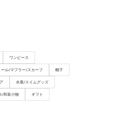
ワンピース
トール/マフラー/スカーフ
帽子
ア
水着/スイムグッズ
衣/和装小物
ギフト