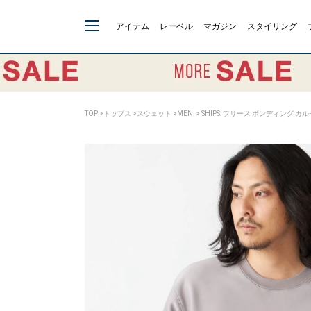
アイテム
レーベル
マガジン
スタイリング
TOP
>
トップス
>
スウェット
>
MEN
> SHIPS: フリース ボンディング カ