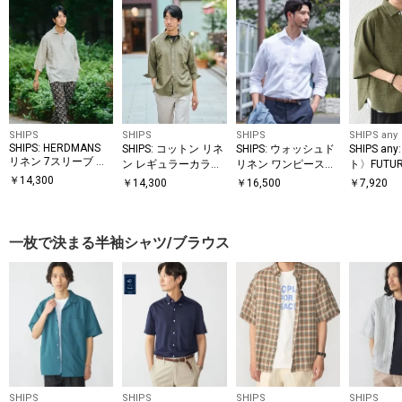
SHIPS
SHIPS
SHIPS
SHIPS any
SHIPS: HERDMANS
SHIPS: コットン リネ
SHIPS: ウォッシュド
SHIPS a
リネン 7スリーブ カ
ン レギュラーカラー
リネン ワンピースカ
ト〉FUTURE
プリ シャツ
7スリーブ シャツ
ラー ソリッド シャツ
ANVAS 
￥
14,300
￥
14,300
￥
16,500
￥
7,920
スキッパー
バーシャ
一枚で決まる半袖シャツ/ブラウス
SHIPS
SHIPS
SHIPS
SHIPS