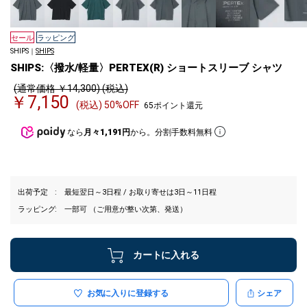
セール
ラッピング
SHIPS｜
SHIPS
SHIPS:〈撥水/軽量〉PERTEX(R) ショートスリーブ シャツ
(通常価格 ￥14,300) (税込)
￥7,150
(税込) 50%OFF
65ポイント還元
なら
月々1,191円
から。分割手数料無料
出荷予定
最短翌日～3日程 / お取り寄せは3日～11日程
ラッピング
一部可 （ご用意が整い次第、発送）
カートに入れる
お気に入りに登録する
シェア