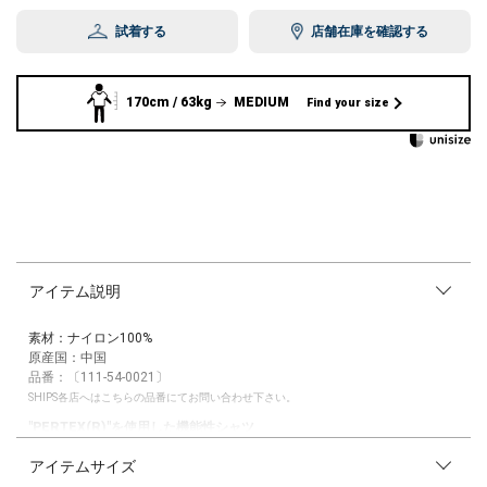
試着する
店舗在庫を確認する
170cm / 63kg
MEDIUM
Find your size
アイテム説明
素材：ナイロン100%
原産国：中国
品番：〔111-54-0021〕
SHIPS各店へはこちらの品番にてお問い合わせ下さい。
"PERTEX(R)"を使用した機能性シャツ
アイテムサイズ
【素材特性】
撥水性、耐久性を兼ね備えたファブリック"PERTEX(R)"を使用。