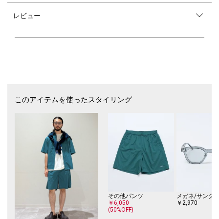
20デニール以下の極細糸を高密度に織り上げている為、非常に軽量であ
レビュー
りながら高い耐久性が特徴です。
【デザイン】
Tシャツの上からバサッと羽織っていただけるようにゆったりめのサイジ
ング。
ミリタリーディテールのポケットとプランサーボタンが特徴の半袖シャツ
です。
【スタイリング】
Tシャツの上からバサッと羽織って頂きたいアイテム。
このアイテムを使ったスタイリング
パンツは程よくボリュームのあるパンツがコーディネートのバランスが取
れて◎
同素材のショーツもあるのでセットアップでの着用もおススメです！
【同生地の他アイテムはこちら！】
※モールサイトによって(ハイフン/-)抜きでの品番表記となります。
SHIPS:〈撥水/軽量〉PERTEX(R) ショーツ
113-34-0013
【注意事項】
その他パンツ
メガネ/サング
※末永く愛用頂く為に、アテンションタグ・洗濯ネームを必ずご確認の
￥6,050
￥2,970
(50%OFF)
上、着用又はお取り扱いください。