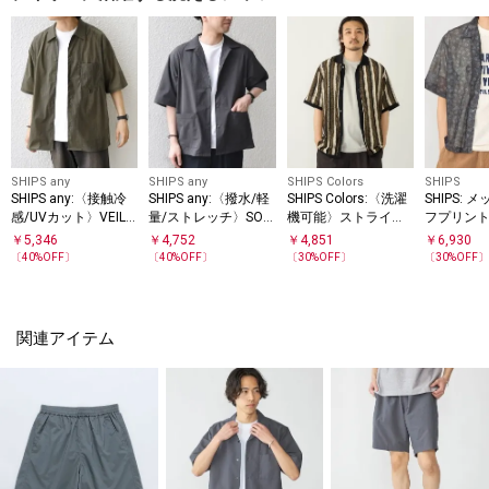
SHIPS any
SHIPS any
SHIPS Colors
SHIPS
SHIPS any:〈接触冷
SHIPS any:〈撥水/軽
SHIPS Colors:〈洗濯
SHIPS: 
感/UVカット〉VEILIC
量/ストレッチ〉SOL
機可能〉ストライプ
フプリント
E レギュラーカラー
OTEX(R) シアサッカ
ジャージー シャツ
スリーブ 
￥
5,346
￥
4,752
￥
4,851
￥
6,930
ポケット シャツ(セッ
ー キャンプポケット
〔
40
%OFF〕
〔
40
%OFF〕
〔
30
%OFF〕
〔
30
%OFF
トアップ対応)◇
シャツ◇
関連アイテム