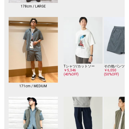
※撮影環境による光の当たり具合やパソコン・スマートフォンなどの閲覧
178cm / LARGE
環境によって、実際の色味と異なって見える場合があります。
商品の色味は商品単体で撮影した画像をご参照ください。
※画像の商品はサンプルです。
実際の商品と仕様、加工、サイズが若干異なる場合がございます。
Tシャツ/カットソー
その他パンツ
￥5,346
￥6,050
(40%OFF)
(50%OFF)
171cm / MEDIUM