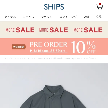
0
アイテム
レーベル
マガジン
スタイリング
店舗
発見
トップ
>
シャツ/ブラウス
>
シャツ
>
MEN
> SHIPS:〈撥水/軽量〉PERTEX(R) ショートスリーブ シャツ