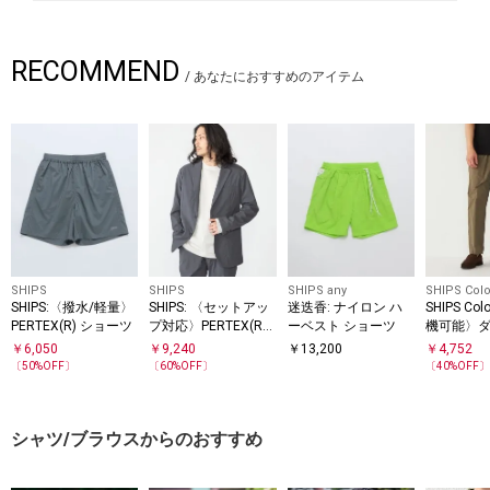
RECOMMEND
/
あなたにおすすめのアイテム
SHIPS
SHIPS
SHIPS any
SHIPS Colo
SHIPS:〈撥水/軽量〉
SHIPS: 〈セットアッ
迷迭香: ナイロン ハ
SHIPS Co
PERTEX(R) ショーツ
プ対応〉PERTEX(R)
ーベスト ショーツ
機可能〉
2B ジャケット
水(R) パ
￥
6,050
￥
9,240
￥
13,200
￥
4,752
アップ対応
〔
50
%OFF〕
〔
60
%OFF〕
〔
40
%OFF
シャツ/ブラウスからのおすすめ