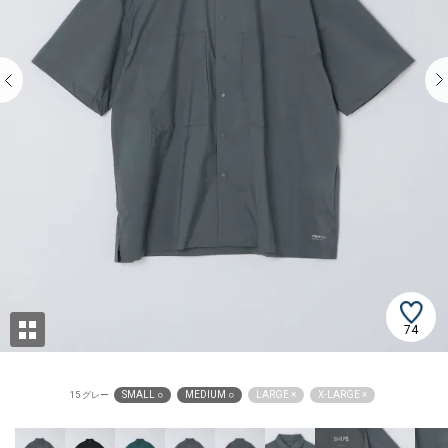
74
SMALL ○
MEDIUM ○
LARGE ×
X-LARGE ×
15 グレー