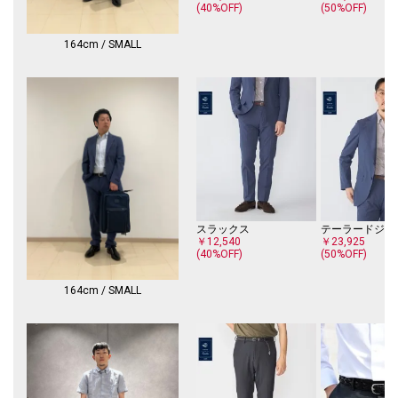
(40%OFF)
(50%OFF)
上、着用又はお取り扱いください。
※撮影環境による光の当たり具合やパソコン・スマートフォンなどの閲覧
164cm / SMALL
環境によって、実際の色味と異なって見える場合があります。
商品の色味は商品単体で撮影した画像をご参照ください。
※画像の商品はサンプルです。
実際の商品と仕様、加工、サイズが若干異なる場合がございます。
スラックス
テーラードジャ
￥12,540
￥23,925
(40%OFF)
(50%OFF)
164cm / SMALL