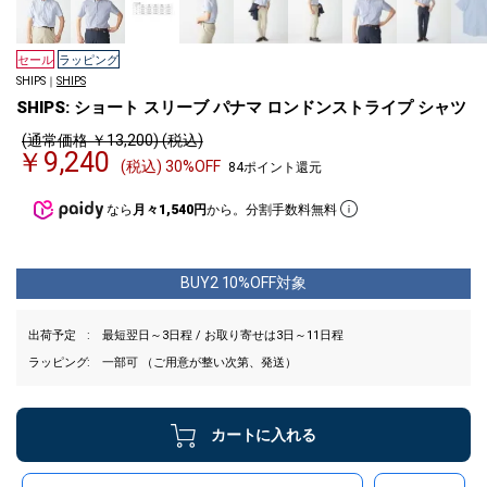
セール
ラッピング
SHIPS｜
SHIPS
SHIPS: ショート スリーブ パナマ ロンドンストライプ シャツ
(通常価格 ￥13,200) (税込)
￥9,240
(税込) 30%OFF
84ポイント還元
なら
月々1,540円
から。分割手数料無料
BUY2 10%OFF対象
出荷予定
最短翌日～3日程 / お取り寄せは3日～11日程
ラッピング
一部可 （ご用意が整い次第、発送）
カートに入れる