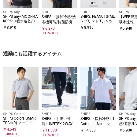
SHIPS any
SHIPS
SHIPS
SHIPS
SHIPS any×MOONRA
SHIPS: PEANUTS×ML
SHIPS:〈接触冷感/洗
【WEB限定
KERS:〈吸水速乾/UV
B プリント Tシャツ 2
濯機可能/抗菌防臭〉
吸水速乾・U
6SS
カット/消臭等〉MO
COOL TOUCH サマー
ymix（R
￥
8,910
￥
8,910
￥
6,270
￥
5,940
ON-TECH(R) ボタン
ポロシャツ
ントロゴ 
〔
40
%OFF〕
ダウン ポロシャツ◇
ン ポロシ
通勤にも活躍するアイテム
SHIPS Colors
SHIPS
SHIPS
SHIPS any
SHIPS Colors:SMART
SHIPS:〈手洗い可
SHIPS:〈接触冷感〉I
SHIPS a
TECH(R) ノーアイロ
能〉INFITEX 2WAY ス
Cotoni di Albini ショ
感/遮熱/
ン セミワイドカラー
トレッチ スラックス
ート スリーブ ポロシ
能等〉サ
￥
4,543
￥
11,880
￥
14,300
￥
6,930
シャツ
ャツ
クション 
〔
30
%OFF〕
〔
40
%OFF〕