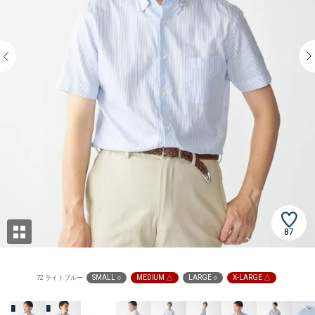
87
SMALL ○
MEDIUM △
LARGE ○
X-LARGE △
72 ライトブルー