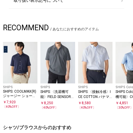
取り扱い表示記号について
RECOMMEND
/
あなたにおすすめのアイテム
SHIPS
SHIPS
SHIPS
SHIPS Colo
SHIPS: COOLMAX(R)
SHIPS:〈洗濯機可
SHIPS:〈接触冷感〉I
SHIPS Co
ジャージー ショート
能〉FIELD SENSOR
CE COTTON パナマ
機可能〉CO
スリーブ シャツ
(R) ショート スリー
ストライプ ボタンダ
(R) カノ
￥
7,920
￥
8,250
￥
8,580
￥
4,851
ブ ポロシャツ(セット
ウン 半袖 シャツ
ウン ショ
〔
40
%OFF〕
〔
40
%OFF〕
〔
40
%OFF〕
〔
30
%OFF
アップ対応)
ブ
シャツ/ブラウスからのおすすめ