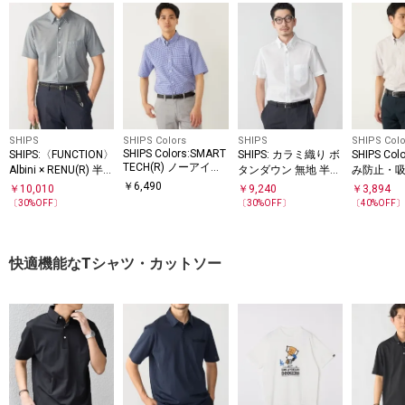
SHIPS
SHIPS Colors
SHIPS
SHIPS Colo
SHIPS Colors:SMART
SHIPS:〈FUNCTION〉
SHIPS: カラミ織り ボ
SHIPS Co
TECH(R) ノーアイロ
Albini × RENU(R) 半袖
タンダウン 無地 半袖
み防止・吸
ン ボタンダウン シャ
ジャージー ソリッド
シャツ
SSET(TM
￥
6,490
￥
10,010
￥
9,240
￥
3,894
ツ
シャツ
ボタンダウ
〔
30
%OFF〕
〔
30
%OFF〕
〔
40
%OFF
快適機能なTシャツ・カットソー