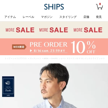
0
アイテム
レーベル
マガジン
スタイリング
店舗
発見
トップ
>
シャツ/ブラウス
>
ドレスシャツ
>
MEN
> SHIPS: ショート スリーブ パナマ ロンドンストライプ シャツ