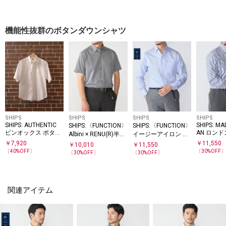
ンダウン
◆
機能性抜群のボタンダウンシャツ
SHIPS
SHIPS
SHIPS
SHIPS
SHIPS: AUTHENTIC
SHIPS: MA
SHIPS:〈FUNCTION〉
SHIPS:〈FUNCTION〉
ピンオックス ボタン
AN ロン
Albini × RENU(R)半袖
イージーアイロン ピ
ダウン ショートスリ
プ イタリ
ジャージー ストライ
ケ イタリアン ボタン
￥
7,920
￥
11,550
￥
10,010
￥
11,550
ーブ シャツ
ダウン シ
プ シャツ
ダウン シャツ
〔
40
%OFF〕
〔
30
%OFF
〔
30
%OFF〕
〔
30
%OFF〕
関連アイテム