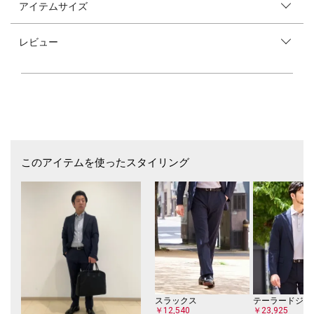
アイテムサイズ
--------------- FUNCTION for TRAVELER ---------------
◆COOL TOUCH 接触冷感機能で涼しく快適。
レビュー
【素材特性】
引き揃えた糸を網目状に織り、さらっとした肌触りと通気性の良さを持っ
た清涼感のある素材です
肌離れがよく、汗ばむ季節におすすめの一着です。
【デザイン・仕様・サイズ】
仕様: ボタンダウンカラー, 半袖, 胸ポケット付き
ビジネスシーンにおすすめのストライプ柄となっております。
カラー展開はライトブルーとネイビーをご用意いたしました。
どちらも汗ばむ季節のビジネススタイルを爽やかに演出してくれる、使い
このアイテムを使ったスタイリング
すい色柄となっております。
※各サイズの詳細については商品画像内の寸法表をご確認ください。
【スタイリング】
トロピカルウールやコットン素材のスラックスを使用したビジネススタイ
ルがおすすめです。
清涼感あるパナマ織り素材はリネンジャケットやコットンジャケットとの
組み合わせも◎
【注意事項】
スラックス
テーラードジャ
※末永く愛用頂く為に、アテンションタグ・洗濯ネームを必ずご確認の
￥12,540
￥23,925