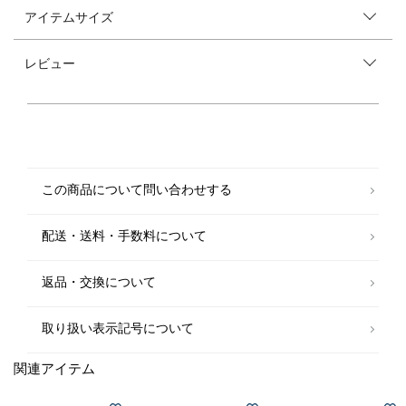
能を装備！機能素材"Drymix(R)"を使用した、ボタンダウンシャツ
アイテムサイズ
◆日々、着用するシャツには欠かせない「防シワ」機能を兼ね備えたシャ
ツ！
レビュー
Drymix(R)は素早く水分を吸収して乾燥、快適な着心地が続く"クイックド
ライ機能"、紫外線から肌を守る"UVケア加工"に加え、洗濯時にシワにな
りづらい"防シワ加工"を装備した、暑い気候の時にも頼れる味方としては
もちろん、梅雨をはじめとした天候不順時の扱いにも重宝するウェアに仕
上がっております。シャツのメンテナンスの懸念点の一つでもあるシワ
が、機能素材により、解決されたうれしいアイテムです。
◆左胸元には一からデザインを起こしたスタイリッシュなロゴ刺繍
この商品について問い合わせする
胸元には、SHIPSで使用している文字を取り入れ、水鳥をイメージした、
一からデザインを起こしたSHIPSオリジナルのロゴの刺繍が入り、デザイ
ンアクセントに。ジャケットやカーディガンを脱いだ時にも、他にはない
配送・送料・手数料について
洒脱な印象へと仕上げました。
◆幅広いシーズンで着用可能な定番のボタンダウンシャツ
返品・交換について
生地の目面、前たての仕上がりもきれいなオックスフォードボタンダウン
シャツは、ビジネスカジュアルや普段使いと幅広いシーズンで着用可能な
守備範囲の広さが魅力的なシャツです。
取り扱い表示記号について
コスパも良く、複数枚買いもオススメ！サイズ展開の豊富さもポイントで
す！
関連アイテム
【Drymix(R)】