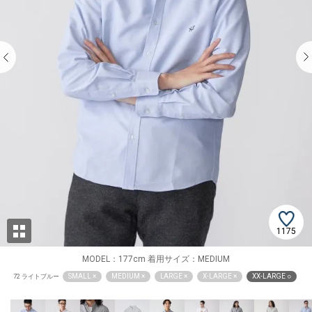
1175
MODEL：177cm 着用サイズ：MEDIUM
SMALL ×
MEDIUM ×
LARGE ×
X-LARGE ×
XX-LARGE ○
72 ライトブルー