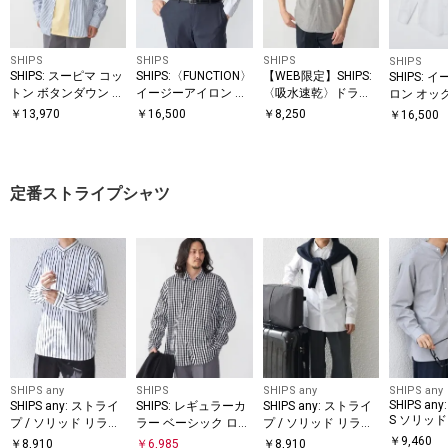
SHIPS
SHIPS
SHIPS
SHIPS
SHIPS: スーピマ コッ
SHIPS:〈FUNCTION〉
【WEB限定】SHIPS:
SHIPS:
トン ボタンダウン オ
イージーアイロン ヘ
〈吸水速乾〉ドライ
ロン オッ
ックスフォード ロン
リンボーン ワンピー
ピケ ワンポイント ロ
ド ワイド
￥
13,970
￥
16,500
￥
8,250
￥
16,500
グスリーブ シャツ
スカラー シャツ
ゴ ボダンダウン シャ
ツ
ツ
定番ストライプシャツ
SHIPS any
SHIPS
SHIPS any
SHIPS any
SHIPS any:
SHIPS any: ストライ
SHIPS: レギュラーカ
SHIPS any: ストライ
S ソリッド
プ / ソリッド リラッ
ラー ベーシック ロン
プ / ソリッド リラッ
イプ バン
クス バンドカラー シ
グスリーブ シャツ
クス レギュラーカラ
￥
9,460
￥
8,910
￥
6,985
￥
8,910