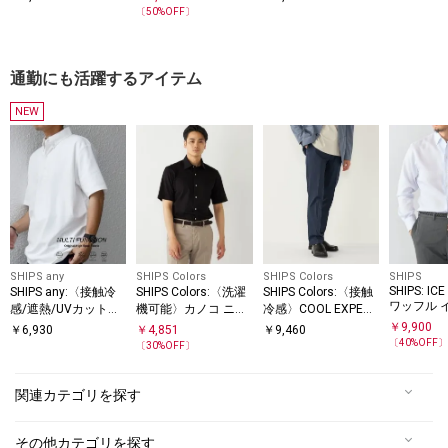
ャツ 25A
ャツ 25AW◇
〈ストライプ/ギンガ
ー シャツ 26SS◇
〔
50
%OFF〕
ムチェック〉
通勤にも活躍するアイテム
NEW
SHIPS any
SHIPS Colors
SHIPS Colors
SHIPS
SHIPS: IC
SHIPS any:〈接触冷
SHIPS Colors:〈洗濯
SHIPS Colors:〈接触
ワッフル 
感/遮熱/UVカット機
機可能〉カノコ ニッ
冷感〉COOL EXPERI
ボタンダウ
能等〉サマーファン
ト ワイドカラー ショ
ENCE(R) イージーケ
￥
9,900
￥
6,930
￥
4,851
￥
9,460
ド シャツ
クション 鹿の子 ボタ
ートスリーブ
ア スラックス
〔
40
%OFF
〔
30
%OFF〕
ンダウンポロシャツ
◆
関連カテゴリを探す
その他カテゴリを探す