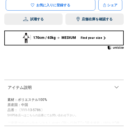
お気に入りに登録する
シェア
試着する
店舗在庫を確認する
170cm / 63kg
MEDIUM
Find your size
アイテム説明
素材：ポリエステル100%
原産国：中国
品番：〔111-13-5786〕
SHIPS各店へはこちらの品番にてお問い合わせ下さい。
ご家庭でのメンテナンスもしやすい"防シワ加工"と"吸水速乾・UVケア"機