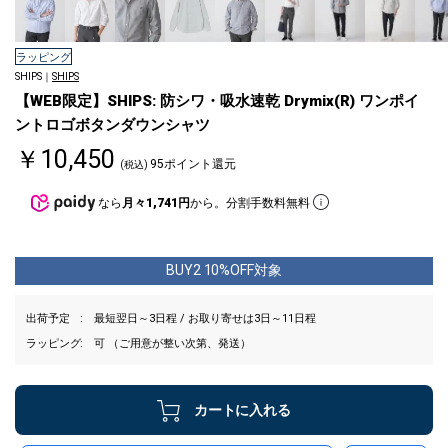
ラッピング
SHIPS｜
SHIPS
【WEB限定】SHIPS: 防シワ・吸水速乾 Drymix(R) ワンポイ
ントロゴボタンダウンシャツ
￥10,450
95ポイント還元
(税込)
なら
月々1,741円
から。分割手数料無料
BUY2 10%OFF対象
出荷予定
最短翌日～3日程 / お取り寄せは3日～11日程
ラッピング
可 （ご用意が整い次第、発送）
カートに入れる