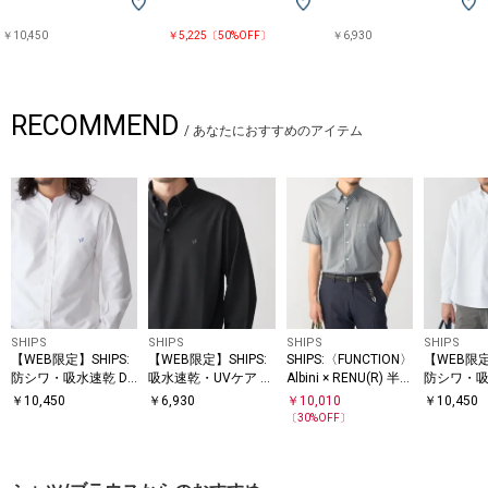
QUICK DRY・・・素早く水分を吸収して乾燥するので、快適な着心地が続
きます。
￥10,450
￥5,225〔50%OFF〕
￥6,930
UV CARE・・・紫外線から肌を守るUVケア加工を施しています。
WRINKLE RESISTANCE・・・シワになりにくい加工を施しています。
※生産状況により店舗にて販売する場合もございます。
RECOMMEND
/
あなたにおすすめのアイテム
※画像の商品はサンプルです。
実際の商品と仕様、加工、サイズが若干異なる場合がございます。
※撮影環境による光の当たり具合やパソコンなどの閲覧環境によって、実
際の色味と異なって見える場合があります。あらかじめご了承ください。
商品の色味は商品単体で撮影した画像をご参照ください。
SHIPS
SHIPS
SHIPS
SHIPS
【WEB限定】SHIPS:
【WEB限定】SHIPS:
SHIPS:〈FUNCTION〉
【WEB限定
防シワ・吸水速乾 Dr
吸水速乾・UVケア Dr
Albini × RENU(R) 半袖
防シワ・吸
ymix(R) ワンポイン
ymix（R）ワンポイ
ジャージー ソリッド
ymix(R)
￥
10,450
￥
6,930
￥
10,010
￥
10,450
トロゴバンドカラー
ントロゴ ボタンダウ
シャツ
ー ボダン
〔
30
%OFF〕
シャツ
ン 長袖ポロシャツ
ツ