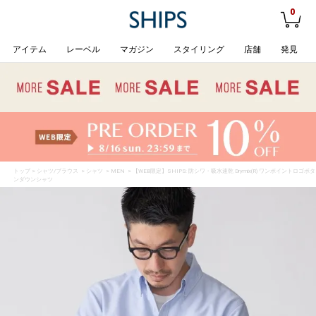
0
アイテム
レーベル
マガジン
スタイリング
店舗
発見
トップ
>
シャツ/ブラウス
>
シャツ
>
MEN
> 【WEB限定】SHIPS: 防シワ・吸水速乾 Drymix(R) ワンポイントロゴボタ
ンダウンシャツ