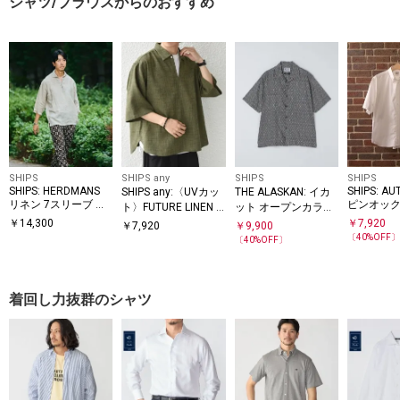
シャツ/ブラウスからのおすすめ
SHIPS
SHIPS any
SHIPS
SHIPS
SHIPS: HERDMANS
SHIPS: AU
SHIPS any:〈UVカッ
THE ALASKAN: イカ
リネン 7スリーブ カ
ピンオック
ト〉FUTURE LINEN C
ット オープンカラー
プリ シャツ
ダウン シ
ANVAS リネンライク
シャツ
￥
14,300
￥
7,920
￥
7,920
￥
9,900
ーブ シャ
スキッパー プルオー
〔
40
%OFF
〔
40
%OFF〕
バーシャツ◇
着回し力抜群のシャツ