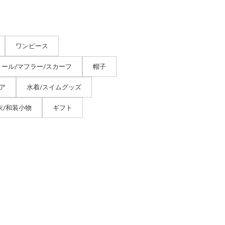
ワンピース
トール/マフラー/スカーフ
帽子
ア
水着/スイムグッズ
衣/和装小物
ギフト