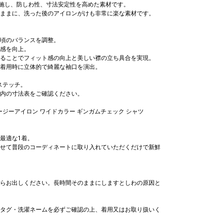
を施し、防しわ性、寸法安定性を高めた素材です。
ままに、洗った後のアイロンがけも非常に楽な素材です。
頃のバランスを調整。
感を向上。
ることでフィット感の向上と美しい襟の立ち具合を実現。
着用時に立体的で綺麗な袖口を演出。
ステッチ。
内の寸法表をご確認ください。
PS: イージーアイロン ワイドカラー ギンガムチェック シャツ
最適な1着。
せて普段のコーディネートに取り入れていただくだけで新鮮
らお出しください。長時間そのままにしますとしわの原因と
タグ・洗濯ネームを必ずご確認の上、着用又はお取り扱いく