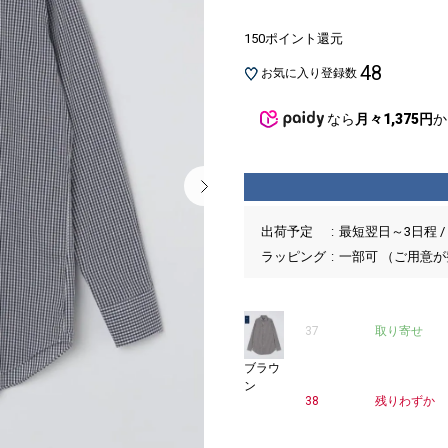
150ポイント還元
48
お気に入り登録数
なら
月々1,375円
か
出荷予定
最短翌日～3日程 /
ラッピング
一部可 （ご用意
37
取り寄せ
ブラウ
ン
38
残りわずか