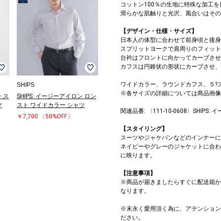
コットン100％の生地に特殊な加工
滑らかな肌触りと光沢、風合いはその
【デザイン・仕様・サイズ】
日本人の体型に合わせて前身頃と後身
スプリットヨークで肩周りのフィット
台衿はフロントに向かってカーブさせ
カフスは円錐状の形状にカーブさせ、
ワイドカラー、ラウンドカフス、５?
SHIPS
※各サイズの詳細については商品画像
チ ス
SHIPS: イージーアイロン ロン
ツ
スト ワイドカラー シャツ
関連品番: 〈111-10-0608〉SHI
￥7,700
〔50%OFF〕
【スタイリング】
スーツやジャケパンなどのインナーに
ネイビーやグレーのジャケットに合わ
に映ります。
【注意事項】
※商品が届きましたらすぐに配送箱か
なります。
※末永く愛用頂く為に、アテンション
ださい。