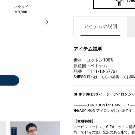
170c
ネクタイ
クラッチバッグ
ポケットチーフ
0
￥9,900
￥28,600
￥4,752
(40%OFF)
アイテムの説明
アイテム説明
素材：コットン100%
原産国：ベトナム
品番：〔111-13-5776〕
SHIPS各店へはこちらの品番にてお
ト
ューズ
ト
ト
ト
ト
ト
ト
ストール/マフ
ネクタイ
ジャケット
ネクタイ
ポケットチーフ
ソックス
ベルト/サスペ
ネクタイ
ベルト/サスペ
ポケットチーフ
ネクタイ
クラッチバッグ
ベルト/サスペ
蝶ネクタイ
トートバッグ
クラッチバッグ
ハンカチ/バン
0
00
0
0
0
0
0
0
0
0
ラー
￥22,000
￥47,300
￥11,000
￥6,050
￥1,650
ンダー
￥7,480
ンダー
￥4,950
￥7,260
￥28,600
ンダー
￥13,200
￥64,900
￥28,600
ダナ
)
)
)
)
)
)
￥12,540
￥15,400
(50%OFF)
￥14,300
(40%OFF)
￥15,400
￥4,950
SHIPS DRESS イージーアイロン
(40%OFF)
--------------- FUNCTION for TRAVELER --------
◆EASY IRON アイロンがけが楽です
【素材特性】
スーピマコットン、GIZAコットン精
均一でむらの無い光沢のある糸で、膨