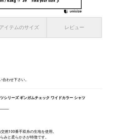
m / 63kg
39
Find your size
アイテムのサイズ
レビュー
問い合わせ下さい。
シャツシリーズ ギンガムチェック ワイドカラー シャツ
-------
。
紡交撚100番手双糸の生地を使用。
らみと柔らかさが特徴です。