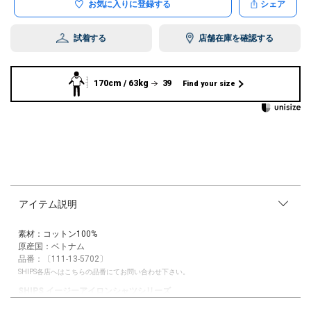
お気に入りに登録する
シェア
試着する
店舗在庫を確認する
170cm / 63kg
39
Find your size
アイテム説明
素材：コットン100%
原産国：ベトナム
品番：〔111-13-5702〕
SHIPS各店へはこちらの品番にてお問い合わせ下さい。
SHIPS イージーアイロンシャツシリーズ