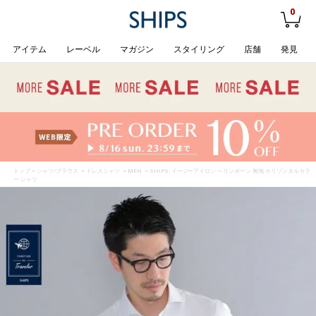
0
アイテム
レーベル
マガジン
スタイリング
店舗
発見
トップ
>
シャツ/ブラウス
>
ドレスシャツ
>
MEN
> SHIPS: イージーアイロン ヘリンボーン 無地 ホリゾンタルカラ
ー シャツ