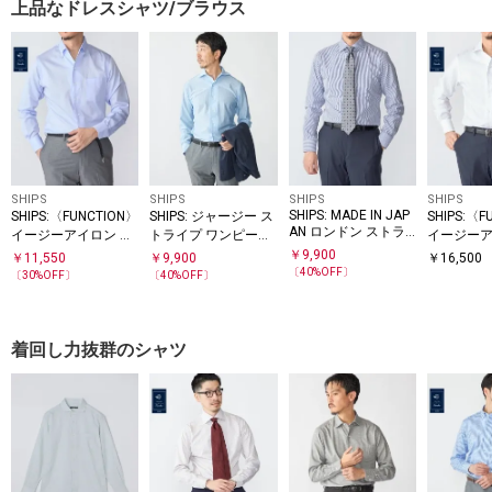
上品なドレスシャツ/ブラウス
SHIPS
SHIPS
SHIPS
SHIPS
SHIPS: MADE IN JAP
SHIPS:〈FUNCTION〉
SHIPS: ジャージー ス
SHIPS:〈F
AN ロンドン ストラ
イージーアイロン ピ
トライプ ワンピース
イージーア
イプ ワイドカラー シ
ケ イタリアン ボタン
カラー シャツ
リンボーン
￥
9,900
￥
11,550
￥
9,900
￥
16,500
ャツ
ダウン シャツ
スカラー 
〔
40
%OFF〕
〔
30
%OFF〕
〔
40
%OFF〕
着回し力抜群のシャツ