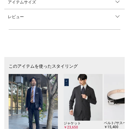
アイテムサイズ
----- FUNCTION for TRAVELER -----
◆アイロンがけが楽です。
レビュー
コットン100％の生地に特殊な加工を施し、防しわ性、寸法安定性を高め
た素材です。滑らかな肌触りと光沢、風合いはそのままに、洗った後のア
イロンがけも非常に楽チンな素材です。
【素材特性】
コットン100％の生地。
無地の生地ですが織りにより凹凸があるのでシンプルになり過ぎません。
柔らかな生地感で肌あたりも非常に良いです。
このアイテムを使ったスタイリング
【デザイン・仕様・サイズ】
定番のホリゾンタルカラー仕様のシャツです。
日本人の体型に合わせて前見頃と後身頃のバランスを調整。
スプリットヨークで肩周りのフィット感を向上。
だいえりはフロントに向かってカーブさせることでフィットかんの向上と
美しい襟の立ち具合を実現。
カフスは円錐状の形状にカーブさせ、着用時に立体的で綺麗な袖口を演
出。
関連品番: 〈111-13-5774〉SHIPS: イージーアイロン ヘリンボーン ホリゾ
ンタルカラー シャツ
ベルト/サスペ
ジャケット
￥15,400
￥23,650