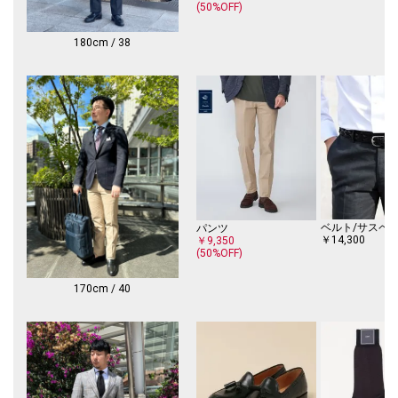
(50%OFF)
※各サイズの詳細については商品画像内の寸法表をご確認ください。
【コーディネイト】
180cm / 38
スーツやジャケパンなどのインナーに最適。
シンプルな無地シャツなので、コンサバなネイビーやグレーのジャケット
で合わせていただくのがおすすめです。
-------------------------------------------
生地の厚み：薄手
伸縮性： 無
透け感： 無
水洗い：可
--------------------------------------------
ベルト/サスペ
パンツ
【スタッフ着用コメント】
￥14,300
￥9,350
(50%OFF)
《SHIPSスタッフ1》
年齢:30代前半・後半/身長:178cm/首周り:36.5cmウエスト:75cm/体重:6
170cm / 40
2kg/体型:やせ型/肩幅:普通/普段サイズ:L/着用サイズ:L
■サイズ感(サイズ39着用)
着丈:ヒップが隠れるほどの長さ。
身幅:ゆとりのあるサイズ感。
首周り：タイトなサイズ感。
肩幅:肩線がピッタリです。