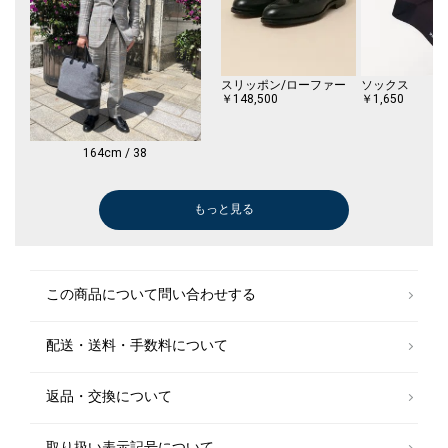
袖口：ボタンを留めた時に指１本入れて少し余裕がある。
■コメント
ドライな生地感で着心地がよかった。
スリッポン/ローファー
ソックス
￥148,500
￥1,650
全体的にゆとりがあるので、リラックス感のある着心地でした。
【注意事項】
164cm / 38
※商品が届きましたらすぐに配送箱からお出しください。長時間そのまま
にしますとしわの原因となります。
※末永く愛用頂く為に、アテンションタグ・洗濯ネームを必ずご確認の
もっと見る
レザーシューズ
ネクタイ
ハンカチ/バンダナ
ステンカラーコート
ネクタイ
クラッチバッグ
ビジネスバッグ
ハンカチ/バン
ハンカチ/バン
￥55,000
￥12,705
￥4,950
￥69,300
￥5,984
￥28,600
￥91,300
￥3,388
￥4,950
上、着用又はお取り扱いください。
(50%OFF)
(60%OFF)
(60%OFF)
※撮影環境による光の当たり具合やパソコン・スマートフォンなどの閲覧
環境によって、実際の色味と異なって見える場合があります。
パンツ
ネクタイ
この商品について問い合わせする
商品の色味は商品単体で撮影した画像をご参照ください。
￥27,720
￥5,984
(30%OFF)
(60%OFF)
※画像の商品はサンプルです。
配送・送料・手数料について
実際の商品と仕様、加工、サイズが若干異なる場合がございます。
ベルト/サスペンダー
ベルト/サスペ
￥14,300
￥15,400
返品・交換について
取り扱い表示記号について