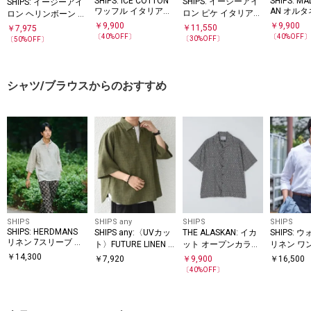
SHIPS: ICE COTTON
SHIPS: MA
SHIPS: イージーアイ
SHIPS: イージーアイ
ワッフル イタリアン
AN オルタ
ロン ピケ イタリアン
ロン ヘリンボーン ホ
ボタンダウン ソリッ
トライプ 
ボタンダウンカラー
リゾンタルカラー シ
￥
9,900
￥
9,900
￥
11,550
￥
7,975
ド シャツ
ー シャツ
シャツ
ャツ
〔
40
%OFF〕
〔
40
%OFF
〔
30
%OFF〕
〔
50
%OFF〕
シャツ/ブラウスからのおすすめ
SHIPS
SHIPS any
SHIPS
SHIPS
SHIPS: HERDMANS
SHIPS any:〈UVカッ
THE ALASKAN: イカ
SHIPS:
リネン 7スリーブ カ
ト〉FUTURE LINEN C
ット オープンカラー
リネン ワ
プリ シャツ
ANVAS リネンライク
シャツ
ラー ソリ
￥
14,300
￥
7,920
￥
9,900
￥
16,500
スキッパー プルオー
〔
40
%OFF〕
バーシャツ◇