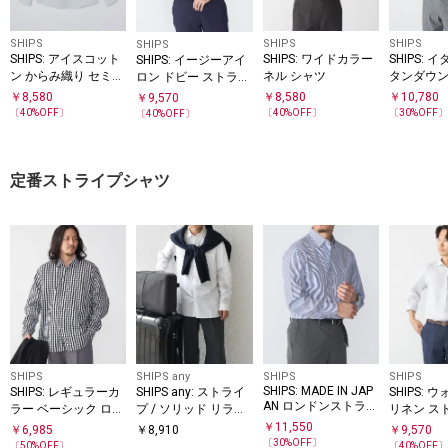
SHIPS
SHIPS
SHIPS
SHIPS
SHIPS: アイスコット
SHIPS: ワイドカラー
SHIPS: 
SHIPS: イージーアイ
ン からみ織り セミワ
ネル シャツ
タンダウン
ロン ドビー ストライ
イドカラー シャツ
ンガムチェ
プ ワイドカラー シャ
￥
8,580
￥
8,580
￥
10,780
￥
9,570
ツ
ツ
〔
40
%OFF〕
〔
40
%OFF〕
〔
30
%OFF
〔
40
%OFF〕
定番ストライプシャツ
SHIPS
SHIPS any
SHIPS
SHIPS
SHIPS: MADE IN JAP
SHIPS: レギュラーカ
SHIPS any: ストライ
SHIPS:
AN ロンドンストライ
ラー ベーシック ロン
プ / ソリッド リラッ
リネン ス
プ イタリアン ボタン
グスリーブ シャツ
クス レギュラーカラ
ャツ
￥
11,550
￥
6,985
￥
8,910
￥
9,570
ダウン シャツ
〈ストライプ/ギンガ
ー シャツ 26SS◇
〔
30
%OFF〕
〔
50
%OFF〕
〔
40
%OFF