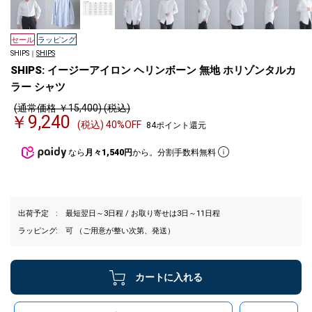
セール
ラッピング
SHIPS｜
SHIPS
SHIPS: イージーアイロン ヘリンボーン 無地 ホリゾンタルカ
ラー シャツ
(通常価格 ￥15,400) (税込)
￥9,240
(税込) 40%OFF
84ポイント還元
なら
月々1,540円
から。分割手数料無料
出荷予定
最短翌日～3日程 / お取り寄せは3日～11日程
ラッピング
可 （ご用意が整い次第、発送）
カートに入れる