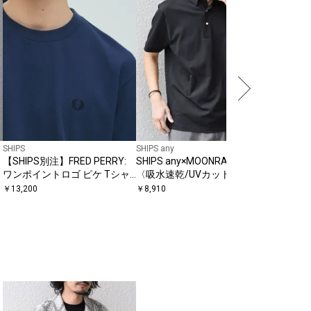
SHIPS:〈
ビンギザ
リーブ T
￥
5,346
〔
SHIPS
SHIPS any
【SHIPS別注】FRED PERRY:
SHIPS any×MOONRAKERS:
フ
ワンポイントロゴ ピケ Tシャ
〈吸水速乾/UVカット/消臭
ツ 26SS
等〉MOON-TECH(R) ボタンダ
￥
13,200
￥
8,910
ウン ポロシャツ◇