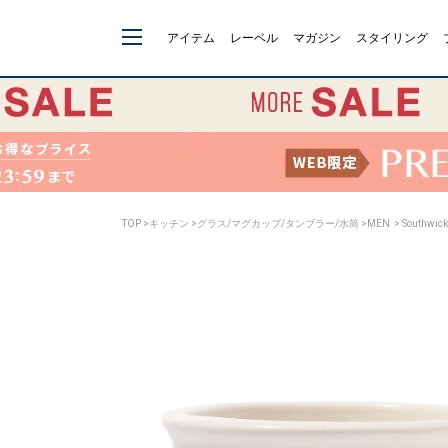
アイテム
レーベル
マガジン
スタイリング
TOP
>
キッチン
>
グラス/マグカップ/タンブラー/水筒
>
MEN
> Southwic