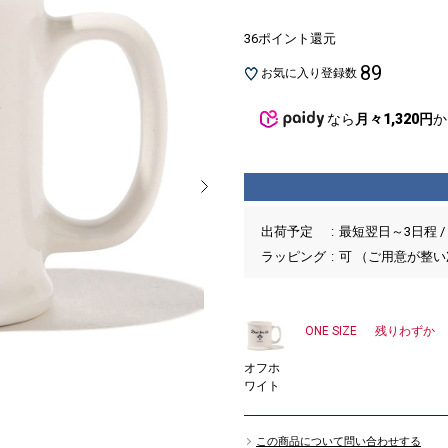
36ポイント還元
89
お気に入り登録数
なら
月々1,320円
か
出荷予定
最短翌日～3日程 /
ラッピング
可 （ご用意が整
ONE SIZE
残りわずか
オフホ
ワイト
この商品について問い合わせする