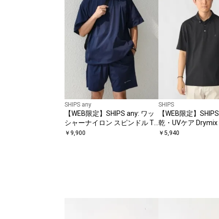
SHIPS any
SHIPS
【WEB限定】SHIPS any: ワッ
【WEB限定】SHIPS
シャーナイロン スピンドル T
乾・UVケア Drymi
シャツ＋イージーショーツ セ
ポイントロゴ ボタ
￥
9,900
￥
5,940
ットアップ◆
ロシャツ