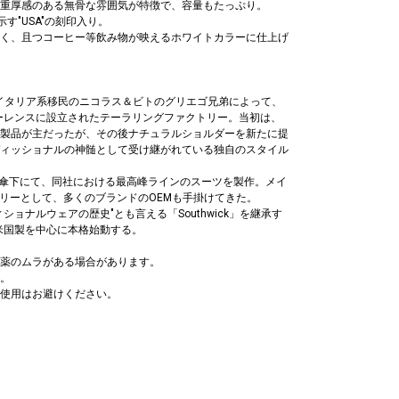
重厚感のある無骨な雰囲気が特徴で、容量もたっぷり。
す"USA"の刻印入り。
く、且つコーヒー等飲み物が映えるホワイトカラーに仕上げ
」は、イタリア系移民のニコラス＆ビトのグリエゴ兄弟によって、
ローレンスに設立されたテーラリングファクトリー。当初は、
製品が主だったが、その後ナチュラルショルダーを新たに提
ィッショナルの神髄として受け継がれている独自のスタイル
hers社の傘下にて、同社における最高峰ラインのスーツを製作。メイ
トリーとして、多くのブランドのOEMも手掛けてきた。
ョナルウェアの歴史"とも言える「Southwick」を継承す
り米国製を中心に本格始動する。
薬のムラがある場合があります。
。
使用はお避けください。