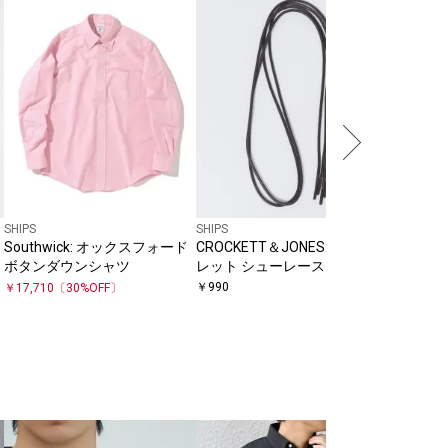
Southwic
ネック T
￥
4,455
〔
SHIPS
SHIPS
Southwick: オックスフォード
CROCKETT＆JONES: 5つアイ
ボタンダウンシャツ
レット シューレース
￥
990
￥
17,710
〔
30
%OFF〕
SHIPS