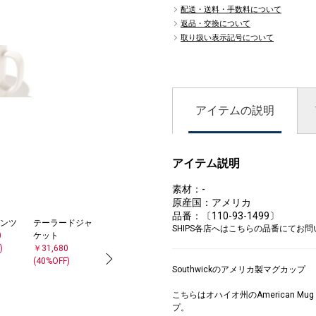
配送・送料・手数料について
返品・交換について
05
取り扱い表示記号について
アイテムの説明
アイテム説明
素材：-
原産国：アメリカ
品番：〔110-93-1499〕
ンツ
テーラードジャ
ネクタイ
SHIPS各店へはこちらの品番にてお
0
ケット
￥18,480
)
￥31,680
(30%OFF)
(40%OFF)
Southwickのアメリカ製マグカップ
こちらはオハイオ州のAmerican Mu
プ。