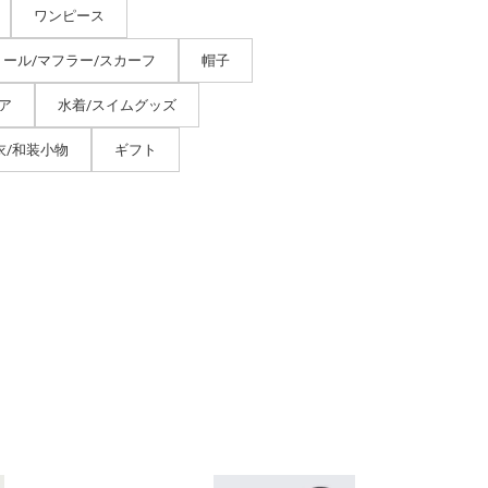
ワンピース
トール/マフラー/スカーフ
帽子
ア
水着/スイムグッズ
衣/和装小物
ギフト
SHIPS