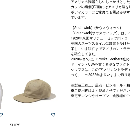
アメリカの陶器らしいしっかりとした
カップの裏側(底面)にはアメリカ製を示
ボディカラーはご家庭でも馴染みやす
ています。
【Southwick】(サウスウィック)
「Southwick(サウスウィック)
1929年米国マサチューセッツ州・
英国のスーツスタイルに影響を受けた
案し、いま現在までアメリカントラデ
を確立してきた。
2020年までは、Brooks Brot
ド・イン・USAを貫く希少なファク
シップスは、この"アメリカントラディシ
べく、この2022年よりいままで通
※製造工程上、黒点・ピンホール・釉
※ご使用後はよく乾燥させてください
※電子レンジやオーブン、食洗器のご
SHIPS