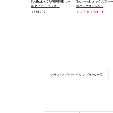
Southwick: CAMBRIDGE ウー
Southwick: オックスフォ
ル ネイビー ブレザー
ボタンダウンシャツ
￥165,000
￥17,710
〔30%OFF〕
グラス/マグカップ/タンブラー/水筒