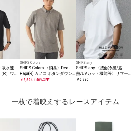
SHIPS Colors
SHIPS any
: 吸水速
SHIPS Colors:〈消臭〉Deo-
SHIPS any:〈接触冷感/遮
x（R）ワン
Papi(R) カノコ ボタンダウン
熱/UVカット機能等〉サマー
ンダウン ポ
ポロシャツ◇
ァンクション 鹿の子 ボタンダ
￥
6,930
￥
3,894
〔
40
%OFF〕
ウンポロシャツ◆
一枚で着映えするレースアイテム